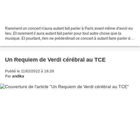
Rarement un concert n'aura autant fait parler à Paris avant même d'avoir eu
lieu. Et rarement il aura autant fait parler pour tout autre chose que la
musique. Et pourtant, rien ne prédestinait ce concert à autant faire parler de
lui, si ce n'est qu'il...
Un Requiem de Verdi cérébral au TCE
Publié le 11/02/2022 à 18:28
Par
andika