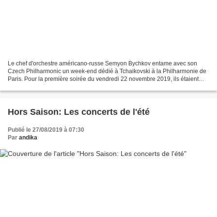
Le chef d'orchestre américano-russe Semyon Bychkov entame avec son
Czech Philharmonic un week-end dédié à Tchaikovski à la Philharmonie de
Paris. Pour la première soirée du vendredi 22 novembre 2019, ils étaient
accompagnés du pianiste russe Kirill Gerstein,...
Hors Saison: Les concerts de l'été
Publié le 27/08/2019 à 07:30
Par
andika