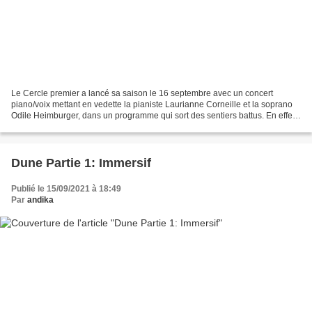
Le Cercle premier a lancé sa saison le 16 septembre avec un concert
piano/voix mettant en vedette la pianiste Laurianne Corneille et la soprano
Odile Heimburger, dans un programme qui sort des sentiers battus. En effet,
dans une démarche résolument audacieuse,...
Dune Partie 1: Immersif
Publié le 15/09/2021 à 18:49
Par
andika