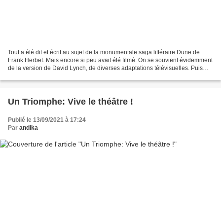
Tout a été dit et écrit au sujet de la monumentale saga littéraire Dune de
Frank Herbet. Mais encore si peu avait été filmé. On se souvient évidemment
de la version de David Lynch, de diverses adaptations télévisuelles. Puis
nous avons vu aussi essaimer...
Un Triomphe: Vive le théâtre !
Publié le 13/09/2021 à 17:24
Par
andika