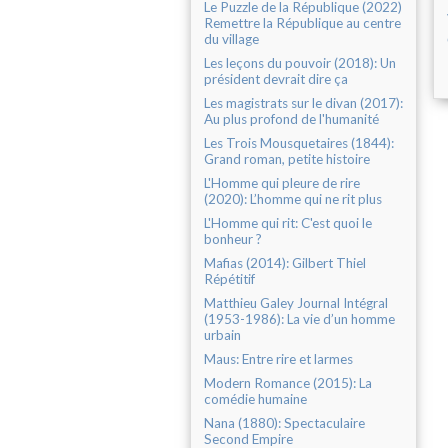
Le Puzzle de la République (2022)
Remettre la République au centre
du village
Les leçons du pouvoir (2018): Un
président devrait dire ça
Les magistrats sur le divan (2017):
Au plus profond de l'humanité
Les Trois Mousquetaires (1844):
Grand roman, petite histoire
L'Homme qui pleure de rire
(2020): L’homme qui ne rit plus
L'Homme qui rit: C'est quoi le
bonheur ?
Mafias (2014): Gilbert Thiel
Répétitif
Matthieu Galey Journal Intégral
(1953-1986): La vie d’un homme
urbain
Maus: Entre rire et larmes
Modern Romance (2015): La
comédie humaine
Nana (1880): Spectaculaire
Second Empire