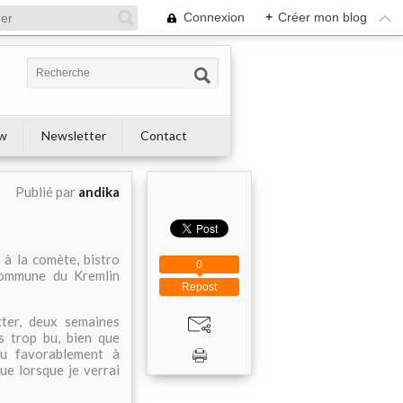
Connexion
+
Créer mon blog
ew
Newsletter
Contact
Publié par
andika
à la comète, bistro
0
commune du Kremlin
Repost
ter, deux semaines
as trop bu, bien que
du favorablement à
que lorsque je verrai