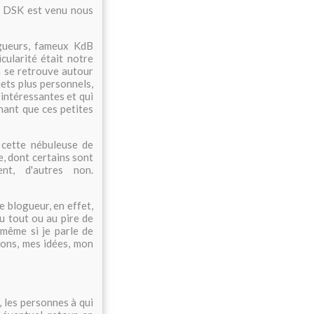
ai, DSK est venu nous
ogueurs, fameux KdB
cularité était notre
n se retrouve autour
jets plus personnels,
intéressantes et qui
nant que ces petites
t cette nébuleuse de
, dont certains sont
ent, d'autres non.
e blogueur, en effet,
du tout ou au pire de
 même si je parle de
tions, mes idées, mon
 les personnes à qui