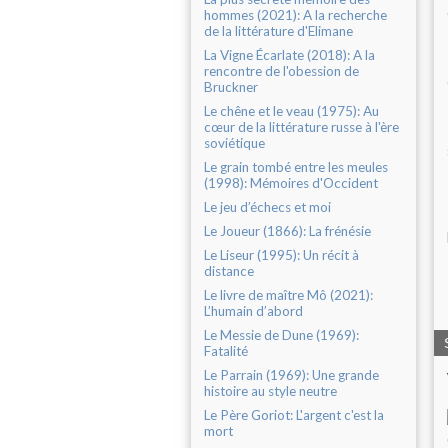
hommes (2021): A la recherche
de la littérature d'Elimane
La Vigne Écarlate (2018): A la
rencontre de l'obession de
Bruckner
Le chêne et le veau (1975): Au
cœur de la littérature russe à l'ère
soviétique
Le grain tombé entre les meules
(1998): Mémoires d'Occident
Le jeu d’échecs et moi
Le Joueur (1866): La frénésie
Le Liseur (1995): Un récit à
distance
Le livre de maître Mô (2021):
L’humain d’abord
Le Messie de Dune (1969):
Fatalité
Le Parrain (1969): Une grande
histoire au style neutre
Le Père Goriot: L'argent c'est la
mort