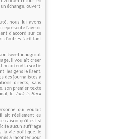
 éventuel retour en
st un échange, ouvert,
uté, nous lui avons
a représente l'avenir
ment d'accord sur ce
t d'autres facilitant
 son tweet inaugural.
sage, il voulait créer
nt on attend la sortie
t, les gens le lisent.
es des journalistes à
tions directs, sans
le, son premier texte
inal, le
Jack is Back
ersonne qui voulait
il ait réellement eu
e raison qu'il est si
licite aucun suffrage
 la vie politique, le
enés à raconter pour