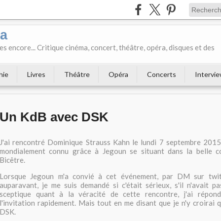
ka
es encore... Critique cinéma, concert, théâtre, opéra, disques et des
hie
Livres
Théâtre
Opéra
Concerts
Intervi
Un KdB avec DSK
J'ai rencontré Dominique Strauss Kahn le lundi 7 septembre 2015 
mondialement connu grâce à Jegoun se situant dans la belle 
Bicêtre.
Lorsque Jegoun m'a convié à cet événement, par DM sur twit
auparavant, je me suis demandé si c'était sérieux, s'il n'avait p
sceptique quant à la véracité de cette rencontre, j'ai répon
l'invitation rapidement. Mais tout en me disant que je n'y croirai 
DSK.