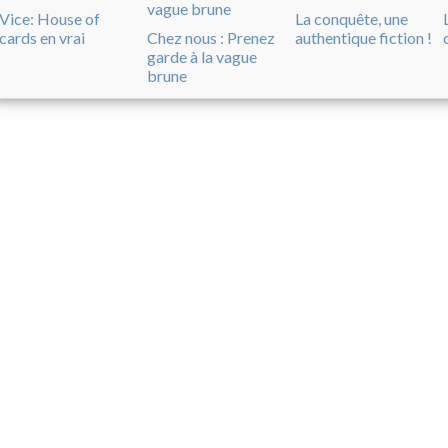
Vice: House of
La conquête, une
cards en vrai
Chez nous : Prenez
authentique fiction !
garde à la vague
brune