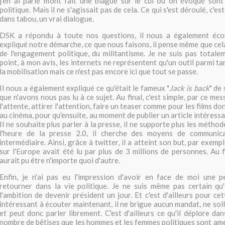
j'en ai parlé m'ont fait une blague sur le cul ou on évoqué sont
politique. Mais il ne s'agissait pas de cela. Ce qui s'est déroulé, c'e
dans tabou, un vrai dialogue.
DSK a répondu à toute nos questions, il nous a également éco
expliqué notre démarche, ce que nous faisons, il pense même que cel
de l'engagement politique, du militantisme. Je ne suis pas totale
point, à mon avis, les internets ne représentent qu'un outil parmi tan
la mobilisation mais ce n'est pas encore ici que tout se passe.
Il nous a également expliqué ce qu'était le fameux "
Jack is back
" de
que n'avons nous pas lu à ce sujet. Au final, c'est simple, par ce mes
l'attente, attirer l'attention, faire un teaser comme pour les films do
au cinéma, pour qu'ensuite, au moment de publier un article intéressan
Il ne souhaite plus parler à la presse, il ne supporte plus les méthod
l'heure de la presse 2.0, il cherche des moyens de communica
intermédiaire. Ainsi, grâce à twitter, il a atteint son but, par exemp
sur l'Europe avait été lu par plus de 3 millions de personnes. Au f
aurait pu être n'importe quoi d'autre.
Enfin, je n'ai pas eu l'impression d'avoir en face de moi une p
retourner dans la vie politique. Je ne suis même pas certain qu'
l'ambition de devenir président un jour. Et c'est d'ailleurs pour cett
intéressant à écouter maintenant, il ne brigue aucun mandat, ne sol
et peut donc parler librement. C'est d'ailleurs ce qu'il déplore dans
nombre de bêtises que les hommes et les femmes politiques sont am