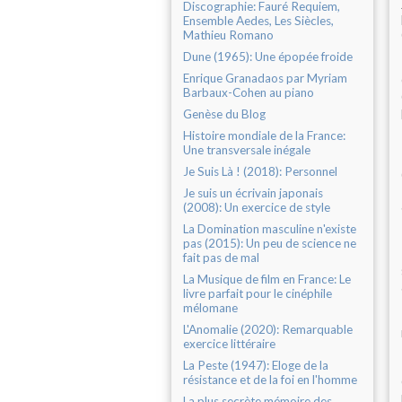
Discographie: Fauré Requiem,
Ensemble Aedes, Les Siècles,
Mathieu Romano
Dune (1965): Une épopée froide
Enrique Granadaos par Myriam
Barbaux-Cohen au piano
Genèse du Blog
Histoire mondiale de la France:
Une transversale inégale
Je Suis Là ! (2018): Personnel
Je suis un écrivain japonais
(2008): Un exercice de style
La Domination masculine n'existe
pas (2015): Un peu de science ne
fait pas de mal
La Musique de film en France: Le
livre parfait pour le cinéphile
mélomane
L'Anomalie (2020): Remarquable
exercice littéraire
La Peste (1947): Eloge de la
résistance et de la foi en l'homme
La plus secrète mémoire des