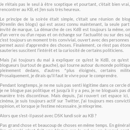
Je n'étais pas le seul à être sceptique et pourtant, c'était bien vr
rencontrer au KB, et j'en suis très heureux.
Le principe de la soirée était simple, c'était une réunion de bl
(Kremlin des blogs) qui est assez connu maintenant, la seule parti
invité de marque. La démarche de ces KdB est toujours la même, o
d'un verre ou d'un repas et on échange sur l'actualité ou sur des su
c'est toujours un moment très convivial, ouvert avec des personnes 
permet aussi d'apprendre des choses. Finalement, ce n'est pas éton
sauteries suscitent l’intérêt et la curiosité de certains politiciens.
Mais j'ai toujours du mal à expliquer ce qu'est le KdB, ce qu'es
blogueurs (surtout de gauche), qui tourne autour du monde politique
pleinement dedans, d'autres ^plus éloignés, certains milit
Prosaïquement, je dirais qu'il faut le vivre pour le comprendre.
Pendant longtemps, je ne me suis pas senti légitime dans ce cercle d
je ne blogue pas politique et jusqu'à il y a peu, je ne bloguais pas 
manière très discontinue. Mais depuis, j'ai rouvert cet espace ici,
cinéma, je suis toujours actif sur Twitter, j'ai toujours mes convic
opinion, et lorsque je l'estime nécessaire, je m'exprime.
Alors que s'est-il passé avec DSK lundi soir au KB ?
Pas grand chose et beaucoup de choses en même temps. En général,