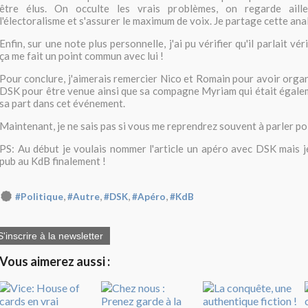
être élus. On occulte les vrais problèmes, on regarde aill
l'électoralisme et s'assurer le maximum de voix. Je partage cette ana
Enfin, sur une note plus personnelle, j'ai pu vérifier qu'il parlait v
ça me fait un point commun avec lui !
Pour conclure, j'aimerais remercier Nico et Romain pour avoir organ
DSK pour être venue ainsi que sa compagne Myriam qui était égaleme
sa part dans cet événement.
Maintenant, je ne sais pas si vous me reprendrez souvent à parler polit
PS: Au début je voulais nommer l'article un apéro avec DSK mais je
pub au KdB finalement !
,
,
,
,
#Politique
#Autre
#DSK
#Apéro
#KdB
S'inscrire à la newsletter
Vous aimerez aussi :