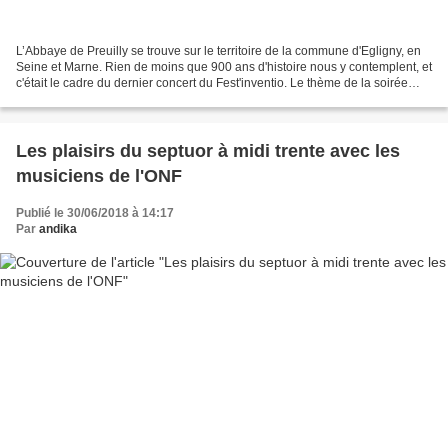
L’Abbaye de Preuilly se trouve sur le territoire de la commune d'Egligny, en
Seine et Marne. Rien de moins que 900 ans d'histoire nous y contemplent, et
c'était le cadre du dernier concert du Fest'inventio. Le thème de la soirée
était un hommage au Chevalier...
Les plaisirs du septuor à midi trente avec les
musiciens de l'ONF
Publié le 30/06/2018 à 14:17
Par
andika