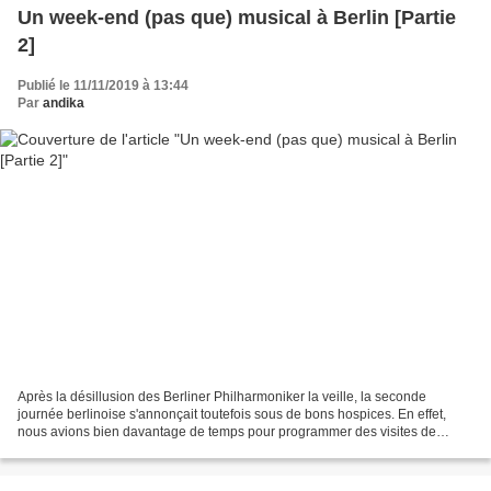
Un week-end (pas que) musical à Berlin [Partie
2]
Publié le 11/11/2019 à 13:44
Par
andika
Après la désillusion des Berliner Philharmoniker la veille, la seconde
journée berlinoise s'annonçait toutefois sous de bons hospices. En effet,
nous avions bien davantage de temps pour programmer des visites de
musées ! Samedi 2 Novembre 2019 La Journée...