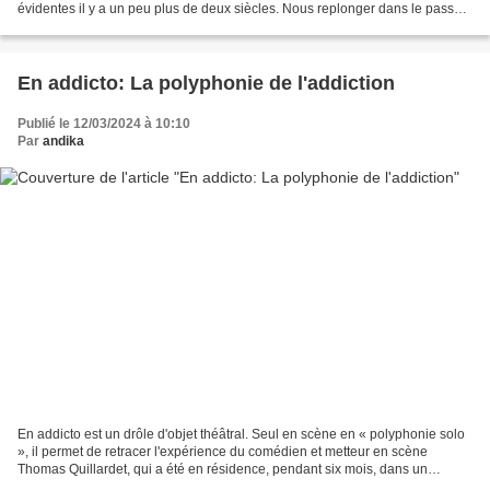
évidentes il y a un peu plus de deux siècles. Nous replonger dans le passé
nous permet parfois de prendre conscience...
En addicto: La polyphonie de l'addiction
Publié le 12/03/2024 à 10:10
Par
andika
En addicto est un drôle d'objet théâtral. Seul en scène en « polyphonie solo
», il permet de retracer l'expérience du comédien et metteur en scène
Thomas Quillardet, qui a été en résidence, pendant six mois, dans un
service d'addictologie d'un hôpital....