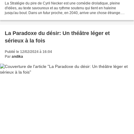
La Stratégie du pire de Cyril Necker est une comédie drolatique, pleine
d'idées, au texte savoureux et au rythme soutenu qui tient en haleine
jusqu'au bout. Dans un futur proche, en 2040, arrive une chose étrange.
Paul Scott, banquier rangé de son état,...
La Paradoxe du désir: Un théâtre léger et
sérieux à la fois
Publié le 12/02/2024 à 16:04
Par
andika