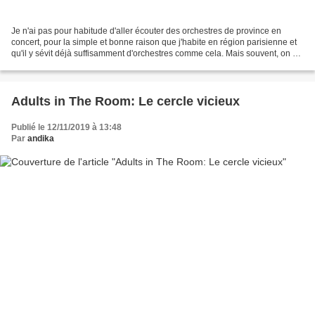
Je n'ai pas pour habitude d'aller écouter des orchestres de province en
concert, pour la simple et bonne raison que j'habite en région parisienne et
qu'il y sévit déjà suffisamment d'orchestres comme cela. Mais souvent, on a
l'opportunité de venir les...
Adults in The Room: Le cercle vicieux
Publié le 12/11/2019 à 13:48
Par
andika