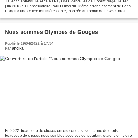
J'ai enfin entendu le Alice au Pays des Merveilles de Florent Nagel, le 1er
juin 2018 au Conservatoire Paul Dukas du 12ème arrondissement de Paris.
Il s'agit d'une œuvre fort intéressante, inspirée du roman de Lewis Caroll.
Entendre cela en compagnie...
Nous sommes Olympes de Gouges
Publié le 19/04/2022 à 17:34
Par
andika
En 2022, beaucoup de choses ont été conquises en terme de droits,
beaucoup de choses nous sembles acquises qui pourtant, étaient loin d'être