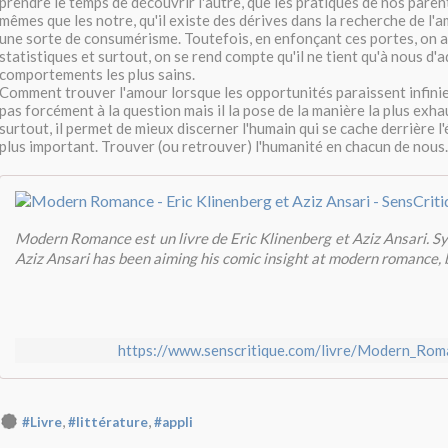
prendre le temps de découvrir l'autre, que les pratiques de nos parent
mêmes que les notre, qu'il existe des dérives dans la recherche de l
une sorte de consumérisme. Toutefois, en enfonçant ces portes, on a
statistiques et surtout, on se rend compte qu'il ne tient qu'à nous d'
comportements les plus sains.
Comment trouver l'amour lorsque les opportunités paraissent infinies
pas forcément à la question mais il la pose de la manière la plus exha
surtout, il permet de mieux discerner l'humain qui se cache derrière l'é
plus important. Trouver (ou retrouver) l'humanité en chacun de nous.
Modern Romance est un livre de Eric Klinenberg et Aziz Ansari. Syn
Aziz Ansari has been aiming his comic insight at modern romance, bu
https://www.senscritique.com/livre/Modern_R
,
,
#Livre
#littérature
#appli