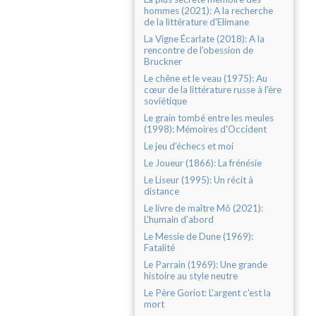
hommes (2021): A la recherche
de la littérature d'Elimane
La Vigne Écarlate (2018): A la
rencontre de l'obession de
Bruckner
Le chêne et le veau (1975): Au
cœur de la littérature russe à l'ère
soviétique
Le grain tombé entre les meules
(1998): Mémoires d'Occident
Le jeu d’échecs et moi
Le Joueur (1866): La frénésie
Le Liseur (1995): Un récit à
distance
Le livre de maître Mô (2021):
L’humain d’abord
Le Messie de Dune (1969):
Fatalité
Le Parrain (1969): Une grande
histoire au style neutre
Le Père Goriot: L'argent c'est la
mort