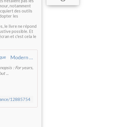
s n'étaient pas les
'amour, notamment
cquiert des outils
adopter les
, le livre ne répond
ustive possible. Et
cran et c'est cela le
Modern Romance - Eric Klinenberg et Aziz Ansari - SensCritique
opsis : For years,
t ...
omance/12885754