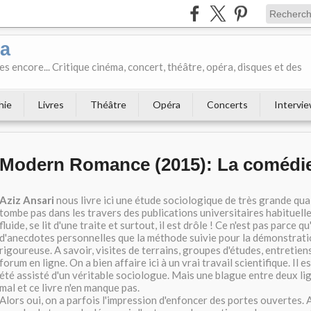
ka
es encore... Critique cinéma, concert, théâtre, opéra, disques et des
hie
Livres
Théâtre
Opéra
Concerts
Intervi
Modern Romance (2015): La comédi
Aziz Ansari
nous livre ici une étude sociologique de très grande qual
tombe pas dans les travers des publications universitaires habituelle
fluide, se lit d'une traite et surtout, il est drôle ! Ce n'est pas parce q
d'anecdotes personnelles que la méthode suivie pour la démonstratio
rigoureuse. A savoir, visites de terrains, groupes d'études, entretien
forum en ligne. On a bien affaire ici à un vrai travail scientifique. Il e
été assisté d'un véritable sociologue. Mais une blague entre deux lig
mal et ce livre n'en manque pas.
Alors oui, on a parfois l'impression d'enfoncer des portes ouvertes. A