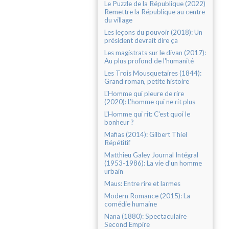
Le Puzzle de la République (2022)
Remettre la République au centre
du village
Les leçons du pouvoir (2018): Un
président devrait dire ça
Les magistrats sur le divan (2017):
Au plus profond de l'humanité
Les Trois Mousquetaires (1844):
Grand roman, petite histoire
L'Homme qui pleure de rire
(2020): L’homme qui ne rit plus
L'Homme qui rit: C'est quoi le
bonheur ?
Mafias (2014): Gilbert Thiel
Répétitif
Matthieu Galey Journal Intégral
(1953-1986): La vie d’un homme
urbain
Maus: Entre rire et larmes
Modern Romance (2015): La
comédie humaine
Nana (1880): Spectaculaire
Second Empire