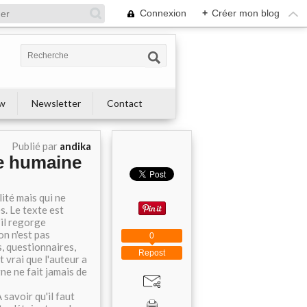
Connexion
+
Créer mon blog
ew
Newsletter
Contact
Publié par
andika
e humaine
ité mais qui ne
s. Le texte est
u'il regorge
n n'est pas
0
s, questionnaires,
Repost
st vrai que l'auteur a
ne ne fait jamais de
 savoir qu'il faut