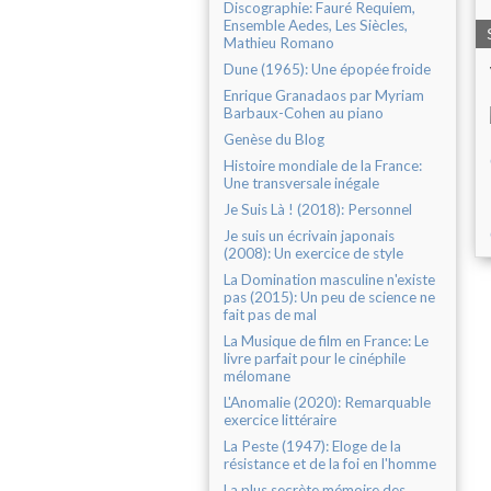
Discographie: Fauré Requiem,
Ensemble Aedes, Les Siècles,
Mathieu Romano
Dune (1965): Une épopée froide
Enrique Granadaos par Myriam
Barbaux-Cohen au piano
Genèse du Blog
Histoire mondiale de la France:
Une transversale inégale
Je Suis Là ! (2018): Personnel
Je suis un écrivain japonais
(2008): Un exercice de style
La Domination masculine n'existe
pas (2015): Un peu de science ne
fait pas de mal
La Musique de film en France: Le
livre parfait pour le cinéphile
mélomane
L'Anomalie (2020): Remarquable
exercice littéraire
La Peste (1947): Eloge de la
résistance et de la foi en l'homme
La plus secrète mémoire des