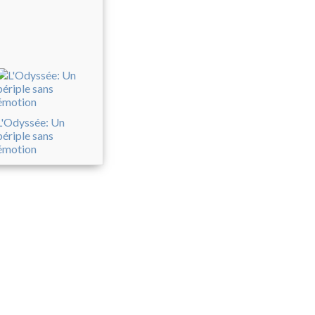
L'Odyssée: Un
périple sans
émotion