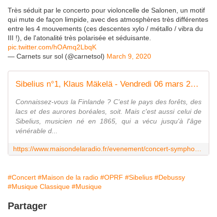
Très séduit par le concerto pour violoncelle de Salonen, un motif
qui mute de façon limpide, avec des atmosphères très différentes
entre les 4 mouvements (ces descentes xylo / métallo / vibra du
III !), de l'atonalité très polarisée et séduisante.
pic.twitter.com/hOAmq2LbqK
— Carnets sur sol (@carnetsol)
March 9, 2020
Sibelius n°1, Klaus Mäkelä - Vendredi 06 mars 2020 - 20h00 Maison de la radio - Auditorium
Connaissez-vous la Finlande ? C'est le pays des forêts, des
lacs et des aurores boréales, soit. Mais c'est aussi celui de
Sibelius, musicien né en 1865, qui a vécu jusqu'à l'âge
vénérable d...
https://www.maisondelaradio.fr/evenement/concert-symphonique/sibelius-ndeg1-salonen-klaus-makela-truls-mork
#Concert
#Maison de la radio
#OPRF
#Sibelius
#Debussy
#Musique Classique
#Musique
Partager