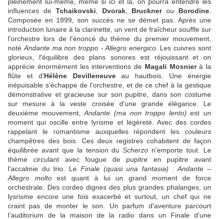
pleinement lui-même, même si ici et là, on pourra entendre les
influences de
Tchaikovski
,
Dvorak
,
Bruckner
ou
Borodine
.
Composée en 1899, son succès ne se démet pas. Après une
introduction lunaire à la clarinette, un vent de fraîcheur souffle sur
l'orchestre lors de l'énoncé du thème du premier mouvement,
noté
Andante ma non troppo - Allegro energico.
Les cuivres sont
glorieux, l'équilibre des plans sonores est réjouissant et on
apprécie énormément les interventions de
Magali Mosnier
à la
flûte et d'
Hélène Devilleneuve
au hautbois. Une énergie
inépuisable s'échappe de l'orchestre, et de ce chef à la gestique
démonstrative et gracieuse sur son pupitre, dans son costume
sur mesure à la veste croisée d'une grande élégance. Le
deuxième mouvement,
Andante (ma non troppo lento)
est un
moment qui oscille entre lyrisme et légèreté. Avec des cordes
rappelant le romantisme auxquelles répondent les couleurs
champêtres des bois. Ces deux registres cohabitent de façon
équilibrée avant que la tension du
Scherzo
n'emporte tout. Le
thème circulant avec fougue de pupitre en pupitre avant
l'accalmie du trio. Le
Finale (quasi una fantasia) : Andante –
Allegro molto
est quant à lui un grand moment de force
orchestrale. Des cordes dignes des plus grandes phalanges, un
lysrisme encore une fois exacerbé et surtout, un chef qui ne
craint pas de monter le son. Un parfum d'aventure parcourt
l’auditorium de la maison de la radio dans un Finale d'une