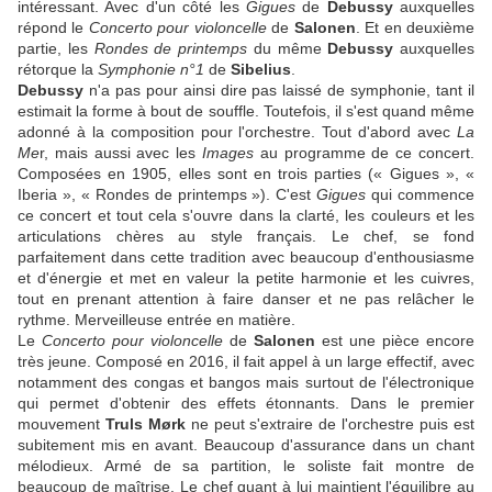
intéressant. Avec d'un côté les
Gigues
de
Debussy
auxquelles
répond le
Concerto pour violoncelle
de
Salonen
. Et en deuxième
partie, les
Rondes de printemps
du même
Debussy
auxquelles
rétorque la
Symphonie n°1
de
Sibelius
.
Debussy
n'a pas pour ainsi dire pas laissé de symphonie, tant il
estimait la forme à bout de souffle. Toutefois, il s'est quand même
adonné à la composition pour l'orchestre. Tout d'abord avec
La
Me
r, mais aussi avec les
Images
au programme de ce concert.
Composées en 1905, elles sont en trois parties (« Gigues », «
Iberia », « Rondes de printemps »). C'est
Gigues
qui commence
ce concert et tout cela s'ouvre dans la clarté, les couleurs et les
articulations chères au style français. Le chef, se fond
parfaitement dans cette tradition avec beaucoup d'enthousiasme
et d'énergie et met en valeur la petite harmonie et les cuivres,
tout en prenant attention à faire danser et ne pas relâcher le
rythme. Merveilleuse entrée en matière.
Le
Concerto pour violoncelle
de
Salonen
est une pièce encore
très jeune. Composé en 2016, il fait appel à un large effectif, avec
notamment des congas et bangos mais surtout de l'électronique
qui permet d'obtenir des effets étonnants. Dans le premier
mouvement
Truls Mørk
ne peut s'extraire de l'orchestre puis est
subitement mis en avant. Beaucoup d'assurance dans un chant
mélodieux. Armé de sa partition, le soliste fait montre de
beaucoup de maîtrise. Le chef quant à lui maintient l'équilibre au