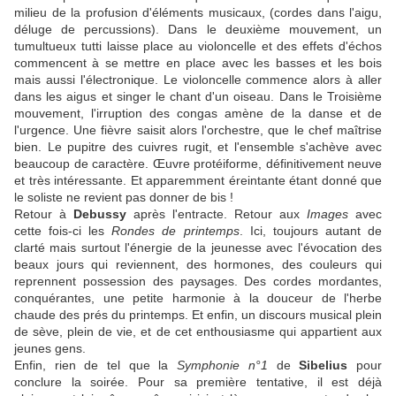
milieu de la profusion d'éléments musicaux, (cordes dans l'aigu,
déluge de percussions). Dans le deuxième mouvement, un
tumultueux tutti laisse place au violoncelle et des effets d'échos
commencent à se mettre en place avec les basses et les bois
mais aussi l'électronique. Le violoncelle commence alors à aller
dans les aigus et singer le chant d'un oiseau. Dans le Troisième
mouvement, l'irruption des congas amène de la danse et de
l'urgence. Une fièvre saisit alors l'orchestre, que le chef maîtrise
bien. Le pupitre des cuivres rugit, et l'ensemble s'achève avec
beaucoup de caractère. Œuvre protéiforme, définitivement neuve
et très intéressante. Et apparemment éreintante étant donné que
le soliste ne revient pas donner de bis !
Retour à
Debussy
après l'entracte. Retour aux
Images
avec
cette fois-ci les
Rondes de printemps
. Ici, toujours autant de
clarté mais surtout l'énergie de la jeunesse avec l'évocation des
beaux jours qui reviennent, des hormones, des couleurs qui
reprennent possession des paysages. Des cordes mordantes,
conquérantes, une petite harmonie à la douceur de l'herbe
chaude des prés du printemps. Et enfin, un discours musical plein
de sève, plein de vie, et de cet enthousiasme qui appartient aux
jeunes gens.
Enfin, rien de tel que la
Symphonie n°1
de
Sibelius
pour
conclure la soirée. Pour sa première tentative, il est déjà