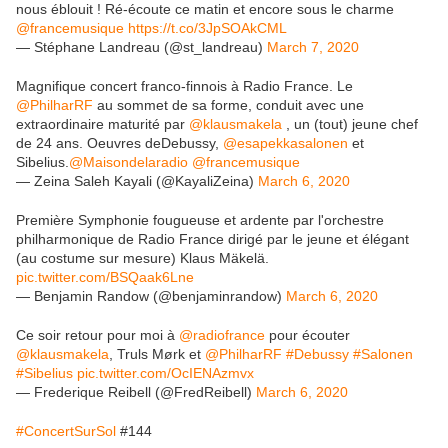
nous éblouit ! Ré-écoute ce matin et encore sous le charme
@francemusique
https://t.co/3JpSOAkCML
— Stéphane Landreau (@st_landreau)
March 7, 2020
Magnifique concert franco-finnois à Radio France. Le
@PhilharRF
au sommet de sa forme, conduit avec une
extraordinaire maturité par
@klausmakela
, un (tout) jeune chef
de 24 ans. Oeuvres deDebussy,
@esapekkasalonen
et
Sibelius.
@Maisondelaradio
@francemusique
— Zeina Saleh Kayali (@KayaliZeina)
March 6, 2020
Première Symphonie fougueuse et ardente par l'orchestre
philharmonique de Radio France dirigé par le jeune et élégant
(au costume sur mesure) Klaus Mäkelä.
pic.twitter.com/BSQaak6Lne
— Benjamin Randow (@benjaminrandow)
March 6, 2020
Ce soir retour pour moi à
@radiofrance
pour écouter
@klausmakela
, Truls Mørk et
@PhilharRF
#Debussy
#Salonen
#Sibelius
pic.twitter.com/OcIENAzmvx
— Frederique Reibell (@FredReibell)
March 6, 2020
#ConcertSurSol
#144