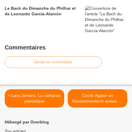
Le Bach du Dimanche du Philhar et
de Leonardo García-Alarcón
Commentaires
Ajouter un commentaire
< Lara Jenkins: La catharsis
Cécile Agator en
pianistique
Konzertmeisterin avisée du
Philhar'Intime en
compagnie de Truls Mørk et
Klaus Mäkelä dans
Hébergé par Overblog
Tchaikowski >
Top articles