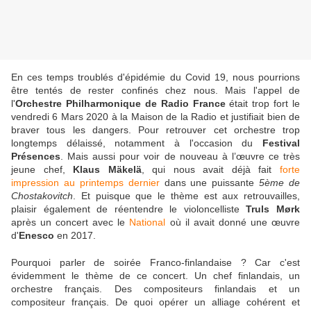
En ces temps troublés d'épidémie du Covid 19, nous pourrions
être tentés de rester confinés chez nous. Mais l'appel de
l'
Orchestre Philharmonique de Radio France
était trop fort le
vendredi 6 Mars 2020 à la Maison de la Radio et justifiait bien de
braver tous les dangers. Pour retrouver cet orchestre trop
longtemps délaissé, notamment à l'occasion du
Festival
Présences
. Mais aussi pour voir de nouveau à l’œuvre ce très
jeune chef,
Klaus Mäkelä
, qui nous avait déjà fait
forte
impression au printemps dernier
dans une puissante
5ème de
Chostakovitch
. Et puisque que le thème est aux retrouvailles,
plaisir également de réentendre le violoncelliste
Truls Mørk
après un concert avec le
National
où il avait donné une œuvre
d'
Enesco
en 2017.
Pourquoi parler de soirée Franco-finlandaise ? Car c'est
évidemment le thème de ce concert. Un chef finlandais, un
orchestre français. Des compositeurs finlandais et un
compositeur français. De quoi opérer un alliage cohérent et