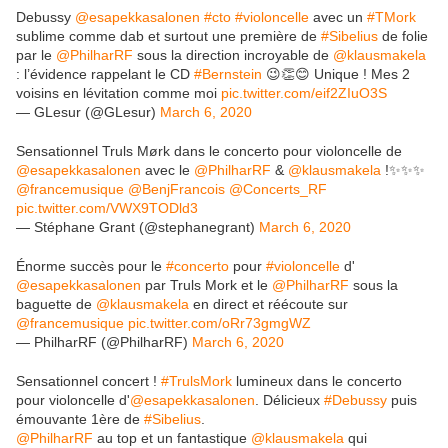
Debussy
@esapekkasalonen
#cto
#violoncelle
avec un
#TMork
sublime comme dab et surtout une première de
#Sibelius
de folie
par le
@PhilharRF
sous la direction incroyable de
@klausmakela
: l’évidence rappelant le CD
#Bernstein
😉👏😊 Unique ! Mes 2
voisins en lévitation comme moi
pic.twitter.com/eif2ZIuO3S
— GLesur (@GLesur)
March 6, 2020
Sensationnel Truls Mørk dans le concerto pour violoncelle de
@esapekkasalonen
avec le
@PhilharRF
&
@klausmakela
!✨✨✨
@francemusique
@BenjFrancois
@Concerts_RF
pic.twitter.com/VWX9TODld3
— Stéphane Grant (@stephanegrant)
March 6, 2020
Énorme succès pour le
#concerto
pour
#violoncelle
d'
@esapekkasalonen
par Truls Mork et le
@PhilharRF
sous la
baguette de
@klausmakela
en direct et réécoute sur
@francemusique
pic.twitter.com/oRr73gmgWZ
— PhilharRF (@PhilharRF)
March 6, 2020
Sensationnel concert !
#TrulsMork
lumineux dans le concerto
pour violoncelle d'
@esapekkasalonen
. Délicieux
#Debussy
puis
émouvante 1ère de
#Sibelius
.
@PhilharRF
au top et un fantastique
@klausmakela
qui