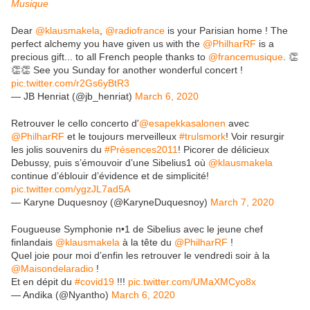
Musique
Dear
@klausmakela
,
@radiofrance
is your Parisian home ! The
perfect alchemy you have given us with the
@PhilharRF
is a
precious gift... to all French people thanks to
@francemusique
. 👏
👏👏 See you Sunday for another wonderful concert !
pic.twitter.com/r2Gs6yBtR3
— JB Henriat (@jb_henriat)
March 6, 2020
Retrouver le cello concerto d'
@esapekkasalonen
avec
@PhilharRF
et le toujours merveilleux
#trulsmork
! Voir resurgir
les jolis souvenirs du
#Présences2011
! Picorer de délicieux
Debussy, puis s’émouvoir d’une Sibelius1 où
@klausmakela
continue d’éblouir d’évidence et de simplicité!
pic.twitter.com/ygzJL7ad5A
— Karyne Duquesnoy (@KaryneDuquesnoy)
March 7, 2020
Fougueuse Symphonie n•1 de Sibelius avec le jeune chef
finlandais
@klausmakela
à la tête du
@PhilharRF
!
Quel joie pour moi d’enfin les retrouver le vendredi soir à la
@Maisondelaradio
!
Et en dépit du
#covid19
!!!
pic.twitter.com/UMaXMCyo8x
— Andika (@Nyantho)
March 6, 2020