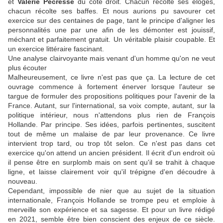
et
Valérie Pecresse
du côté droit. Chacun récolte ses éloges,
chacun récolte ses baffes. Et nous aurions pu savourer cet
exercice sur des centaines de page, tant le principe d'aligner les
personnalités une par une afin de les démonter est jouissif,
méchant et parfaitement gratuit. Un véritable plaisir coupable. Et
un exercice littéraire fascinant.
Une analyse clairvoyante mais venant d'un homme qu'on ne veut
plus écouter
Malheureusement, ce livre n'est pas que ça. La lecture de cet
ouvrage commence à fortement énerver lorsque l'auteur se
targue de formuler des propositions politiques pour l'avenir de la
France. Autant, sur l'international, sa voix compte, autant, sur la
politique intérieur, nous n'attendons plus rien de François
Hollande. Par principe. Ses idées, parfois pertinentes, suscitent
tout de même un malaise de par leur provenance. Ce livre
intervient trop tard, ou trop tôt selon. Ce n'est pas dans cet
exercice qu'on attend un ancien président. Il écrit d'un endroit où
il pense être en surplomb mais on sent qu'il se trahit à chaque
ligne, et laisse clairement voir qu'il trépigne d'en découdre à
nouveau.
Cependant, impossible de nier que au sujet de la situation
internationale, François Hollande se trompe peu et emploie à
merveille son expérience et sa sagesse. Et pour un livre rédigé
en 2021, semble être bien conscient des enjeux de ce siècle.