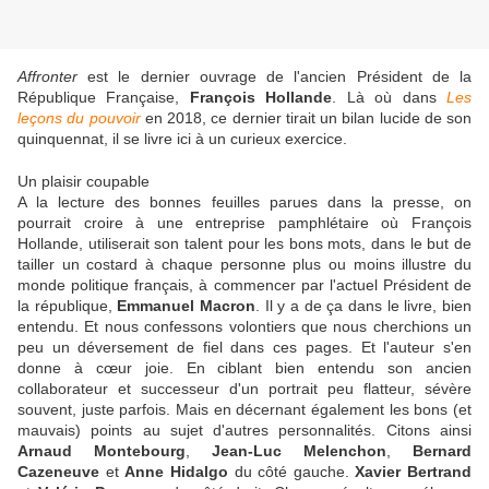
Affronter
est le dernier ouvrage de l'ancien Président de la
République Française,
François Hollande
. Là où dans
Les
leçons du pouvoir
en 2018, ce dernier tirait un bilan lucide de son
quinquennat, il se livre ici à un curieux exercice.
Un plaisir coupable
A la lecture des bonnes feuilles parues dans la presse, on
pourrait croire à une entreprise pamphlétaire où François
Hollande, utiliserait son talent pour les bons mots, dans le but de
tailler un costard à chaque personne plus ou moins illustre du
monde politique français, à commencer par l'actuel Président de
la république,
Emmanuel Macron
. Il y a de ça dans le livre, bien
entendu. Et nous confessons volontiers que nous cherchions un
peu un déversement de fiel dans ces pages. Et l'auteur s'en
donne à cœur joie. En ciblant bien entendu son ancien
collaborateur et successeur d'un portrait peu flatteur, sévère
souvent, juste parfois. Mais en décernant également les bons (et
mauvais) points au sujet d'autres personnalités. Citons ainsi
Arnaud Montebourg
,
Jean-Luc Melenchon
,
Bernard
Cazeneuve
et
Anne Hidalgo
du côté gauche.
Xavier Bertrand