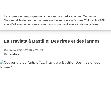
Il y a bien longtemps que nous n'étions pas partis écouter l'Orchestre
National d'Ile de France. La dernière fois remonte à l'année 2011 et l'ONDIF
était d'ailleurs venu nous visiter dans notre banlieue afin de nous faire
découvrir tous les charmes de...
La Traviata à Bastille: Des rires et des larmes
Publié le 27/05/2016 à 20:33
Par
andika