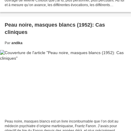
ouvrage de Milène Coitoux que j'ai lu, plus personnel, plus percutant. Au fur
et à mesure qu’on avance, les différentes évocations, les différents
souvenirs, gagnent en précision....
Peau noire, masques blancs (1952): Cas
cliniques
Par
andika
Peau noire, masques blancs est un livre incontournable que l’on doit au
médecin psychiatre d’origine martiniquaise, Frantz Fanon. J’avais pour
objectif de lire du Fanon depuis des années déjà, et plus précisément