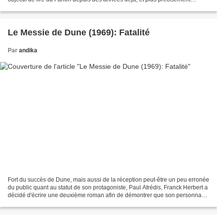
lorsque j’avais découvert cet auteur,...
Le Messie de Dune (1969): Fatalité
Par
andika
Fort du succès de Dune, mais aussi de la réception peut-être un peu erronée
du public quant au statut de son protagoniste, Paul Atrédis, Franck Herbert a
décidé d'écrire une deuxième roman afin de démontrer que son personnage
n'était pas un héros. Car...