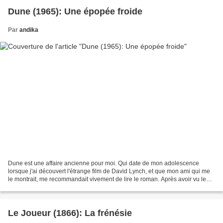
Dune (1965): Une épopée froide
Par
andika
Dune est une affaire ancienne pour moi. Qui date de mon adolescence
lorsque j'ai découvert l'étrange film de David Lynch, et que mon ami qui me
le montrait, me recommandait vivement de lire le roman. Après avoir vu le
dytique de Denis Villeneuve, j'ai...
Le Joueur (1866): La frénésie