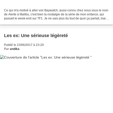
Ce qui m'a motivé à aller voir Baywatch, aussi connu chez nous sous le nom
de Alerte à Malibu, c'est bien la nostalgie de la série de mon enfance, qui
passait le week-end sur TF1. Je ne sais plus du tout de quoi ça parlait, mais
je me souvenais bien que...
Les ex: Une sérieuse légèreté
Publié le 23/06/2017 à 23:20
Par
andika