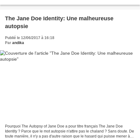
versions sur disques. La mission...
The Jane Doe Identity: Une malheureuse
autopsie
Publié le 12/06/2017 à 16:18
Par
andika
Pourquoi The Autopsy of Jane Doe a pour titre français The Jane Doe
Identity ? Parce que le mot autopsie n'attire pas le chaland ? Sans doute. De
toute manière, il n'y a pas d'autre raison que le hasard qui puisse mener à