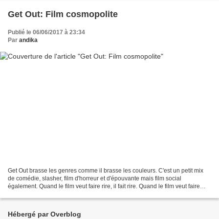
Get Out: Film cosmopolite
Publié le 06/06/2017 à 23:34
Par
andika
Get Out brasse les genres comme il brasse les couleurs. C'est un petit mix
de comédie, slasher, film d'horreur et d'épouvante mais film social
également. Quand le film veut faire rire, il fait rire. Quand le film veut faire
peur, il fait peur. Quand le...
Hébergé par Overblog