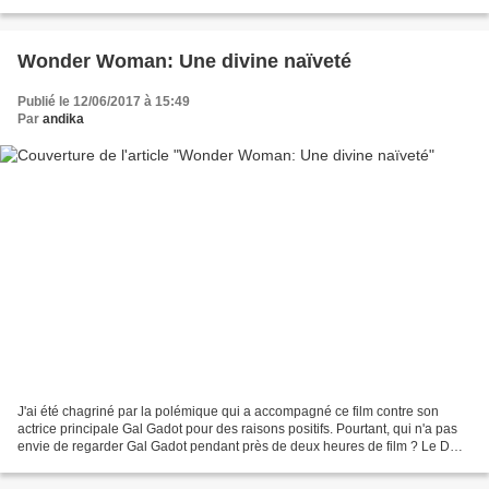
aller voir ce film. On se doute...
Wonder Woman: Une divine naïveté
Publié le 12/06/2017 à 15:49
Par
andika
J'ai été chagriné par la polémique qui a accompagné ce film contre son
actrice principale Gal Gadot pour des raisons positifs. Pourtant, qui n'a pas
envie de regarder Gal Gadot pendant près de deux heures de film ? Le DC
cinematic universe continue à...