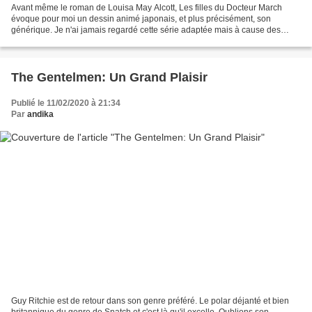
Avant même le roman de Louisa May Alcott, Les filles du Docteur March
évoque pour moi un dessin animé japonais, et plus précisément, son
générique. Je n'ai jamais regardé cette série adaptée mais à cause des
pubs, cette chanson est maintenant dans ma...
The Gentelmen: Un Grand Plaisir
Publié le 11/02/2020 à 21:34
Par
andika
Guy Ritchie est de retour dans son genre préféré. Le polar déjanté et bien
britannique du genre de Snatch et c'est là qu'il excelle. Oublions son