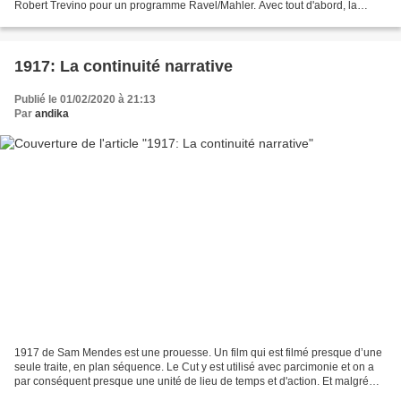
Robert Trevino pour un programme Ravel/Mahler. Avec tout d'abord, la
Rhapsodie espagnole de notre compatriote...
1917: La continuité narrative
Publié le 01/02/2020 à 21:13
Par
andika
1917 de Sam Mendes est une prouesse. Un film qui est filmé presque d’une
seule traite, en plan séquence. Le Cut y est utilisé avec parcimonie et on a
par conséquent presque une unité de lieu de temps et d'action. Et malgré
cette façon de filmer et de...