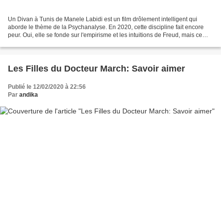
Un Divan à Tunis de Manele Labidi est un film drôlement intelligent qui
aborde le thème de la Psychanalyse. En 2020, cette discipline fait encore
peur. Oui, elle se fonde sur l'empirisme et les intuitions de Freud, mais ce
n'est pas pour autant qu'elle...
Les Filles du Docteur March: Savoir aimer
Publié le 12/02/2020 à 22:56
Par
andika