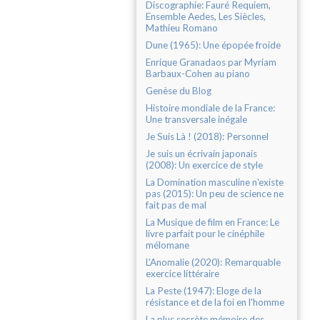
Discographie: Fauré Requiem,
Ensemble Aedes, Les Siècles,
Mathieu Romano
Dune (1965): Une épopée froide
Enrique Granadaos par Myriam
Barbaux-Cohen au piano
Genèse du Blog
Histoire mondiale de la France:
Une transversale inégale
Je Suis Là ! (2018): Personnel
Je suis un écrivain japonais
(2008): Un exercice de style
La Domination masculine n'existe
pas (2015): Un peu de science ne
fait pas de mal
La Musique de film en France: Le
livre parfait pour le cinéphile
mélomane
L'Anomalie (2020): Remarquable
exercice littéraire
La Peste (1947): Eloge de la
résistance et de la foi en l'homme
La plus secrète mémoire des