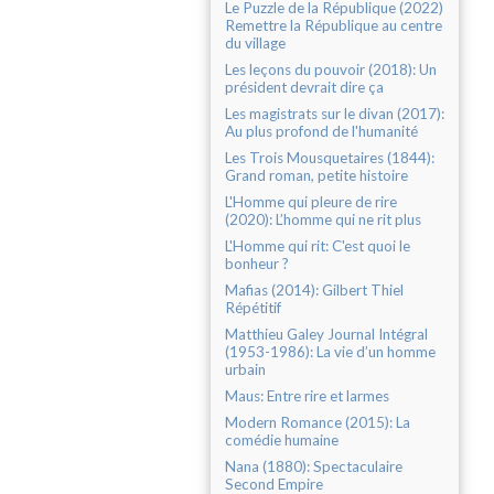
Le Puzzle de la République (2022)
Remettre la République au centre
du village
Les leçons du pouvoir (2018): Un
président devrait dire ça
Les magistrats sur le divan (2017):
Au plus profond de l'humanité
Les Trois Mousquetaires (1844):
Grand roman, petite histoire
L'Homme qui pleure de rire
(2020): L’homme qui ne rit plus
L'Homme qui rit: C'est quoi le
bonheur ?
Mafias (2014): Gilbert Thiel
Répétitif
Matthieu Galey Journal Intégral
(1953-1986): La vie d’un homme
urbain
Maus: Entre rire et larmes
Modern Romance (2015): La
comédie humaine
Nana (1880): Spectaculaire
Second Empire