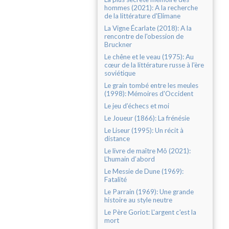
hommes (2021): A la recherche
de la littérature d'Elimane
La Vigne Écarlate (2018): A la
rencontre de l'obession de
Bruckner
Le chêne et le veau (1975): Au
cœur de la littérature russe à l'ère
soviétique
Le grain tombé entre les meules
(1998): Mémoires d'Occident
Le jeu d’échecs et moi
Le Joueur (1866): La frénésie
Le Liseur (1995): Un récit à
distance
Le livre de maître Mô (2021):
L’humain d’abord
Le Messie de Dune (1969):
Fatalité
Le Parrain (1969): Une grande
histoire au style neutre
Le Père Goriot: L'argent c'est la
mort