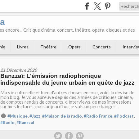
ka
es encore... Critique cinéma, concert, théâtre, opéra, disques et des
hie
Livres
Théâtre
Opéra
Concerts
Intervi
21 Décembre 2020
Banzzaï: L'émission radiophonique
indispensable du jeune urbain en quête de jazz
Ma vie culturelle et bien d'autres choses encore, voici la devise de
mon blog. Je vous abreuve depuis des années de critiques cinéma,
de comptes rendus de concerts, d'interviews, de mes impressions
sur mes lectures, mais aujourd'hui, je vais un peu changer...
,
,
,
,
,
#Musique
#Jazz
#Maison de la radio
#Radio France
#Podcast
,
#Radio
#Banzzai