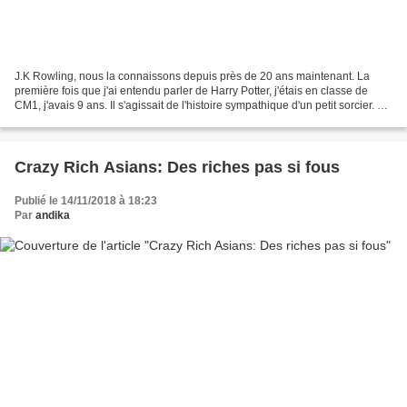
J.K Rowling, nous la connaissons depuis près de 20 ans maintenant. La
première fois que j'ai entendu parler de Harry Potter, j'étais en classe de
CM1, j'avais 9 ans. Il s'agissait de l'histoire sympathique d'un petit sorcier. 20
ans après, sept livres,...
Crazy Rich Asians: Des riches pas si fous
Publié le 14/11/2018 à 18:23
Par
andika