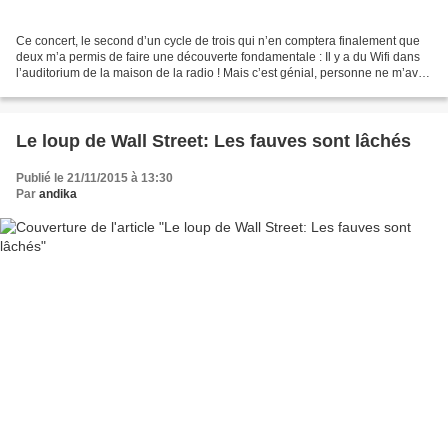
Ce concert, le second d’un cycle de trois qui n’en comptera finalement que
deux m’a permis de faire une découverte fondamentale : Il y a du Wifi dans
l’auditorium de la maison de la radio ! Mais c’est génial, personne ne m’avait
prévenu ! J’ai pu envoyer...
Le loup de Wall Street: Les fauves sont lâchés
Publié le 21/11/2015 à 13:30
Par
andika