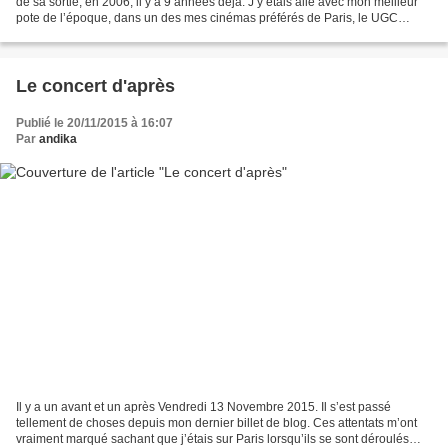
de sa sortie, en 2006, il y a 9 années déjà. J’y étais allé avec mon meilleur
pote de l’époque, dans un des mes cinémas préférés de Paris, le UGC
Gobelins. Il a toujours été...
Le concert d'après
Publié le 20/11/2015 à 16:07
Par
andika
Il y a un avant et un après Vendredi 13 Novembre 2015. Il s’est passé
tellement de choses depuis mon dernier billet de blog. Ces attentats m’ont
vraiment marqué sachant que j’étais sur Paris lorsqu’ils se sont déroulés…