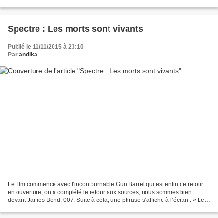
J’avais prévu de vous parler d’un...
Spectre : Les morts sont vivants
Publié le 11/11/2015 à 23:10
Par
andika
Le film commence avec l’incontournable Gun Barrel qui est enfin de retour
en ouverture, on a complété le retour aux sources, nous sommes bien
devant James Bond, 007. Suite à cela, une phrase s’affiche à l’écran : « Les
morts sont vivants. » Et c’est bien...