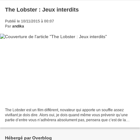
The Lobster : Jeux interdits
Publié le 10/11/2015 à 00:07
Par
andika
The Lobster est un film différent, novateur qui apporte un souffle assez
vivifiant je dois dire. Alors oui, je dois quand même vous prévenir qu’une
partie d’entre vous n’adhérera absolument pas, pensera que c’est de la
merde, ne tiendra pas jusqu’au bout...
Hébergé par Overblog