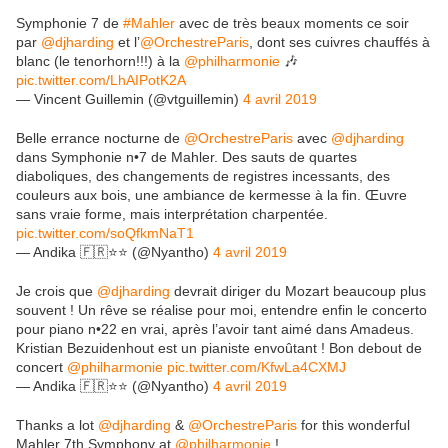
Symphonie 7 de
#Mahler
avec de très beaux moments ce soir
par
@djharding
et l’
@OrchestreParis
, dont ses cuivres chauffés à
blanc (le tenorhorn!!!) à la
@philharmonie
🎶
pic.twitter.com/LhAIPotK2A
— Vincent Guillemin (@vtguillemin)
4 avril 2019
Belle errance nocturne de
@OrchestreParis
avec
@djharding
dans Symphonie n•7 de Mahler. Des sauts de quartes
diaboliques, des changements de registres incessants, des
couleurs aux bois, une ambiance de kermesse à la fin. Œuvre
sans vraie forme, mais interprétation charpentée.
pic.twitter.com/soQfkmNaT1
— Andika 🇫🇷⭐️⭐️ (@Nyantho)
4 avril 2019
Je crois que
@djharding
devrait diriger du Mozart beaucoup plus
souvent ! Un rêve se réalise pour moi, entendre enfin le concerto
pour piano n•22 en vrai, après l’avoir tant aimé dans Amadeus.
Kristian Bezuidenhout est un pianiste envoûtant ! Bon debout de
concert
@philharmonie
pic.twitter.com/KfwLa4CXMJ
— Andika 🇫🇷⭐️⭐️ (@Nyantho)
4 avril 2019
Thanks a lot
@djharding
&
@OrchestreParis
for this wonderful
Mahler 7th Symphony at
@philharmonie
!