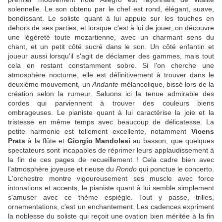
solennelle. Le son obtenu par le chef est rond, élégant, suave,
bondissant. Le soliste quant à lui appuie sur les touches en
dehors de ses parties, et lorsque c'est à lui de jouer, on découvre
une légèreté toute mozartienne, avec un charmant sens du
chant, et un petit côté sucré dans le son. Un côté enfantin et
joueur aussi lorsqu'il s'agit de déclamer des gammes, mais tout
cela en restant constamment sobre. Si l'on cherche une
atmosphère nocturne, elle est définitivement à trouver dans le
deuxième mouvement, un
Andante
mélancolique, bissé lors de la
création selon la rumeur. Saluons ici la tenue admirable des
cordes qui parviennent à trouver des couleurs biens
ombrageuses. Le pianiste quant à lui caractérise la joie et la
tristesse en même temps avec beaucoup de délicatesse. La
petite harmonie est tellement excellente, notamment
Vicens
Prats
à la flûte et
Giorgio Mandolesi
au basson, que quelques
spectateurs sont incapables de réprimer leurs applaudissement à
la fin de ces pages de recueillement ! Cela cadre bien avec
l'atmosphère joyeuse et rieuse du
Rondo
qui ponctue le concerto.
L'orchestre montre vigoureusement ses muscle avec force
intonations et accents, le pianiste quant à lui semble simplement
s'amuser avec ce thème espiègle. Tout y passe, trilles,
ornementations, c'est un enchantement. Les cadences expriment
la noblesse du soliste qui reçoit une ovation bien méritée à la fin