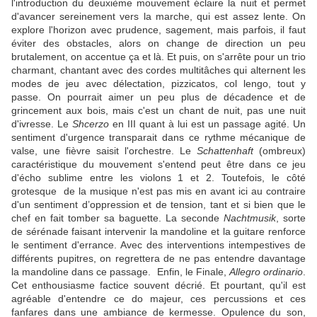
l'introduction du deuxième mouvement éclaire la nuit et permet
d'avancer sereinement vers la marche, qui est assez lente. On
explore l'horizon avec prudence, sagement, mais parfois, il faut
éviter des obstacles, alors on change de direction un peu
brutalement, on accentue ça et là. Et puis, on s'arrête pour un trio
charmant, chantant avec des cordes multitâches qui alternent les
modes de jeu avec délectation, pizzicatos, col lengo, tout y
passe. On pourrait aimer un peu plus de décadence et de
grincement aux bois, mais c'est un chant de nuit, pas une nuit
d'ivresse. Le
Shcerzo
en III quant à lui est un passage agité. Un
sentiment d'urgence transparait dans ce rythme mécanique de
valse, une fièvre saisit l'orchestre. Le
Schattenhaft
(ombreux)
caractéristique du mouvement s'entend peut être dans ce jeu
d'écho sublime entre les violons 1 et 2. Toutefois, le côté
grotesque de la musique n'est pas mis en avant ici au contraire
d'un sentiment d’oppression et de tension, tant et si bien que le
chef en fait tomber sa baguette. La seconde
Nachtmusik
, sorte
de sérénade faisant intervenir la mandoline et la guitare renforce
le sentiment d'errance. Avec des interventions intempestives de
différents pupitres, on regrettera de ne pas entendre davantage
la mandoline dans ce passage. Enfin, le Finale,
Allegro ordinario
.
Cet enthousiasme factice souvent décrié. Et pourtant, qu'il est
agréable d'entendre ce do majeur, ces percussions et ces
fanfares dans une ambiance de kermesse. Opulence du son,