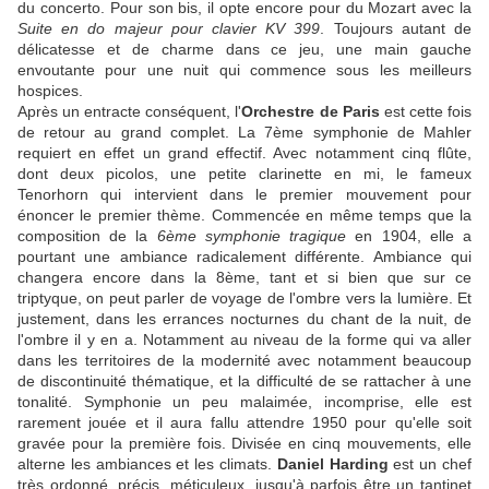
du concerto. Pour son bis, il opte encore pour du Mozart avec la
Suite en do majeur pour clavier KV 399
. Toujours autant de
délicatesse et de charme dans ce jeu, une main gauche
envoutante pour une nuit qui commence sous les meilleurs
hospices.
Après un entracte conséquent, l'
Orchestre de Paris
est cette fois
de retour au grand complet. La 7ème symphonie de Mahler
requiert en effet un grand effectif. Avec notamment cinq flûte,
dont deux picolos, une petite clarinette en mi, le fameux
Tenorhorn qui intervient dans le premier mouvement pour
énoncer le premier thème. Commencée en même temps que la
composition de la
6ème symphonie tragique
en 1904, elle a
pourtant une ambiance radicalement différente. Ambiance qui
changera encore dans la 8ème, tant et si bien que sur ce
triptyque, on peut parler de voyage de l'ombre vers la lumière. Et
justement, dans les errances nocturnes du chant de la nuit, de
l'ombre il y en a. Notamment au niveau de la forme qui va aller
dans les territoires de la modernité avec notamment beaucoup
de discontinuité thématique, et la difficulté de se rattacher à une
tonalité. Symphonie un peu malaimée, incomprise, elle est
rarement jouée et il aura fallu attendre 1950 pour qu'elle soit
gravée pour la première fois. Divisée en cinq mouvements, elle
alterne les ambiances et les climats.
Daniel Harding
est un chef
très ordonné, précis, méticuleux, jusqu'à parfois être un tantinet