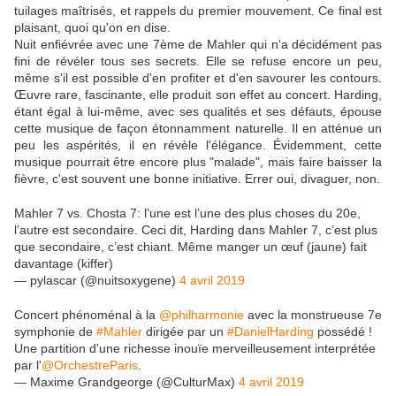
tuilages maîtrisés, et rappels du premier mouvement. Ce final est
plaisant, quoi qu'on en dise.
Nuit enfiévrée avec une 7ème de Mahler qui n'a décidément pas
fini de révéler tous ses secrets. Elle se refuse encore un peu,
même s'il est possible d'en profiter et d'en savourer les contours.
Œuvre rare, fascinante, elle produit son effet au concert. Harding,
étant égal à lui-même, avec ses qualités et ses défauts, épouse
cette musique de façon étonnamment naturelle. Il en atténue un
peu les aspérités, il en révèle l'élégance. Évidemment, cette
musique pourrait être encore plus "malade", mais faire baisser la
fièvre, c'est souvent une bonne initiative. Errer oui, divaguer, non.
Mahler 7 vs. Chosta 7: l’une est l’une des plus choses du 20e,
l’autre est secondaire. Ceci dit, Harding dans Mahler 7, c’est plus
que secondaire, c’est chiant. Même manger un œuf (jaune) fait
davantage (kiffer)
— pylascar (@nuitsoxygene)
4 avril 2019
Concert phénoménal à la
@philharmonie
avec la monstrueuse 7e
symphonie de
#Mahler
dirigée par un
#DanielHarding
possédé !
Une partition d'une richesse inouïe merveilleusement interprétée
par l'
@OrchestreParis
.
— Maxime Grandgeorge (@CulturMax)
4 avril 2019