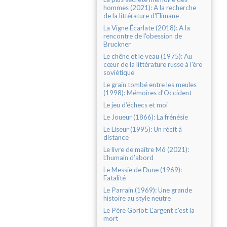
hommes (2021): A la recherche
de la littérature d'Elimane
La Vigne Écarlate (2018): A la
rencontre de l'obession de
Bruckner
Le chêne et le veau (1975): Au
cœur de la littérature russe à l'ère
soviétique
Le grain tombé entre les meules
(1998): Mémoires d'Occident
Le jeu d’échecs et moi
Le Joueur (1866): La frénésie
Le Liseur (1995): Un récit à
distance
Le livre de maître Mô (2021):
L’humain d’abord
Le Messie de Dune (1969):
Fatalité
Le Parrain (1969): Une grande
histoire au style neutre
Le Père Goriot: L'argent c'est la
mort