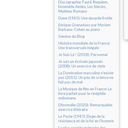
Discographie: Fauré Requiem,
Ensemble Aedes, Les Siècles,
Mathieu Romano
Dune (1965): Une épopée froide
Enrique Granadaos par Myriam
Barbaux-Cohen au piano
Genèse du Blog
Histoire mondiale de la France:
Une transversale inégale
Je Suis Là ! (2018): Personnel
Je suis un écrivain japonais
(2008): Un exercice de style
La Domination masculine n'existe
pas (2015): Un peu de science ne
fait pas de mal
La Musique de film en France: Le
livre parfait pour le cinéphile
mélomane
L'Anomalie (2020): Remarquable
exercice littéraire
La Peste (1947): Eloge de la
résistance et de la foi en l'homme
La plus secrète mémoire des