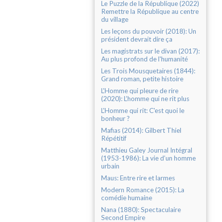
Le Puzzle de la République (2022)
Remettre la République au centre
du village
Les leçons du pouvoir (2018): Un
président devrait dire ça
Les magistrats sur le divan (2017):
Au plus profond de l'humanité
Les Trois Mousquetaires (1844):
Grand roman, petite histoire
L'Homme qui pleure de rire
(2020): L’homme qui ne rit plus
L'Homme qui rit: C'est quoi le
bonheur ?
Mafias (2014): Gilbert Thiel
Répétitif
Matthieu Galey Journal Intégral
(1953-1986): La vie d’un homme
urbain
Maus: Entre rire et larmes
Modern Romance (2015): La
comédie humaine
Nana (1880): Spectaculaire
Second Empire