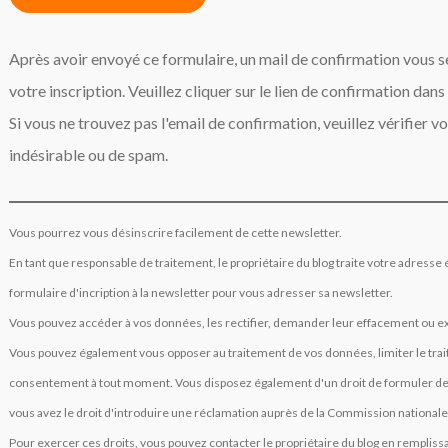
Après avoir envoyé ce formulaire, un mail de confirmation vous se
votre inscription. Veuillez cliquer sur le lien de confirmation dans
Si vous ne trouvez pas l'email de confirmation, veuillez vérifier v
indésirable ou de spam.
Vous pourrez vous désinscrire facilement de cette newsletter.
En tant que responsable de traitement, le propriétaire du blog traite votre adresse 
formulaire d'incription à la newsletter pour vous adresser sa newsletter.
Vous pouvez accéder à vos données, les rectifier, demander leur effacement ou exerc
Vous pouvez également vous opposer au traitement de vos données, limiter le trai
consentement à tout moment. Vous disposez également d'un droit de formuler des
vous avez le droit d'introduire une réclamation auprès de la Commission nationale 
Pour exercer ces droits, vous pouvez contacter le propriétaire du blog en rempliss