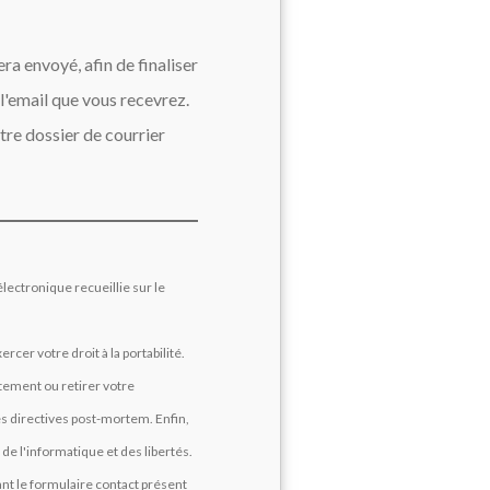
ra envoyé, afin de finaliser
 l'email que vous recevrez.
otre dossier de courrier
électronique recueillie sur le
er votre droit à la portabilité.
tement ou retirer votre
 directives post-mortem. Enfin,
de l'informatique et des libertés.
ant le formulaire contact présent