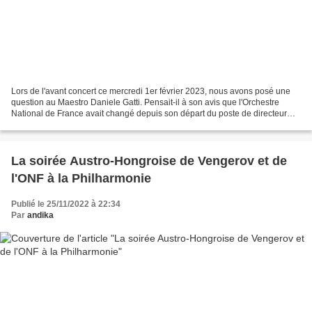
Lors de l'avant concert ce mercredi 1er février 2023, nous avons posé une
question au Maestro Daniele Gatti. Pensait-il à son avis que l'Orchestre
National de France avait changé depuis son départ du poste de directeur
musical en 2016 ? Ce dernier a rétorqué...
La soirée Austro-Hongroise de Vengerov et de
l'ONF à la Philharmonie
Publié le 25/11/2022 à 22:34
Par
andika