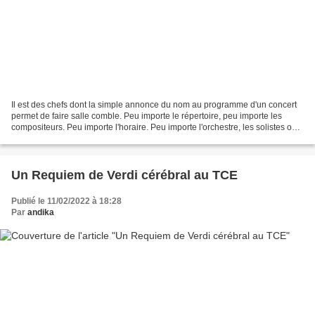
Il est des chefs dont la simple annonce du nom au programme d'un concert
permet de faire salle comble. Peu importe le répertoire, peu importe les
compositeurs. Peu importe l'horaire. Peu importe l'orchestre, les solistes ou
même le lieu. On peut maintenant...
Un Requiem de Verdi cérébral au TCE
Publié le 11/02/2022 à 18:28
Par
andika