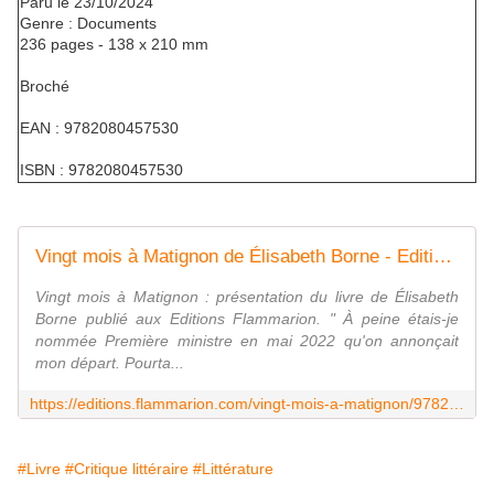
Paru le 23/10/2024
Genre : Documents
236 pages - 138 x 210 mm
Broché
EAN : 9782080457530
ISBN : 9782080457530
Vingt mois à Matignon de Élisabeth Borne - Editions Flammarion
Vingt mois à Matignon : présentation du livre de Élisabeth
Borne publié aux Editions Flammarion. " À peine étais-je
nommée Première ministre en mai 2022 qu'on annonçait
mon départ. Pourta...
https://editions.flammarion.com/vingt-mois-a-matignon/9782080457530
#Livre
#Critique littéraire
#Littérature