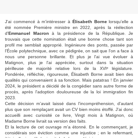
J'ai commencé à m'intéresser à
Élisabeth Borne
lorsqu'elle a
été nommée Première ministre en 2022, après la réélection
d'
Emmanuel Macron
à la présidence de la République. Je
trouvais que cette nomination était une bonne chose tant son
profil me semblait approprié. Ingénieure des ponts, passée par
l'École polytechnique, avec ce pédigrée, on sait que l'on a face à
nous une personne brillante. Et plus je l'ai vue évoluer à
Matignon, plus je l'ai appréciée, surtout dans la situation
périlleuse de majorité relative lors de la XVIᵉ législature.
Pondérée, réfléchie, rigoureuse, Élisabeth Borne avait bien des
qualités qui convenaient à sa fonction. Mais patatras ! En janvier
2024, le président a décidé de la congédier sans autre forme de
procès, après l'adoption douloureuse de la loi immigration fin
2023.
Cette décision m'avait laissé dans l'incompréhension, d'autant
plus que son remplaçant avait un CV bien moins étoffé. J'ai donc
accueilli avec curiosité ce livre, Vingt mois à Matignon, où
Madame Borne livrait sa version des faits.
Et la lecture de cet ouvrage m'a étonné. En le commençant, je
considérais son éviction comme une injustice ; en le refermant,