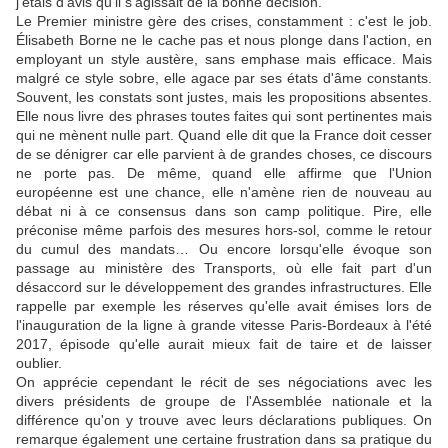
j'étais d'avis qu'il s'agissait de la bonne décision.
Le Premier ministre gère des crises, constamment : c'est le job.
Élisabeth Borne ne le cache pas et nous plonge dans l'action, en
employant un style austère, sans emphase mais efficace. Mais
malgré ce style sobre, elle agace par ses états d'âme constants.
Souvent, les constats sont justes, mais les propositions absentes.
Elle nous livre des phrases toutes faites qui sont pertinentes mais
qui ne mènent nulle part. Quand elle dit que la France doit cesser
de se dénigrer car elle parvient à de grandes choses, ce discours
ne porte pas. De même, quand elle affirme que l'Union
européenne est une chance, elle n'amène rien de nouveau au
débat ni à ce consensus dans son camp politique. Pire, elle
préconise même parfois des mesures hors-sol, comme le retour
du cumul des mandats… Ou encore lorsqu'elle évoque son
passage au ministère des Transports, où elle fait part d'un
désaccord sur le développement des grandes infrastructures. Elle
rappelle par exemple les réserves qu'elle avait émises lors de
l'inauguration de la ligne à grande vitesse Paris-Bordeaux à l'été
2017, épisode qu'elle aurait mieux fait de taire et de laisser
oublier.
On apprécie cependant le récit de ses négociations avec les
divers présidents de groupe de l'Assemblée nationale et la
différence qu'on y trouve avec leurs déclarations publiques. On
remarque également une certaine frustration dans sa pratique du