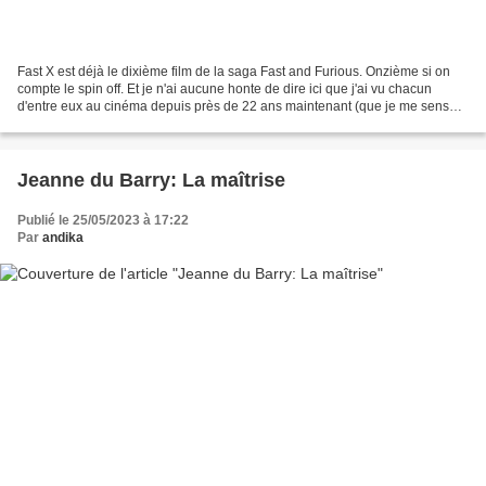
Fast X est déjà le dixième film de la saga Fast and Furious. Onzième si on
compte le spin off. Et je n'ai aucune honte de dire ici que j'ai vu chacun
d'entre eux au cinéma depuis près de 22 ans maintenant (que je me sens
vieux en écrivant ces lignes)....
Jeanne du Barry: La maîtrise
Publié le 25/05/2023 à 17:22
Par
andika