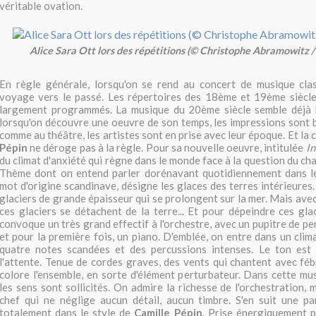
véritable ovation.
Alice Sara Ott lors des répétitions (© Christophe Abramowitz /
En règle générale, lorsqu'on se rend au concert de musique cla
voyage vers le passé. Les répertoires des 18ème et 19ème siècle
largement programmés. La musique du 20ème siècle semble déjà 
lorsqu'on découvre une oeuvre de son temps, les impressions sont b
comme au théâtre, les artistes sont en prise avec leur époque. Et la
Pépin
ne déroge pas à la règle. Pour sa nouvelle oeuvre, intitulée
In
du climat d'anxiété qui règne dans le monde face à la question du c
Thème dont on entend parler dorénavant quotidiennement dans l
mot d'origine scandinave, désigne les glaces des terres intérieures
glaciers de grande épaisseur qui se prolongent sur la mer. Mais avec
ces glaciers se détachent de la terre... Et pour dépeindre ces gla
convoque un très grand effectif à l'orchestre, avec un pupitre de pe
et pour la première fois, un piano. D'emblée, on entre dans un clim
quatre notes scandées et des percussions intenses. Le ton est t
l'attente. Tenue de cordes graves, des vents qui chantent avec fébr
colore l'ensemble, en sorte d'élément perturbateur. Dans cette mus
les sens sont sollicités. On admire la richesse de l'orchestration, 
chef qui ne néglige aucun détail, aucun timbre. S'en suit une pa
totalement dans le style de
Camille Pépin
. Prise énergiquement pa