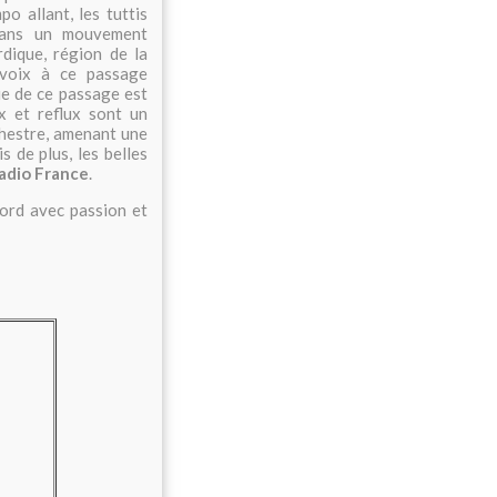
po allant, les tuttis
 dans un mouvement
rdique, région de la
s voix à ce passage
ie de ce passage est
ux et reflux sont un
rchestre, amenant une
 de plus, les belles
adio France
.
ord avec passion et