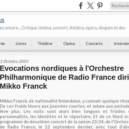
ka
es encore... Critique cinéma, concert, théâtre, opéra, disques et des
hie
Livres
Théâtre
Opéra
Concerts
Intervi
1 Octobre 2023
Evocations nordiques à l'Orchestre
Philharmonique de Radio France dir
Mikko Franck
Mikko Franck, de nationalité finlandaise, y connait quelque chos
De ces froids hivers aux journées courtes, et même aux périodes
lève plus. Les nuits sont alors bien longues et froides 
personnalités, les identités et le répertoire. Et de ce Nord s
programme du deuxième concert de la saison 23/24, de l'Orche
de Radio France, le 22 septembre dernier, avec tout d'abo