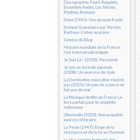
Discographie: Fauré Requiem,
Ensemble Aedes, Les Siècles,
Mathieu Romano
Dune (1965): Une épopée froide
Enrique Granadaos par Myriam
Barbaux-Cohen au piano
Genèse du Blog
Histoire mondiale de la France:
Une transversale inégale
Je Suis Là ! (2018): Personnel
Je suis un écrivain japonais
(2008): Un exercice de style
La Domination masculine n'existe
pas (2015): Un peu de science ne
fait pas de mal
La Musique de film en France: Le
livre parfait pour le cinéphile
mélomane
L'Anomalie (2020): Remarquable
exercice littéraire
La Peste (1947): Eloge de la
résistance et de la foi en l'homme
La plus secrète mémoire des