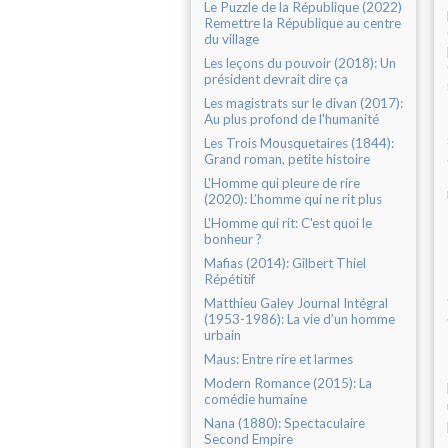
Le Puzzle de la République (2022)
Remettre la République au centre
du village
Les leçons du pouvoir (2018): Un
président devrait dire ça
Les magistrats sur le divan (2017):
Au plus profond de l'humanité
Les Trois Mousquetaires (1844):
Grand roman, petite histoire
L'Homme qui pleure de rire
(2020): L’homme qui ne rit plus
L'Homme qui rit: C'est quoi le
bonheur ?
Mafias (2014): Gilbert Thiel
Répétitif
Matthieu Galey Journal Intégral
(1953-1986): La vie d’un homme
urbain
Maus: Entre rire et larmes
Modern Romance (2015): La
comédie humaine
Nana (1880): Spectaculaire
Second Empire