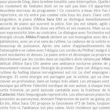
pour piano
de Gieg, dans la même tonalité, sans interruption. Quelle 
ce roulement de timbales dont on ne sait pas bien s'il appartie
deuxième morceau du programme ! Ce concerto a beau être l'un d
répertoire, on n'y entre pas comme cela tous les jours. Dans cet
singulière, le piano d'
Alice Sara Ott
se distingue immédiatemen
accords de piano qui ouvrent la pièce. Son jeu est simple, agile 
abuser de la pédale. Elle dose ses effets et ses nuances. Mais sa s
son expressivité, bien au contraire. Le dialogue avec l'orchestre es
énergie circule.
Mikko Franck
obtient un son homogène avec des a
jubilatoires, avec un vrai sens du rythme. La cadence de la soliste
beaucoup de puissance. Après une salve d'applaudissements de
l'atmosphère se calme avec l'
Adagio
. Les cordes du Philhar', malgré 
sont mordantes et denses. Le piano entre et développe sa propre 
discrètement par les cordes dans un équilibre divin obtenu par
Mikk
délicat d'Alice Sara Ott amène une ambiance nocturne pleine de p
mouvement renoue avec l'énergie du premier. Dans cet
Allegro mod
rythme du halling (danse norvégienne) est roi. Le chef empoigne 
énergie. Et cette énergie est partagée par la soliste, qui va che
clavier en profondeur, dans un tempo très allant. Les attaques sont
musique qui affirme l'identité nordique de son auteur, à chaque int
cette frénésie, un petit épisode cantabile avec la fraîcheur de l
Calderini
. Mais l'empoignade reprend vite. Les alternances piano/tut
poussées au paroxysme, donnant l'impression de partir au galop, pou
En bis, Alice Sara Ott propose la Gnosienne n°3 de Satie, toujour
cette fois-ci, l'ambiance est plus calme. Voici résidence qui comm