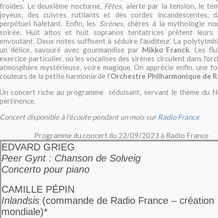
froides. Le deuxième nocturne,
Fêtes
, alerte par la tension, le tem
joyeux, des cuivres rutilants et des cordes incandescentes,
perpétuel haletant. Enfin, les
Sirènes
, chères à la mythologie no
soirée. Huit altos et huit sopranos tentatrices prêtent leur
envoutant. Deux notes suffisent à séduire l'auditeur. La polytytmh
un délice, savouré avec gourmandise par
Mikko Franck
. Les fl
exercice particulier, où les vocalises des sirènes circulent dans l'o
atmosphère mystérieuse, voire magique. On apprécie enfin, une fois
couleurs de la petite harmonie de l'
Orchestre Philharmonique de R
Un concert riche au programme séduisant, servant le thème du N
pertinence.
Concert disponible à l'écoute pendant un mois sur
Radio France
Programme du concert du 22/09/2023 à Radio France
EDVARD GRIEG
Peer Gynt : Chanson de Solveig
Concerto pour piano
CAMILLE PÉPIN
Inlandsis
(commande de Radio France – création
mondiale)*