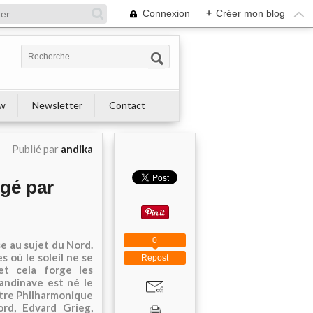
Connexion
+
Créer mon blog
ew
Newsletter
Contact
Publié par
andika
igé par
0
e au sujet du Nord.
 où le soleil ne se
Repost
et cela forge les
candinave est né le
stre Philharmonique
rd, Edvard Grieg,