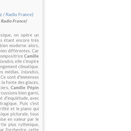
 Radio France)
ssique, on opère un
s étant encore très
bien moderne alors,
ien différentes. Car
 compositrice
Camille
landsis,
elle s'inspire
hangement climatique.
es médias.
Inlandsis
,
. Ce sont d'immenses
 la fonte des glaces,
ciers,
Camille Pépin
rcussions bien garni,
at d'inquiétude, avec
ragique. Puis c'est
ilité et le piano qui
ique picturale, tous
mise en valeur par le
rtie plus rythmique,
r l'orchestre, cette