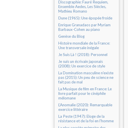
Discographie: Fauré Requiem,
Ensemble Aedes, Les Siècles,
Mathieu Romano
Dune (1965): Une épopée froide
Enrique Granadaos par Myriam
Barbaux-Cohen au piano
Genèse du Blog
Histoire mondiale de la France:
Une transversale inégale
Je Suis Là ! (2018): Personnel
Je suis un écrivain japonais
(2008): Un exercice de style
La Domination masculine n'existe
pas (2015): Un peu de science ne
fait pas de mal
La Musique de film en France: Le
livre parfait pour le cinéphile
mélomane
L'Anomalie (2020): Remarquable
exercice littéraire
La Peste (1947): Eloge de la
résistance et de la foi en l'homme
La plus secrète mémoire des