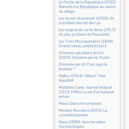
Le Puzzle de la République (2022)
Remettre la République au centre
du village
Les leçons du pouvoir (2018): Un
président devrait dire ça
Les magistrats sur le divan (2017):
Au plus profond de l'humanité
Les Trois Mousquetaires (1844):
Grand roman, petite histoire
L'Homme qui pleure de rire
(2020): L’homme qui ne rit plus
L'Homme qui rit: C'est quoi le
bonheur ?
Mafias (2014): Gilbert Thiel
Répétitif
Matthieu Galey Journal Intégral
(1953-1986): La vie d’un homme
urbain
Maus: Entre rire et larmes
Modern Romance (2015): La
comédie humaine
Nana (1880): Spectaculaire
Second Empire