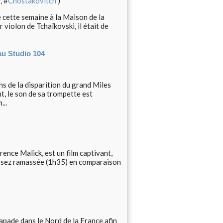
F
, #
Chostakovitch
)
 cette semaine à la Maison de la
 violon de Tchaïkovski, il était de
au Studio 104
 de la disparition du grand Miles
t, le son de sa trompette est
...
ence Malick, est un film captivant,
 assez ramassée (1h35) en comparaison
capade dans le Nord de la France afin