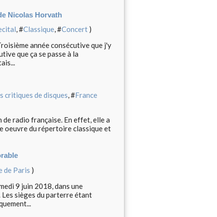
de Nicolas Horvath
ecital
, #
Classique
, #
Concert
)
Troisième année consécutive que j'y
tive que ça se passe à la
is...
s critiques de disques
, #
France
de radio française. En effet, elle a
une oeuvre du répertoire classique et
orable
 de Paris
)
medi 9 juin 2018, dans une
. Les sièges du parterre étant
quement...