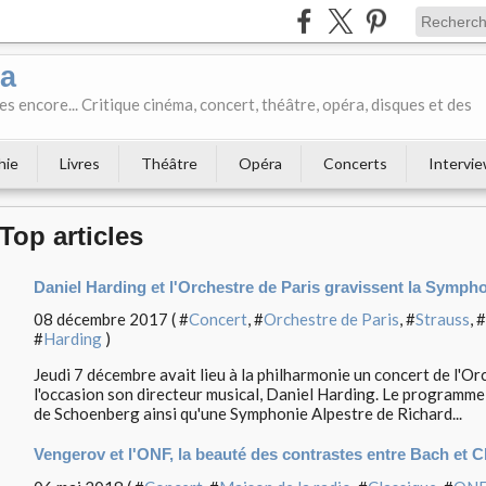
ka
es encore... Critique cinéma, concert, théâtre, opéra, disques et des
hie
Livres
Théâtre
Opéra
Concerts
Intervi
Top articles
Daniel Harding et l'Orchestre de Paris gravissent la Symph
08 décembre 2017 ( #
Concert
, #
Orchestre de Paris
, #
Strauss
, #
#
Harding
)
Jeudi 7 décembre avait lieu à la philharmonie un concert de l'Or
l'occasion son directeur musical, Daniel Harding. Le programme
de Schoenberg ainsi qu'une Symphonie Alpestre de Richard...
Vengerov et l'ONF, la beauté des contrastes entre Bach et 