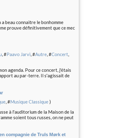
On a beau connaitre le bonhomme
lm me prouve définitivement que ce mec
u
, #
Paavo Jarvi
, #
Autre
, #
Concert
,
on agenda. Pour ce concert, j'étais
apport au par-terre. Il s'agissait de
ar
que
, #
Musique Classique
)
sse à l'auditorium de la Maison de la
ramme soient tous russes, on ne peut
 en compagnie de Truls Mørk et