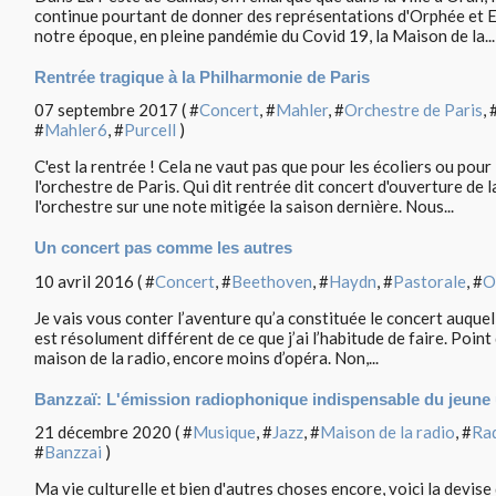
continue pourtant de donner des représentations d'Orphée et Eur
notre époque, en pleine pandémie du Covid 19, la Maison de la...
Rentrée tragique à la Philharmonie de Paris
07 septembre 2017 ( #
Concert
, #
Mahler
, #
Orchestre de Paris
, 
#
Mahler6
, #
Purcell
)
C'est la rentrée ! Cela ne vaut pas que pour les écoliers ou pour
l'orchestre de Paris. Qui dit rentrée dit concert d'ouverture de l
l'orchestre sur une note mitigée la saison dernière. Nous...
Un concert pas comme les autres
10 avril 2016 ( #
Concert
, #
Beethoven
, #
Haydn
, #
Pastorale
, #
O
Je vais vous conter l’aventure qu’a constituée le concert auquel j
est résolument différent de ce que j’ai l’habitude de faire. Point
maison de la radio, encore moins d’opéra. Non,...
Banzzaï: L'émission radiophonique indispensable du jeune 
21 décembre 2020 ( #
Musique
, #
Jazz
, #
Maison de la radio
, #
Rad
#
Banzzai
)
Ma vie culturelle et bien d'autres choses encore, voici la devis