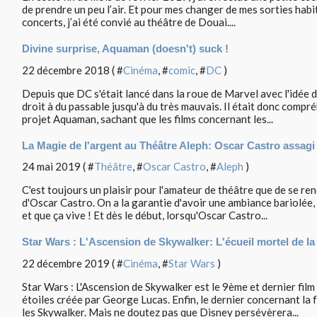
de prendre un peu l’air. Et pour mes changer de mes sorties habi
concerts, j’ai été convié au théâtre de Douai....
Divine surprise, Aquaman (doesn't) suck !
22 décembre 2018 ( #
Cinéma
, #
comic
, #
DC
)
Depuis que DC s'était lancé dans la roue de Marvel avec l'idée 
droit à du passable jusqu'à du très mauvais. Il était donc compr
projet Aquaman, sachant que les films concernant les...
La Magie de l'argent au Théâtre Aleph: Oscar Castro assagi 
24 mai 2019 ( #
Théâtre
, #
Oscar Castro
, #
Aleph
)
C'est toujours un plaisir pour l'amateur de théâtre que de se ren
d'Oscar Castro. On a la garantie d'avoir une ambiance bariolée, d
et que ça vive ! Et dès le début, lorsqu'Oscar Castro...
Star Wars : L'Ascension de Skywalker: L'écueil mortel de l
22 décembre 2019 ( #
Cinéma
, #
Star Wars
)
Star Wars : L'Ascension de Skywalker est le 9ème et dernier film
étoiles créée par George Lucas. Enfin, le dernier concernant la 
les Skywalker. Mais ne doutez pas que Disney persévèrera...