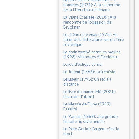
hommes (2021): A la recherche
de la littérature d'Elimane
La Vigne Écarlate (2018): A la
rencontre de l'obession de
Bruckner
Le chêne et le veau (1975): Au
cœur de la littérature russe à l'ère
soviétique
Le grain tombé entre les meules
(1998): Mémoires d'Occident
Le jeu d’échecs et moi
Le Joueur (1866): La frénésie
Le Liseur (1995): Un récit à
distance
Le livre de maître Mô (2021):
L’humain d’abord
Le Messie de Dune (1969):
Fatalité
Le Parrain (1969): Une grande
histoire au style neutre
Le Père Goriot: L'argent c'est la
mort