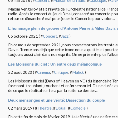
06 mai 2018 ( #
Concert
, #
Maison de la radio
, #
Classique
, #
ON
Maxim Vengerov était l'invité de l'Orchestre national de France
radio. Après le concert du jeudi 3 mai, consacré au concerto pour
retour ce dimanche 6 mai pour jouer le Concerto pour violon...
L'hommage plein de groove d'Antoine Pierre à Miles Davis 
05 octobre 2021 ( #
Concert
, #
Jazz
)
En ce mois de septembre 2021, nous commémorons les trente ans
Davis. Trente ans déjà que cette icone nous a quittés et pourtan
toujours aussi clair dans nos esprits. On ne présente plus l'album
Les Moissons du ciel : Un entre deux mélancolique
22 août 2020 ( #
Cinéma
, #
Critique
, #
Malick
)
Les Moissons du ciel (Days of Heaven en VO) du légendaire Terr
fascinant, troublant, touchant et enfin sensoriel. D'une durée
de ce que le réalisateur fera par la suite, ce dernier...
Deux mensonges et une vérité: Dissection du couple
02 mars 2019 ( #
Théâtre
, #
Douai
, #
Comédie
)
En cette fin de mois de février 2019, j’ai effectué une petite es