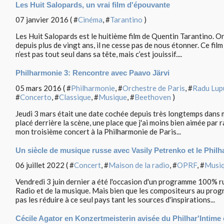
Les Huit Salopards, un vrai film d'épouvante
07 janvier 2016 ( #
Cinéma
, #
Tarantino
)
Les Huit Salopards est le huitième film de Quentin Tarantino. 
depuis plus de vingt ans, il ne cesse pas de nous étonner. Ce fi
n’est pas tout seul dans sa tête, mais c’est jouissif....
Philharmonie 3: Rencontre avec Paavo Järvi
05 mars 2016 ( #
Philharmonie
, #
Orchestre de Paris
, #
Radu Lup
#
Concerto
, #
Classique
, #
Musique
, #
Beethoven
)
Jeudi 3 mars était une date cochée depuis très longtemps dans m
placé derrière la scène, une place que j'ai moins bien aimée par r
mon troisième concert à la Philharmonie de Paris...
Un siècle de musique russe avec Vasily Petrenko et le Philh
06 juillet 2022 ( #
Concert
, #
Maison de la radio
, #
OPRF
, #
Musi
Vendredi 3 juin dernier a été l'occasion d'un programme 100% ru
Radio et de la musique. Mais bien que les compositeurs au prog
pas les réduire à ce seul pays tant les sources d'inspirations...
Cécile Agator en Konzertmeisterin avisée du Philhar'Intime