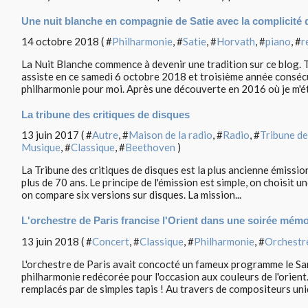
Une nuit blanche en compagnie de Satie avec la complicité 
14 octobre 2018 ( #
Philharmonie
, #
Satie
, #
Horvath
, #
piano
, #
r
La Nuit Blanche commence à devenir une tradition sur ce blog. 
assiste en ce samedi 6 octobre 2018 et troisième année consécu
philharmonie pour moi. Après une découverte en 2016 où je m'éta
La tribune des critiques de disques
13 juin 2017 ( #
Autre
, #
Maison de la radio
, #
Radio
, #
Tribune de
Musique
, #
Classique
, #
Beethoven
)
La Tribune des critiques de disques est la plus ancienne émission 
plus de 70 ans. Le principe de l'émission est simple, on choisit 
on compare six versions sur disques. La mission...
L'orchestre de Paris francise l'Orient dans une soirée mém
13 juin 2018 ( #
Concert
, #
Classique
, #
Philharmonie
, #
Orchestre
L'orchestre de Paris avait concocté un fameux programme le Sa
philharmonie redécorée pour l'occasion aux couleurs de l'orient
remplacés par de simples tapis ! Au travers de compositeurs uni