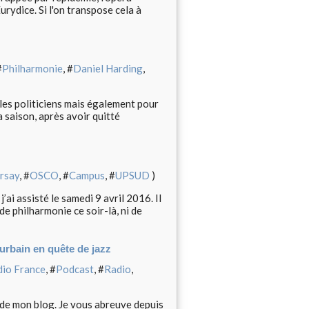
ydice. Si l'on transpose cela à
#
Philharmonie
, #
Daniel Harding
,
 les politiciens mais également pour
a saison, après avoir quitté
rsay
, #
OSCO
, #
Campus
, #
UPSUD
)
’ai assisté le samedi 9 avril 2016. Il
 de philharmonie ce soir-là, ni de
urbain en quête de jazz
io France
, #
Podcast
, #
Radio
,
e de mon blog. Je vous abreuve depuis