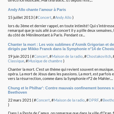
directrice musicale, Martina Batič. Et depuis l'été,...
Andy Allo chante l’amour à Paris
15 juillet 2013 ( #
Concert
, #
Andy Allo
)
lors du 3ème et dernier rappel, en toute intimité! Qui s’intéress
remarqué que je suis allé à un concert il y a pille deux semaines,
du côté de Ménilmontant à Paris. Pendant ce...
Chanter la mort : Les voix sublimes d’Asmik Grigorian et de
dirigés par Mikko Franck dans la Symphonie n°14 de Chost
19 juin 2021 ( #
Concert
, #
Maison de la radio
, #
Chostakovitch
, 
Classique
, #
Musique de chambre
)
Chanter la mort. C’est un thème qui revient souvent en musique
opéra. La mort de Jésus dans les passions. La mort, est parfoi
vers la résurrection, comme dans la Symphonie n°2 de Mahler....
Chung et le Philhar': Contre mauvais confinement bonnes 
Beethoven
22 mars 2021 ( #
Concert
, #
Maison de la radio
, #
OPRF
, #
Beeth
)
Dans La Peste de Camus, on remarque que dans la ville d'Oran, f