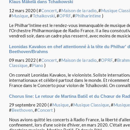
Klaus Mäkelä dans Tchaikowski
12 mars 2020 ( #
Concert
, #
Maison de la radio
, #
Musique Class
#
Musique
, #
Tchaikovski
, #
OPRF
, #
Philharintime
)
Le Philhar'Intime est le rendez-vous immanquable de musique 
l'Orchestre Philharmonique de Radio France. Il a lieu consécuti
vendredi soir, dans un cadre plus resserré, avec moins de musicie
Leonidas Kavakos en chef attentionné à la tête du Philhar
Beethoven/Brahms
09 mars 2022 ( #
Concert
, #
Maison de la radio
, #
OPRF
, #
Brahm
Classique
, #
Piano
)
On connait Leonidas Kavakos, le violoniste. Soliste internatio
internationaux et célébré partout dans le monde. Et récemment
France dans le Concerto pour violon de Tchaïkovski. On connaît.
Chorus line: Le retour de Martina Batič et du Chœur de Ra
29 septembre 2020 ( #
Musique
, #
Musique Classique
, #
Musique
#
Beethoven
, #
Concert
)
Nous avions quitté les concerts à Radio France, la liberté d'aller
confinement, lors d'une soirée d'hiver, en mars 2020. C'était av