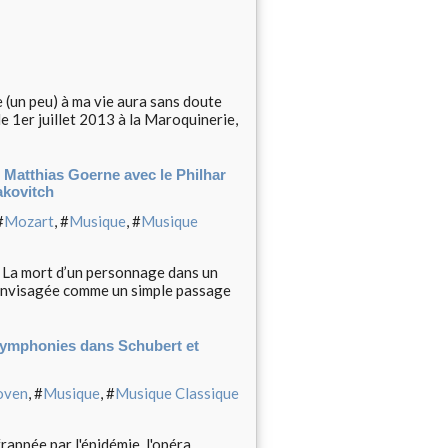
e (un peu) à ma vie aura sans doute
 le 1er juillet 2013 à la Maroquinerie,
 Matthias Goerne avec le Philhar
akovitch
#
Mozart
, #
Musique
, #
Musique
. La mort d’un personnage dans un
s envisagée comme un simple passage
symphonies dans Schubert et
oven
, #
Musique
, #
Musique Classique
rappée par l'épidémie, l'opéra