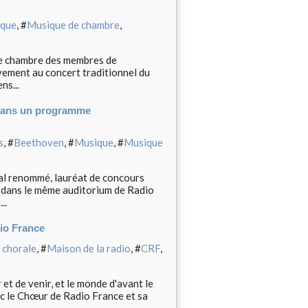
ique
, #
Musique de chambre
,
de chambre des membres de
vement au concert traditionnel du
ns...
' dans un programme
s
, #
Beethoven
, #
Musique
, #
Musique
nal renommé, lauréat de concours
 dans le même auditorium de Radio
..
dio France
 chorale
, #
Maison de la radio
, #
CRF
,
 et de venir, et le monde d'avant le
ec le Chœur de Radio France et sa