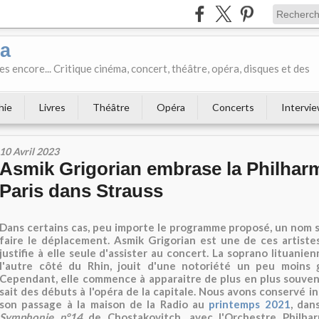
ka
es encore... Critique cinéma, concert, théâtre, opéra, disques et des
hie
Livres
Théâtre
Opéra
Concerts
Intervi
10 Avril 2023
Asmik Grigorian embrase la Philhar
Paris dans Strauss
Dans certains cas, peu importe le programme proposé, un nom sur
faire le déplacement. Asmik Grigorian est une de ces artiste
justifie à elle seule d'assister au concert. La soprano lituanie
l'autre côté du Rhin, jouit d'une notoriété un peu moins 
Cependant, elle commence à apparaitre de plus en plus souvent
sait des débuts à l'opéra de la capitale. Nous avons conservé in
son passage à la maison de la Radio au
printemps 2021
, dan
Symphonie n°14
de Chostakovitch, avec l'Orchestre Philha