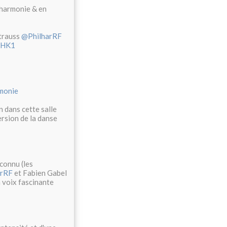
lharmonie & en
Strauss
@PhilharRF
KAHK1
monie
n dans cette salle
ersion de la danse
connu (les
arRF
et Fabien Gabel
a voix fascinante