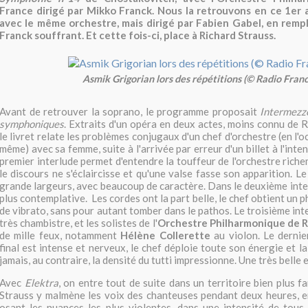
France dirigé par Mikko Franck. Nous la retrouvons en ce 1er a
avec le même orchestre, mais dirigé par Fabien Gabel, en rem
Franck souffrant. Et cette fois-ci, place à Richard Strauss.
Asmik Grigorian lors des répétitions (© Radio Franc
Avant de retrouver la soprano, le programme proposait
Intermezzo
symphoniques
. Extraits d'un opéra en deux actes, moins connu de R
le livret relate les problèmes conjugaux d'un chef d'orchestre (en l'o
même) avec sa femme, suite à l'arrivée par erreur d'un billet à l'inte
premier interlude permet d'entendre la touffeur de l'orchestre rich
le discours ne s'éclaircisse et qu'une valse fasse son apparition. Le
grande largeurs, avec beaucoup de caractère. Dans le deuxième inter
plus contemplative. Les cordes ont la part belle, le chef obtient un p
de vibrato, sans pour autant tomber dans le pathos. Le troisième inte
très chambistre, et les solistes de l'
Orchestre Philharmonique de 
de mille feux, notamment
Hélène Collerette
au violon. Le dernie
final est intense et nerveux, le chef déploie toute son énergie et 
jamais, au contraire, la densité du tutti impressionne. Une très belle 
Avec
Elektra
, on entre tout de suite dans un territoire bien plus fa
Strauss y malmène les voix des chanteuses pendant deux heures, e
osant les nuances les plus violentes, dans une intensité de tous 