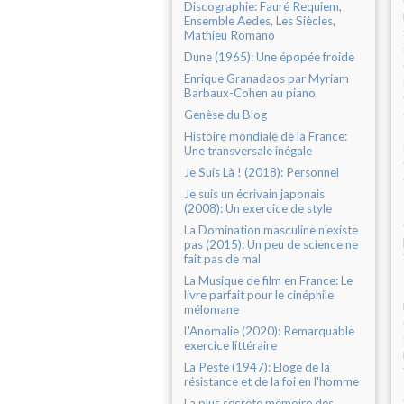
Discographie: Fauré Requiem,
Ensemble Aedes, Les Siècles,
Mathieu Romano
Dune (1965): Une épopée froide
Enrique Granadaos par Myriam
Barbaux-Cohen au piano
Genèse du Blog
Histoire mondiale de la France:
Une transversale inégale
Je Suis Là ! (2018): Personnel
Je suis un écrivain japonais
(2008): Un exercice de style
La Domination masculine n'existe
pas (2015): Un peu de science ne
fait pas de mal
La Musique de film en France: Le
livre parfait pour le cinéphile
mélomane
L'Anomalie (2020): Remarquable
exercice littéraire
La Peste (1947): Eloge de la
résistance et de la foi en l'homme
La plus secrète mémoire des