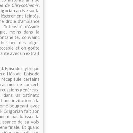
e de Chrysothemis
,
igorian
arrive sur la
 légèrement teintés,
ne drôle d'ambiance
L'intensité d'Asmik
ique, moins dans la
ontanéité, convainc
 chercher des aigus
peccable et on goûte
ante avec un extrait
rd. Episode mythique
père Hérode. Episode
récapitule certains
grammes de concert.
ercussions généreux.
e
, dans un ostinato
 une invitation à la
alomé bougeant avec
k Grigorian fait son
ument pas baisser la
uissance de sa voix
ène finale. Et quand
 siège, on se dit que