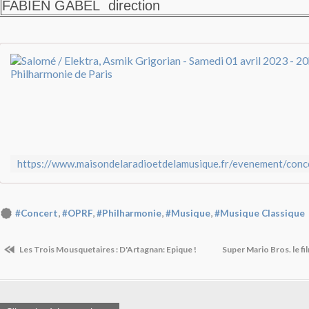
FABIEN GABEL
direction
,
,
,
,
#Concert
#OPRF
#Philharmonie
#Musique
#Musique Classique
Les Trois Mousquetaires : D'Artagnan: Epique !
Super Mario Bros. le f