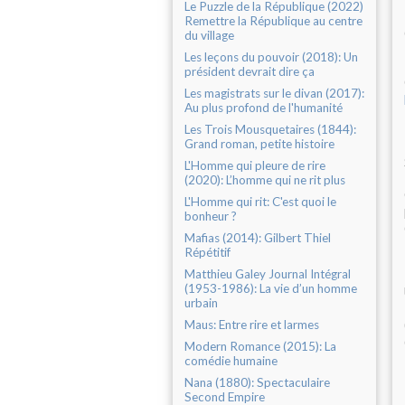
Le Puzzle de la République (2022)
Remettre la République au centre
du village
Les leçons du pouvoir (2018): Un
président devrait dire ça
Les magistrats sur le divan (2017):
Au plus profond de l'humanité
Les Trois Mousquetaires (1844):
Grand roman, petite histoire
L'Homme qui pleure de rire
(2020): L’homme qui ne rit plus
L'Homme qui rit: C'est quoi le
bonheur ?
Mafias (2014): Gilbert Thiel
Répétitif
Matthieu Galey Journal Intégral
(1953-1986): La vie d’un homme
urbain
Maus: Entre rire et larmes
Modern Romance (2015): La
comédie humaine
Nana (1880): Spectaculaire
Second Empire