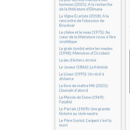
hommes (2021): A la recherche
de la littérature d'Elimane
La Vigne Écarlate (2018): A la
rencontre de l'obession de
Bruckner
Le chêne et le veau (1975): Au
cœur de la littérature russe à l'ère
soviétique
Le grain tombé entre les meules
(1998): Mémoires d'Occident
Le jeu d’échecs et moi
Le Joueur (1866): La frénésie
Le Liseur (1995): Un récit à
distance
Le livre de maître Mô (2021):
L’humain d’abord
Le Messie de Dune (1969):
Fatalité
Le Parrain (1969): Une grande
histoire au style neutre
Le Père Goriot: L'argent c'est la
mort