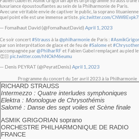
Fabien Gabel et Asmik Grigorian après un programme Strauss d'une i
luxuriance époustouflantes au sein de la Philharmonie de Paris.
Avec une véritable envie de captiver le public, la soprano lituanien
quel point elle est une immense artiste.
pic.twitter.com/CNW8Evpk7
— Fomalhaut David (@FomalhautDavid)
April 1, 2023
Ce soir concert
#Strauss
à la
@philharmonie
de Paris :
#AsmikGrigor
par son interprétation de glace et de feu de
#Salome
et
#Chrysothe
accompagnée par
@PhilharRF
et Fabien Gabel remplaçant au pied l
👏🏻
pic.twitter.com/hNOkM6eumu
— Denis PEYRAT (@PeyratDenis)
April 1, 2023
Programme du concert du 1er avril 2023 à la Philharmonie
RICHARD STRAUSS
Intermezzo : Quatre interludes symphoniques
Elektra : Monologue de Chrysothémis
Salomé : Danse des sept voiles et Scène finale
ASMIK GRIGORIAN
soprano
ORCHESTRE PHILHARMONIQUE DE RADIO
FRANCE