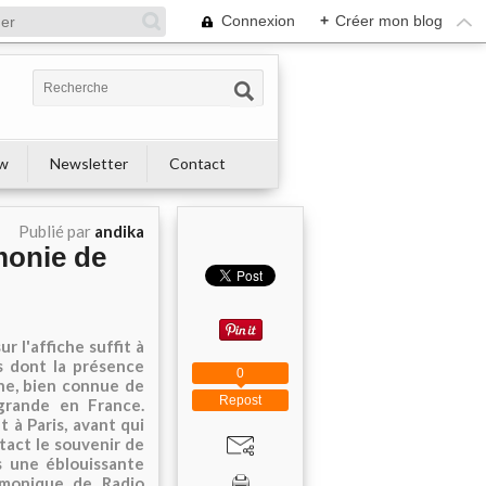
Connexion
+
Créer mon blog
ew
Newsletter
Contact
Publié par
andika
monie de
 l'affiche suffit à
s dont la présence
0
nne, bien connue de
Repost
grande en France.
 à Paris, avant qui
tact le souvenir de
s une éblouissante
rmonique de Radio