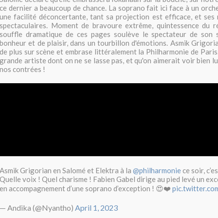
ce dernier a beaucoup de chance. La soprano fait ici face à un orc
une facilité déconcertante, tant sa projection est efficace, et ses
spectaculaires. Moment de bravoure extrême, quintessence du rép
souffle dramatique de ces pages soulève le spectateur de son si
bonheur et de plaisir, dans un tourbillon d'émotions. Asmik Grigori
de plus sur scène et embrase littéralement la Philharmonie de Paris
grande artiste dont on ne se lasse pas, et qu'on aimerait voir bien
nos contrées !
Asmik Grigorian en Salomé et Elektra à la
@philharmonie
ce soir, c’e
Quelle voix ! Quel charisme ! Fabien Gabel dirige au pied levé un exc
en accompagnement d’une soprano d’exception ! 😍❤️
pic.twitter.
— Andika (@Nyantho)
April 1, 2023