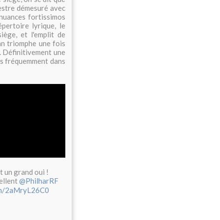
hestre démesuré avec
 nuances fortissimos
ertoire lyrique, le
ège, et l'emplit de
an triomphe une fois
. Définitivement une
 lus fréquemment dans
st un grand oui !
ellent
@PhilharRF
com/2aMryL26C0