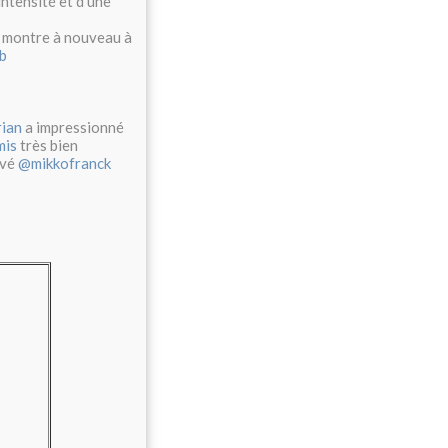
ntensité et d'une
ne montre à nouveau à
b
ian
a impressionné
mis
très bien
evé
@mikkofranck