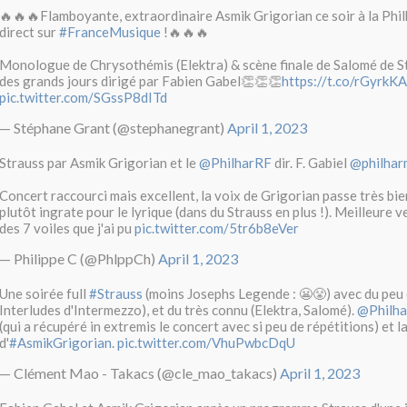
🔥🔥🔥Flamboyante, extraordinaire Asmik Grigorian ce soir à la Phi
direct sur
#FranceMusique
!🔥🔥🔥
Monologue de Chrysothémis (Elektra) & scène finale de Salomé de 
des grands jours dirigé par Fabien Gabel👏👏👏
https://t.co/rGyrk
pic.twitter.com/SGssP8dITd
— Stéphane Grant (@stephanegrant)
April 1, 2023
Strauss par Asmik Grigorian et le
@PhilharRF
dir. F. Gabiel
@philhar
Concert raccourci mais excellent, la voix de Grigorian passe très bie
plutôt ingrate pour le lyrique (dans du Strauss en plus !). Meilleure v
des 7 voiles que j'ai pu
pic.twitter.com/5tr6b8eVer
— Philippe C (@PhlppCh)
April 1, 2023
Une soirée full
#Strauss
(moins Josephs Legende : 😬😤) avec du peu 
Interludes d'Intermezzo), et du très connu (Elektra, Salomé).
@Philh
(qui a récupéré in extremis le concert avec si peu de répétitions) et l
d'
#AsmikGrigorian
.
pic.twitter.com/VhuPwbcDqU
— Clément Mao - Takacs (@cle_mao_takacs)
April 1, 2023