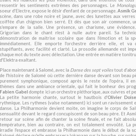
ressentir les sentiments extrêmes des personnages. Le
Monologu
soeur d'Electre, expose le désir d'enfant de ce personnage.
Asmik Gr
scène, dans une robe noire et jaune, avec des lunettes aux verres
coiffée d'un chignon bien serré. Et dès que son air commence, u
s'empare de la salle. Une présence, un charisme, une évidence. 
Grigorian dans le chant n'est à nulle autre pareil. Sa techn
démonstration de maitrise scolaire que dans l'émotion et la sp
immédiatement. Elle emporte l'orchestre derrière elle, et va
stupéfiants, avec facilité et clarté. La prosodie allemande est im
chaque mot du texte avec délectation. Une entrée en matière tonitru
d'Elektra exaltant.
Place maintenant à Salomé, avec la
Danse des sept voiles
tout d'abo
de l'histoire de Salomé où cette dernière danse devant son beau 
purement symphonique, composé après le reste de l'opéra, il en 
thèmes dans une ambiance orientale, qui fait le bonheur des pro
Fabien Gabel
dompte ici un orchestre pléthorique, aux cuivres et p
La petite harmonie chante, surtout le hautbois d'
Olivier Dois
rythmique. Les rythmes (valse notamment) ici sont un ravissement et
danse. La Philharmonie devient moite, on imagine le corps de S
sensualité devant le regard concupiscent de son beau père. Et Asmi
retour sur scène afin de chanter la scène finale, et ne fait absol
température, bien au contraire, on est totalement envoûté. La p
irradie l'espace et embrasse la Philharmonie dans le début de la sc
Salomé déclare qu'elle embrassera Iokanaan sur la bouche, sur notre