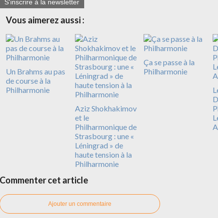
S'inscrire à la newsletter
Vous aimerez aussi :
Ça se passe à la
Un Brahms au pas
Philharmonie
de course à la
Philharmonie
L
D
Aziz Shokhakimov
P
et le
L
Philharmonique de
A
Strasbourg : une «
Léningrad » de
haute tension à la
Philharmonie
Commenter cet article
Ajouter un commentaire