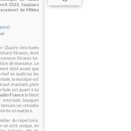
vril 2023, toujours
placement de Mikko
e)
: Quatre interludes
ichard Strauss, dont
ccurence Strauss lui-
ntion de monsieur. Le
ement doté avant que
 chef en maîtrise les
lude, la musique est
hrasé chantant, plein
rlude est quant à lui
Radio France
brillent
r interlude, bouquet
la tension ne retombe
entrée en matière.
milier du répertoire.
n un acte unique, en
les instants afin de