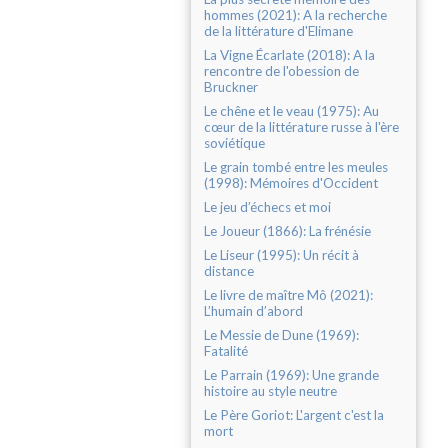
hommes (2021): A la recherche
de la littérature d'Elimane
La Vigne Écarlate (2018): A la
rencontre de l'obession de
Bruckner
Le chêne et le veau (1975): Au
cœur de la littérature russe à l'ère
soviétique
Le grain tombé entre les meules
(1998): Mémoires d'Occident
Le jeu d’échecs et moi
Le Joueur (1866): La frénésie
Le Liseur (1995): Un récit à
distance
Le livre de maître Mô (2021):
L’humain d’abord
Le Messie de Dune (1969):
Fatalité
Le Parrain (1969): Une grande
histoire au style neutre
Le Père Goriot: L'argent c'est la
mort