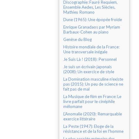
Discographie: Fauré Requiem,
Ensemble Aedes, Les Siècles,
Mathieu Romano
Dune (1965): Une épopée froide
Enrique Granadaos par Myriam
Barbaux-Cohen au piano
Genèse du Blog
Histoire mondiale de la France:
Une transversale inégale
Je Suis Là ! (2018): Personnel
Je suis un écrivain japonais
(2008): Un exercice de style
La Domination masculine n'existe
pas (2015): Un peu de science ne
fait pas de mal
La Musique de film en France: Le
livre parfait pour le cinéphile
mélomane
L'Anomalie (2020): Remarquable
exercice littéraire
La Peste (1947): Eloge de la
résistance et de la foi en l'homme
La plus secrète mémoire des