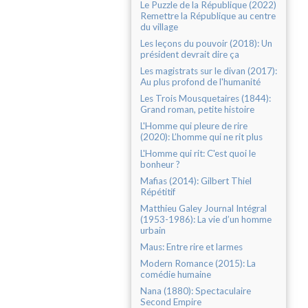
Le Puzzle de la République (2022)
Remettre la République au centre
du village
Les leçons du pouvoir (2018): Un
président devrait dire ça
Les magistrats sur le divan (2017):
Au plus profond de l'humanité
Les Trois Mousquetaires (1844):
Grand roman, petite histoire
L'Homme qui pleure de rire
(2020): L’homme qui ne rit plus
L'Homme qui rit: C'est quoi le
bonheur ?
Mafias (2014): Gilbert Thiel
Répétitif
Matthieu Galey Journal Intégral
(1953-1986): La vie d’un homme
urbain
Maus: Entre rire et larmes
Modern Romance (2015): La
comédie humaine
Nana (1880): Spectaculaire
Second Empire