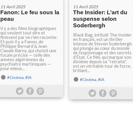
11 Avril 2025
11 Avril 2025
Fanon: Le feu sous la
The Insider: L’art du
peau
suspense selon
Soderbergh
Il y a des films biographiques
qui veulent tout dire et
Black Bag, intitulé The Insider
finissent par ne rien raconter.
en français, est un thriller
Et puis il y a Fanon, de
intense de Steven Soderbergh
Philippe Bernard & Jean-
qui plonge au cœur du monde
Claude Barny, qui choisit une
de l’espionnage et des secrets
focale précise — celle des
d’État. Ce film, qui marque son
années algériennes du
dixième depuis sa “retraite”,
psychiatre martiniquais —
est un véritable tour de force,
pour mieux...
brillant...
,
#Cinéma
#IA
,
#Cinéma
#IA