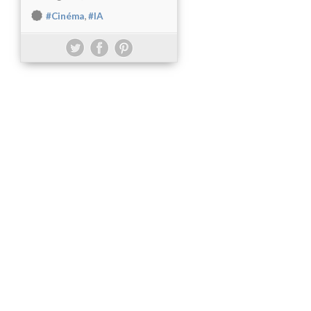
,
#Cinéma
#IA