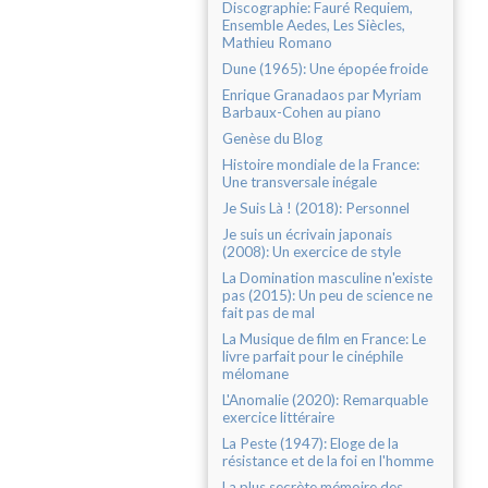
Discographie: Fauré Requiem,
Ensemble Aedes, Les Siècles,
Mathieu Romano
Dune (1965): Une épopée froide
Enrique Granadaos par Myriam
Barbaux-Cohen au piano
Genèse du Blog
Histoire mondiale de la France:
Une transversale inégale
Je Suis Là ! (2018): Personnel
Je suis un écrivain japonais
(2008): Un exercice de style
La Domination masculine n'existe
pas (2015): Un peu de science ne
fait pas de mal
La Musique de film en France: Le
livre parfait pour le cinéphile
mélomane
L'Anomalie (2020): Remarquable
exercice littéraire
La Peste (1947): Eloge de la
résistance et de la foi en l'homme
La plus secrète mémoire des