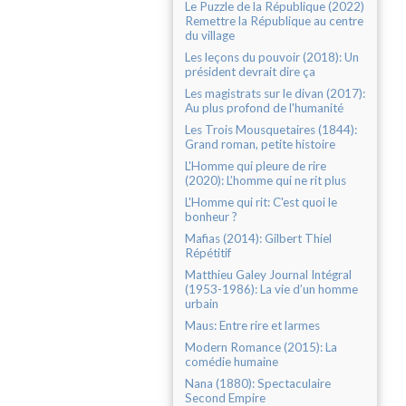
Le Puzzle de la République (2022)
Remettre la République au centre
du village
Les leçons du pouvoir (2018): Un
président devrait dire ça
Les magistrats sur le divan (2017):
Au plus profond de l'humanité
Les Trois Mousquetaires (1844):
Grand roman, petite histoire
L'Homme qui pleure de rire
(2020): L’homme qui ne rit plus
L'Homme qui rit: C'est quoi le
bonheur ?
Mafias (2014): Gilbert Thiel
Répétitif
Matthieu Galey Journal Intégral
(1953-1986): La vie d’un homme
urbain
Maus: Entre rire et larmes
Modern Romance (2015): La
comédie humaine
Nana (1880): Spectaculaire
Second Empire