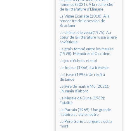
hommes (2021): A la recherche
de la littérature d'Elimane
La Vigne Écarlate (2018): A la
rencontre de l'obession de
Bruckner
Le chêne et le veau (1975): Au
cœur de la littérature russe à l'ère
soviétique
Le grain tombé entre les meules
(1998): Mémoires d'Occident
Le jeu d’échecs et moi
Le Joueur (1866): La frénésie
Le Liseur (1995): Un récit à
distance
Le livre de maître Mô (2021):
L’humain d’abord
Le Messie de Dune (1969):
Fatalité
Le Parrain (1969): Une grande
histoire au style neutre
Le Père Goriot: L'argent c'est la
mort