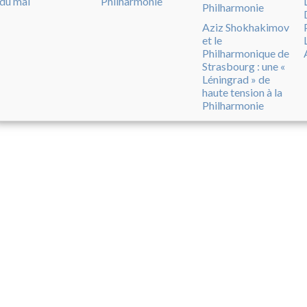
du mal
Philharmonie
Aziz Shokhakimov
et le
Philharmonique de
Strasbourg : une «
Léningrad » de
haute tension à la
Philharmonie