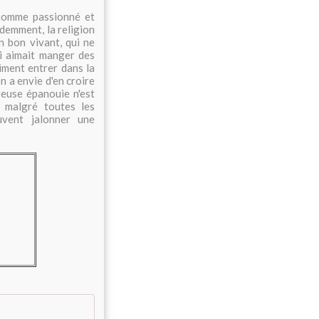
 homme passionné et
idemment, la religion
 bon vivant, qui ne
ui aimait manger des
aiment entrer dans la
n a envie d'en croire
euse épanouie n'est
, malgré toutes les
euvent jalonner une