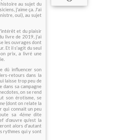
histoire au sujet du
iciens, j'aime ça. J'ai
inistre, oui), au sujet
intérêt et du plaisir
u livre de 2019, j'ai
se les ouvrages dont
. Et il s'agit du seul
son prix, a livré une
ie.
e dû influencer son
lers-retours dans la
ui laisse trop peu de
se dans sa campagne
 anecdotes, on se rend
ut son érotisme, se
me
(dont on relate la
 qui connait un peu
Toute sa
4ème
dite
ef d’œuvre qu'est la
veront alors d'autant
des rythmes qui y sont