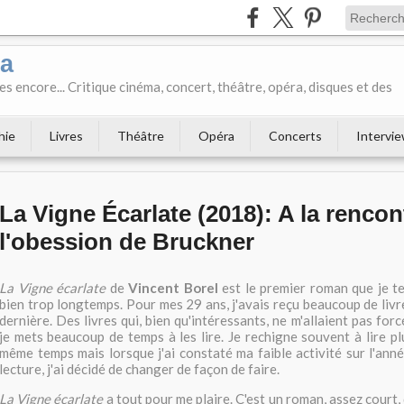
ka
es encore... Critique cinéma, concert, théâtre, opéra, disques et des
hie
Livres
Théâtre
Opéra
Concerts
Intervi
La Vigne Écarlate (2018): A la rencon
l'obession de Bruckner
La Vigne écarlate
de
Vincent Borel
est le premier roman que je te
bien trop longtemps. Pour mes 29 ans, j'avais reçu beaucoup de livr
dernière. Des livres qui, bien qu'intéressants, ne m'allaient pas fo
je mets beaucoup de temps à les lire. Je rechigne souvent à lire p
même temps mais lorsque j'ai constaté ma faible activité sur l'an
lecture, j'ai décidé de changer de façon de faire.
La Vigne écarlate
a tout pour me plaire. C'est un roman, assez court, q