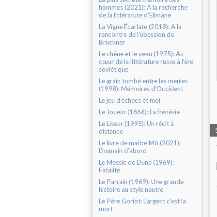
hommes (2021): A la recherche
de la littérature d'Elimane
La Vigne Écarlate (2018): A la
rencontre de l'obession de
Bruckner
Le chêne et le veau (1975): Au
cœur de la littérature russe à l'ère
soviétique
Le grain tombé entre les meules
(1998): Mémoires d'Occident
Le jeu d’échecs et moi
Le Joueur (1866): La frénésie
Le Liseur (1995): Un récit à
distance
Le livre de maître Mô (2021):
L’humain d’abord
Le Messie de Dune (1969):
Fatalité
Le Parrain (1969): Une grande
histoire au style neutre
Le Père Goriot: L'argent c'est la
mort