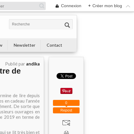
Connexion
+
Créer mon blog
ew
Newsletter
Contact
Publié par
andika
tre de
rmine de lire depuis
es en cadeau l'année
0
rcément. De sorte que
Repost
lusieurs ouvrages en
née 2019 en terme de
ui se lit très bien et