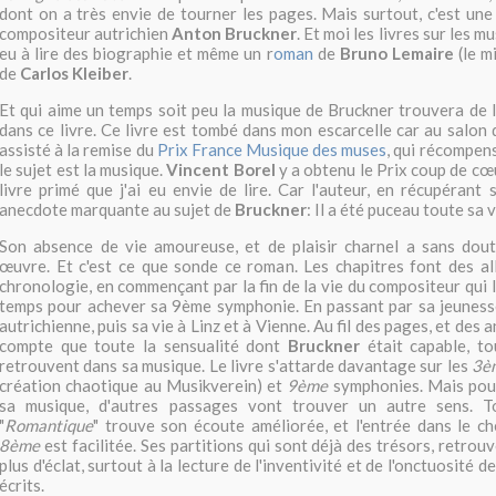
dont on a très envie de tourner les pages. Mais surtout, c'est une 
compositeur autrichien
Anton Bruckner
. Et moi les livres sur les mus
eu à lire des biographie et même un r
oman
de
Bruno Lemaire
(le m
de
Carlos Kleiber
.
Et qui aime un temps soit peu la musique de Bruckner trouvera de l'
dans ce livre. Ce livre est tombé dans mon escarcelle car au salon d
assisté à la remise du
Prix France Musique des muses
, qui récompen
le sujet est la musique.
Vincent Borel
y a obtenu le Prix coup de cœur
livre primé que j'ai eu envie de lire. Car l'auteur, en récupérant 
anecdote marquante au sujet de
Bruckner
: Il a été puceau toute sa v
Son absence de vie amoureuse, et de plaisir charnel a sans dout
œuvre. Et c'est ce que sonde ce roman. Les chapitres font des al
chronologie, en commençant par la fin de la vie du compositeur qui l
temps pour achever sa 9ème symphonie. En passant par sa jeunes
autrichienne, puis sa vie à Linz et à Vienne. Au fil des pages, et des
compte que toute la sensualité dont
Bruckner
était capable, to
retrouvent dans sa musique. Le livre s'attarde davantage sur les
3è
création chaotique au Musikverein) et
9ème
symphonies. Mais pour
sa musique, d'autres passages vont trouver un autre sens. 
"
Romantique
" trouve son écoute améliorée, et l'entrée dans le ch
8ème
est facilitée. Ses partitions qui sont déjà des trésors, retrou
plus d'éclat, surtout à la lecture de l'inventivité et de l'onctuosité 
écrits.