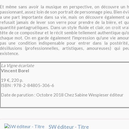
Et même sans avoir la musique en perspective, on découvre un
passionnant, assez loin de son portrait de personnage pieu. Bien év
a une part importante dans sa vie, mais on découvre également un
refusait jamais de lever son verre pour prendre de la bière, et q
quantité pantagruéliques. Dans un style fluide et clair, on croit vr
tête de ce compositeur et le récit semble tellement authentique qu'o
chaque mot. On en garde également l'impression qu'une vie amour
pas une condition indispensable pour entrer dans la postérité
désillusions (professionnelles, artistiques, amoureuses) qui p
existence.
La Vigne écarlate
Vincent Borel
19 €, 220 p.
ISBN : 978-2-84805-306-6
Date de parution : Octobre 2018 Chez Sabine Wespieser éditeur
SW éditeur - Titre