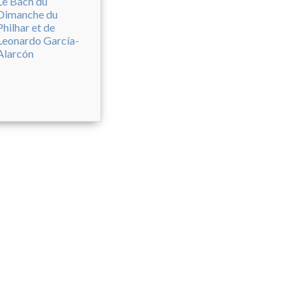
Le Bach du
Dimanche du
Philhar et de
Leonardo García-
Alarcón