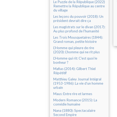
Le Puzzle de la République (2022)
Remettre la République au centre
du village
Les leçons du pouvoir (2018): Un
président devrait dire ça
Les magistrats sur le divan (2017):
Au plus profond de l'humanité
Les Trois Mousquetaires (1844):
Grand roman, petite histoire
L'Homme qui pleure de rire
(2020): L’homme qui ne rit plus
L'Homme qui rit: C'est quoi le
bonheur ?
Mafias (2014): Gilbert Thiel
Répétitif
Matthieu Galey Journal Intégral
(1953-1986): La vie d’un homme
urbain
Maus: Entre rire et larmes
Modern Romance (2015): La
comédie humaine
Nana (1880): Spectaculaire
Second Empire