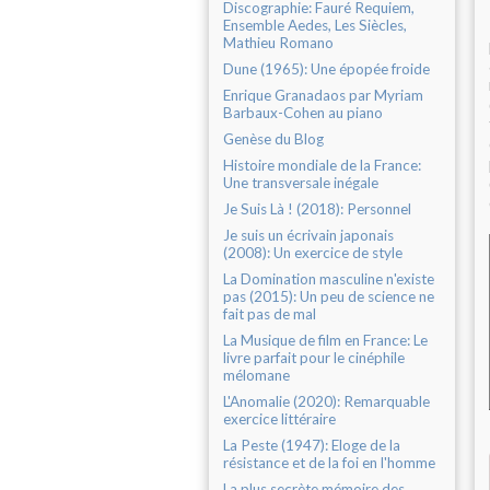
Discographie: Fauré Requiem,
Ensemble Aedes, Les Siècles,
Mathieu Romano
Dune (1965): Une épopée froide
Enrique Granadaos par Myriam
Barbaux-Cohen au piano
Genèse du Blog
Histoire mondiale de la France:
Une transversale inégale
Je Suis Là ! (2018): Personnel
Je suis un écrivain japonais
(2008): Un exercice de style
La Domination masculine n'existe
pas (2015): Un peu de science ne
fait pas de mal
La Musique de film en France: Le
livre parfait pour le cinéphile
mélomane
L'Anomalie (2020): Remarquable
exercice littéraire
La Peste (1947): Eloge de la
résistance et de la foi en l'homme
La plus secrète mémoire des