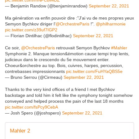
pic.twitter.com/mNPCbiI4DZ
— Benjamin Randow (@benjaminrandow)
September 22, 2021
Ma génération va enfin pouvoir dire :"J'ai vu de mes propres yeux
Semyon Bychkov diriger l'
@OrchestreParis
!".
@philharmonie
pic.twitter.com/z39uf7IGP2
— Florian Dintilhac (@flodintilhac)
September 22, 2021
Ce soir,
@OrchestreParis
retrouvait Semyon Bychkov
#Mahler
Symphonie 2. Manque tension&émotion cause tempi trop lents,
judicieux dans le crescendo du 5e mouvement entier.
Choeur&orchestre au top. Bois, cuivres, harpes, percussion,
contrebasses impressionnants
pic.twitter.com/FuHYaQBS5e
— Bruno Serrou (@Cirmeau)
September 22, 2021
Thanks to the very kind offices of a friend I met Bychkov
backstage and told him it felt like the symphony tonight somehow
conveyed and helped process the pain of the last 18 months
pic.twitter.com/fsPcy9CebA
— Josh Spero (@joshspero)
September 22, 2021
Mahler 2