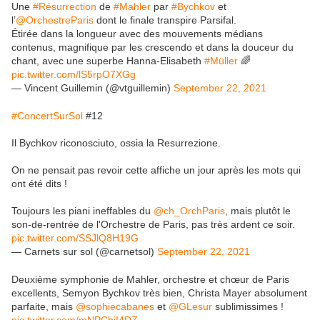
Une
#Résurrection
de
#Mahler
par
#Bychkov
et
l’
@OrchestreParis
dont le finale transpire Parsifal.
Étirée dans la longueur avec des mouvements médians
contenus, magnifique par les crescendo et dans la douceur du
chant, avec une superbe Hanna-Elisabeth
#Müller
🌈
pic.twitter.com/lS5rpO7XGg
— Vincent Guillemin (@vtguillemin)
September 22, 2021
#ConcertSurSol
#12
Il Bychkov riconosciuto, ossia la Resurrezione.
On ne pensait pas revoir cette affiche un jour après les mots qui
ont été dits !
Toujours les piani ineffables du
@ch_OrchParis
, mais plutôt le
son-de-rentrée de l'Orchestre de Paris, pas très ardent ce soir.
pic.twitter.com/SSJlQ8H19G
— Carnets sur sol (@carnetsol)
September 22, 2021
Deuxième symphonie de Mahler, orchestre et chœur de Paris
excellents, Semyon Bychkov très bien, Christa Mayer absolument
parfaite, mais
@sophiecabanes
et
@GLesur
sublimissimes !