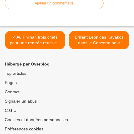
Ajouter un commentaire
< Au Philhar, trois chefs
Brillant Leonidas Kavakos
pour une rentrée réussie à
dans le Concerto pour
la Maison de la Radio
violon de Tchaikovski avec
le National sous la direction
de Cristian Măcelaru >
Hébergé par Overblog
Top articles
Pages
Contact
Signaler un abus
C.G.U.
Cookies et données personnelles
Préférences cookies