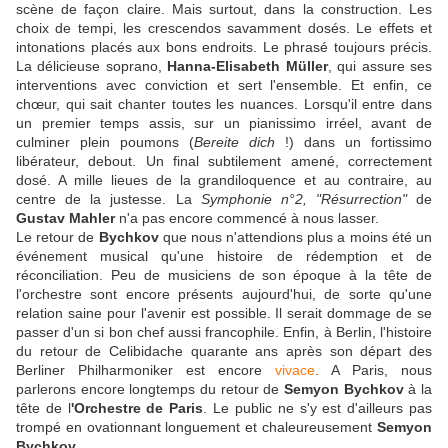
scène de façon claire. Mais surtout, dans la construction. Les
choix de tempi, les crescendos savamment dosés. Le effets et
intonations placés aux bons endroits. Le phrasé toujours précis.
La délicieuse soprano,
Hanna-Elisabeth Müller
, qui assure ses
interventions avec conviction et sert l'ensemble. Et enfin, ce
chœur, qui sait chanter toutes les nuances. Lorsqu'il entre dans
un premier temps assis, sur un pianissimo irréel, avant de
culminer plein poumons (
Bereite dich
!) dans un fortissimo
libérateur, debout. Un final subtilement amené, correctement
dosé. A mille lieues de la grandiloquence et au contraire, au
centre de la justesse. La
Symphonie n°2, "Résurrection"
de
Gustav Mahler
n'a pas encore commencé à nous lasser.
Le retour de
Bychkov
que nous n'attendions plus a moins été un
événement musical qu'une histoire de rédemption et de
réconciliation. Peu de musiciens de son époque à la tête de
l'orchestre sont encore présents aujourd'hui, de sorte qu'une
relation saine pour l'avenir est possible. Il serait dommage de se
passer d'un si bon chef aussi francophile. Enfin, à Berlin, l'histoire
du retour de Celibidache quarante ans après son départ des
Berliner Philharmoniker est encore
vivace
. A Paris, nous
parlerons encore longtemps du retour de
Semyon Bychkov
à la
tête de l
'Orchestre de Paris
. Le public ne s'y est d'ailleurs pas
trompé en ovationnant longuement et chaleureusement
Semyon
Bychkov
.