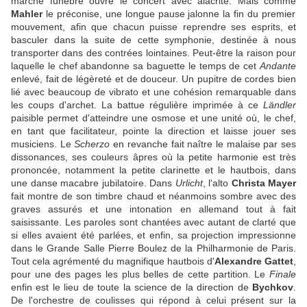
marche funèbre ouvre le concert avec alacrité. Mais comme
Mahler
le préconise, une longue pause jalonne la fin du premier
mouvement, afin que chacun puisse reprendre ses esprits, et
basculer dans la suite de cette symphonie, destinée à nous
transporter dans des contrées lointaines. Peut-être la raison pour
laquelle le chef abandonne sa baguette le temps de cet
Andante
enlevé, fait de légèreté et de douceur. Un pupitre de cordes bien
lié avec beaucoup de vibrato et une cohésion remarquable dans
les coups d'archet. La battue régulière imprimée à ce
Ländler
paisible permet d'atteindre une osmose et une unité où, le chef,
en tant que facilitateur, pointe la direction et laisse jouer ses
musiciens. Le
Scherzo
en revanche fait naître le malaise par ses
dissonances, ses couleurs âpres où la petite harmonie est très
prononcée, notamment la petite clarinette et le hautbois, dans
une danse macabre jubilatoire. Dans
Urlicht
, l'alto
Christa Mayer
fait montre de son timbre chaud et néanmoins sombre avec des
graves assurés et une intonation en allemand tout à fait
saisissante. Les paroles sont chantées avec autant de clarté que
si elles avaient été parlées, et enfin, sa projection impressionne
dans le Grande Salle Pierre Boulez de la Philharmonie de Paris.
Tout cela agrémenté du magnifique hautbois d'
Alexandre Gattet
,
pour une des pages les plus belles de cette partition. Le
Finale
enfin est le lieu de toute la science de la direction de
Bychkov
.
De l'orchestre de coulisses qui répond à celui présent sur la