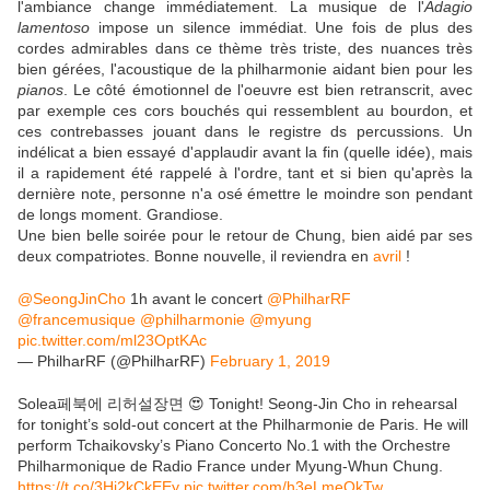
l'ambiance change immédiatement. La musique de l'
Adagio
lamentoso
impose un silence immédiat. Une fois de plus des
cordes admirables dans ce thème très triste, des nuances très
bien gérées, l'acoustique de la philharmonie aidant bien pour les
pianos
. Le côté émotionnel de l'oeuvre est bien retranscrit, avec
par exemple ces cors bouchés qui ressemblent au bourdon, et
ces contrebasses jouant dans le registre ds percussions. Un
indélicat a bien essayé d'applaudir avant la fin (quelle idée), mais
il a rapidement été rappelé à l'ordre, tant et si bien qu'après la
dernière note, personne n'a osé émettre le moindre son pendant
de longs moment. Grandiose.
Une bien belle soirée pour le retour de Chung, bien aidé par ses
deux compatriotes. Bonne nouvelle, il reviendra en
avril
!
@SeongJinCho
1h avant le concert
@PhilharRF
@francemusique
@philharmonie
@myung
pic.twitter.com/ml23OptKAc
— PhilharRF (@PhilharRF)
February 1, 2019
Solea페북에 리허설장면 😍 Tonight! Seong-Jin Cho in rehearsal
for tonight’s sold-out concert at the Philharmonie de Paris. He will
perform Tchaikovsky’s Piano Concerto No.1 with the Orchestre
Philharmonique de Radio France under Myung-Whun Chung.
https://t.co/3Hj2kCkEEy
pic.twitter.com/h3eLmeOkTw