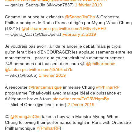
— genius_Seong-Jin (@kwon7837)
1 février 2019
Comme un prince aux claviers
@SeongJinCho
& Orchestre
Philharmonique de Radio France dirigés par Myung-Whun Chung
(1/2/19)
@philharmonie
pic.twitter.com/LM6vEfvRF0
— Opéra_Cat (@ClosOpera)
February 2, 2019
Je voudrais pas avoir l’air de relancer le débat, mais je crois
qu’on ferait bien d’ENCOURAGER les applaudissements entre les
mouvements... parce que ça couvrirait très avantageusement
748 personnes qui toussent d’un coup 😅
@philharmonie
@alaleu
pic.twitter.com/jlSAfHndYk
— Alix (@lilox85)
1 février 2019
À réécouter ⁦
@francemusique
⁩ immense Chung ⁦
@PhilharRF
programme Tchaïkovski avec mariage idéal de puissance et
d’élégance bravo à tous
pic.twitter.com/FcO3VHgmBp
— Michel Orier (@michel_orier)
2 février 2019
👏
@SeongJinCho
takes a bow with Maestro Myung-Whun
Chung following their performance tonight in Paris with Orchestre
Philharmonique
@PhilharRF
!