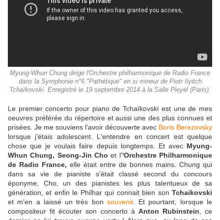
Myung-Whun Chung dirige l'Orchestre philharmonique de Radio France
dans la Symphonie n°6 "Pathétique" en si mineur de Piotr Ilyitch
Tchaïkovski. Enregistré le 19 septembre 2014 à la Salle Pleyel (Paris).
Le premier concerto pour piano de Tchaïkovski est une de mes
oeuvres préférée du répertoire et aussi une des plus connues et
prisées. Je me souviens l'avoir découverte avec
Boris Berezovsky
lorsque j'étais adolescent. L'entendre en concert est quelque
chose que je voulais faire depuis longtemps. Et avec
Myung-
Whun Chung, Seong-Jin Cho
et l'
'Orchestre Philharmonique
de Radio France,
elle était entre de bonnes mains. Chung qui
dans sa vie de pianiste s'était classé second du concours
éponyme, Cho, un des pianistes les plus talentueux de sa
génération, et enfin le Philhar qui connait bien son
Tchaikovski
et m'en a laissé un très bon
souvenir
. Et pourtant, lorsque le
compositeur fit écouter son concerto à
Anton Rubinstein
, ce