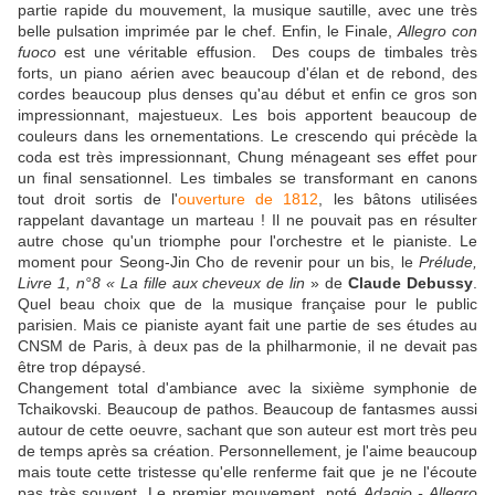
partie rapide du mouvement, la musique sautille, avec une très
belle pulsation imprimée par le chef. Enfin, le Finale,
Allegro con
fuoco
est une véritable effusion. Des coups de timbales très
forts, un piano aérien avec beaucoup d'élan et de rebond, des
cordes beaucoup plus denses qu'au début et enfin ce gros son
impressionnant, majestueux. Les bois apportent beaucoup de
couleurs dans les ornementations. Le crescendo qui précède la
coda est très impressionnant, Chung ménageant ses effet pour
un final sensationnel. Les timbales se transformant en canons
tout droit sortis de l'
ouverture de 1812
, les bâtons utilisées
rappelant davantage un marteau ! Il ne pouvait pas en résulter
autre chose qu'un triomphe pour l'orchestre et le pianiste. Le
moment pour Seong-Jin Cho de revenir pour un bis, le
Prélude,
Livre 1, n°8 « La fille aux cheveux de lin
» de
Claude Debussy
.
Quel beau choix que de la musique française pour le public
parisien. Mais ce pianiste ayant fait une partie de ses études au
CNSM de Paris, à deux pas de la philharmonie, il ne devait pas
être trop dépaysé.
Changement total d'ambiance avec la sixième symphonie de
Tchaikovski. Beaucoup de pathos. Beaucoup de fantasmes aussi
autour de cette oeuvre, sachant que son auteur est mort très peu
de temps après sa création. Personnellement, je l'aime beaucoup
mais toute cette tristesse qu'elle renferme fait que je ne l'écoute
pas très souvent. Le premier mouvement, noté
Adagio - Allegro