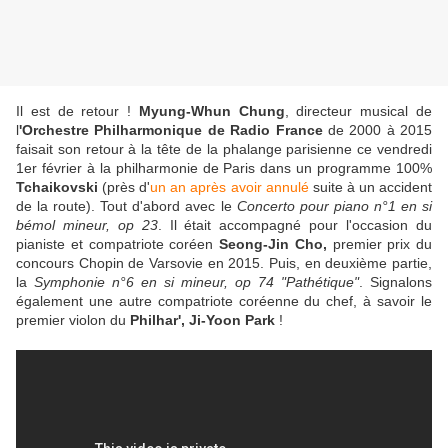
Il est de retour !
Myung-Whun Chung
, directeur musical de
l
'Orchestre Philharmonique de Radio France
de 2000 à 2015
faisait son retour à la tête de la phalange parisienne ce vendredi
1er février à la philharmonie de Paris dans un programme 100%
Tchaikovski
(près d'
un an après avoir annulé
suite à un accident
de la route). Tout d'abord avec le
Concerto pour piano n°1 en si
bémol mineur, op 23
. Il était accompagné pour l'occasion du
pianiste et compatriote coréen
Seong-Jin Cho,
premier prix du
concours Chopin de Varsovie en 2015. Puis, en deuxième partie,
la
Symphonie n°6 en si mineur, op 74 "Pathétique"
. Signalons
également une autre compatriote coréenne du chef, à savoir le
premier violon du
Philhar', Ji-Yoon Park
!