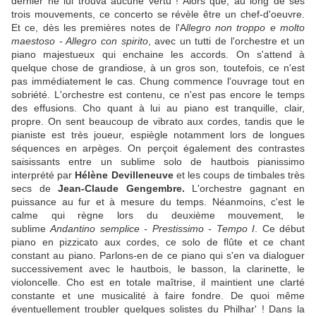
dernier ne lui trouva aucune vertu ! Alors que, au long de ses
trois mouvements, ce concerto se révèle être un chef-d'oeuvre.
Et ce, dès les premières notes de l'A
llegro non troppo e molto
maestoso - Allegro con spirito
, avec un tutti de l'orchestre et un
piano majestueux qui enchaine les accords. On s'attend à
quelque chose de grandiose, à un gros son, toutefois, ce n'est
pas immédiatement le cas. Chung commence l'ouvrage tout en
sobriété. L'orchestre est contenu, ce n'est pas encore le temps
des effusions. Cho quant à lui au piano est tranquille, clair,
propre. On sent beaucoup de vibrato aux cordes, tandis que le
pianiste est très joueur, espiègle notamment lors de longues
séquences en arpèges. On perçoit également des contrastes
saisissants entre un sublime solo de hautbois pianissimo
interprété par
Hélène Devilleneuve
et les coups de timbales très
secs de
Jean-Claude Gengembre.
L'orchestre gagnant en
puissance au fur et à mesure du temps. Néanmoins, c'est le
calme qui règne lors du deuxième mouvement, le
sublime
Andantino semplice - Prestissimo - Tempo I
. Ce début
piano en pizzicato aux cordes, ce solo de flûte et ce chant
constant au piano. Parlons-en de ce piano qui s'en va dialoguer
successivement avec le hautbois, le basson, la clarinette, le
violoncelle. Cho est en totale maîtrise, il maintient une clarté
constante et une musicalité à faire fondre. De quoi même
éventuellement troubler quelques solistes du Philhar' ! Dans la