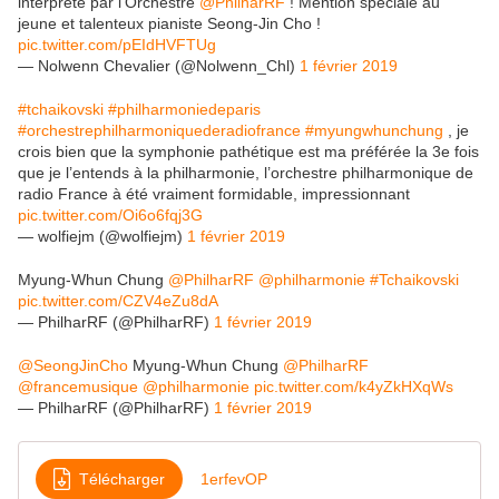
interprété par l'Orchestre
@PhilharRF
! Mention spéciale au
jeune et talenteux pianiste Seong-Jin Cho !
pic.twitter.com/pEIdHVFTUg
— Nolwenn Chevalier (@Nolwenn_Chl)
1 février 2019
#tchaikovski
#philharmoniedeparis
#orchestrephilharmoniquederadiofrance
#myungwhunchung
, je
crois bien que la symphonie pathétique est ma préférée la 3e fois
que je l’entends à la philharmonie, l’orchestre philharmonique de
radio France à été vraiment formidable, impressionnant
pic.twitter.com/Oi6o6fqj3G
— wolfiejm (@wolfiejm)
1 février 2019
Myung-Whun Chung
@PhilharRF
@philharmonie
#Tchaikovski
pic.twitter.com/CZV4eZu8dA
— PhilharRF (@PhilharRF)
1 février 2019
@SeongJinCho
Myung-Whun Chung
@PhilharRF
@francemusique
@philharmonie
pic.twitter.com/k4yZkHXqWs
— PhilharRF (@PhilharRF)
1 février 2019
Télécharger
1erfevOP