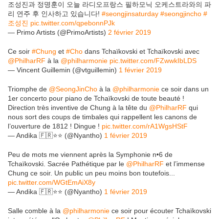
조성진과 정명훈이 오늘 라디오프랑스 필하모닉 오케스트라와의 파
리 연주 후 인사하고 있습니다!
#seongjinsaturday
#seongjincho
#
조성진
pic.twitter.com/qpebonnPJk
— Primo Artists (@PrimoArtists)
2 février 2019
Ce soir
#Chung
et
#Cho
dans Tchaïkovski et Tchaïkovski avec
@PhilharRF
à la
@philharmonie
pic.twitter.com/FZwwkIbLDS
— Vincent Guillemin (@vtguillemin)
1 février 2019
Triomphe de
@SeongJinCho
à la
@philharmonie
ce soir dans un
1er concerto pour piano de Tchaïkovski de toute beauté !
Direction très inventive de Chung à la tête du
@PhilharRF
qui
nous sort des coups de timbales qui rappellent les canons de
l’ouverture de 1812 ! Dingue !
pic.twitter.com/rA1WgsHStF
— Andika 🇫🇷⭐️⭐️ (@Nyantho)
1 février 2019
Peu de mots me viennent après la Symphonie n•6 de
Tchaïkovski. Sacrée Pathétique par le
@PhilharRF
et l’immense
Chung ce soir. Un public un peu moins bon toutefois...
pic.twitter.com/WGtEmAiX8y
— Andika 🇫🇷⭐️⭐️ (@Nyantho)
1 février 2019
Salle comble à la
@philharmonie
ce soir pour écouter Tchaïkovski