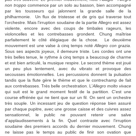
non troppo
commence par un solo au basson, bien accompagné
par les tousseurs qui jalonnent la grande salle de la
philharmonie. Un flux de tristesse et de gris qui traverse tout
l'orchestre. Mais l'irruption soudaine de la partie Allegro est assez
violente, encore avec des coups de timbales rageurs, les
violoncelles et les contrebasses grondent. Chung maîtrise
parfaitement le côté élégiaque de la chose. Le deuxième
mouvement est une valse à cinq temps noté
Allegro con grazia
.
Sous ses aspects joyeux, il demeure triste. Les cordes ont une
très belles tenue, le rythme à cinq temps a beaucoup de charme
et est bien articulé, la musique respire. Le second thème est joué
un peu plus lentement, avec du vibrato et provoque des
secousses émotionnelles. Les percussions donnent la pulsation
tandis que la flute gère le thème et que le contrechamp de fait
aux contrebasses. Très belle orchestration. L'
Allegro molto vivace
qui suit est le grand moment festif de la partition. C'est une
course effrénée qui ne tient que sur un fil. On sent un orchestre
très souple. Un incessant jeu de question réponse bien assuré
par chaque pupitre, avec une grosse caisse et des cuivres assez
sensationnel, le public ne pouvant retenir une salve
d'applaudissements à la fin. Quel contraste avec l'irruption
soudaine des premiers accords du dernier mouvement. Chung
ne laisse pas le temps au public de finir son ovation que