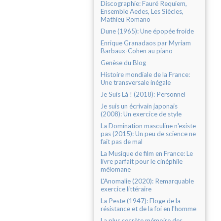
Discographie: Fauré Requiem,
Ensemble Aedes, Les Siècles,
Mathieu Romano
Dune (1965): Une épopée froide
Enrique Granadaos par Myriam
Barbaux-Cohen au piano
Genèse du Blog
Histoire mondiale de la France:
Une transversale inégale
Je Suis Là ! (2018): Personnel
Je suis un écrivain japonais
(2008): Un exercice de style
La Domination masculine n'existe
pas (2015): Un peu de science ne
fait pas de mal
La Musique de film en France: Le
livre parfait pour le cinéphile
mélomane
L'Anomalie (2020): Remarquable
exercice littéraire
La Peste (1947): Eloge de la
résistance et de la foi en l'homme
La plus secrète mémoire des