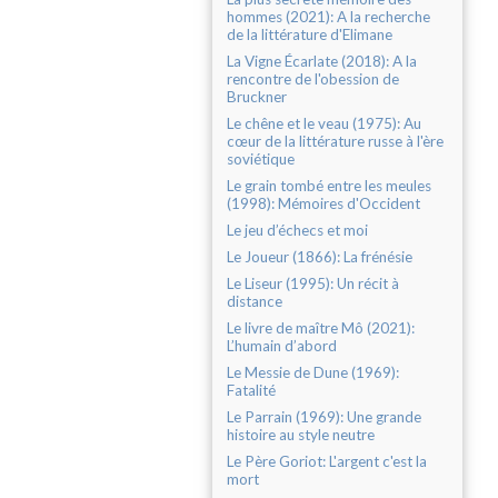
hommes (2021): A la recherche
de la littérature d'Elimane
La Vigne Écarlate (2018): A la
rencontre de l'obession de
Bruckner
Le chêne et le veau (1975): Au
cœur de la littérature russe à l'ère
soviétique
Le grain tombé entre les meules
(1998): Mémoires d'Occident
Le jeu d’échecs et moi
Le Joueur (1866): La frénésie
Le Liseur (1995): Un récit à
distance
Le livre de maître Mô (2021):
L’humain d’abord
Le Messie de Dune (1969):
Fatalité
Le Parrain (1969): Une grande
histoire au style neutre
Le Père Goriot: L'argent c'est la
mort