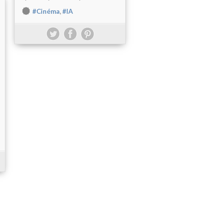
,
#Cinéma
#IA