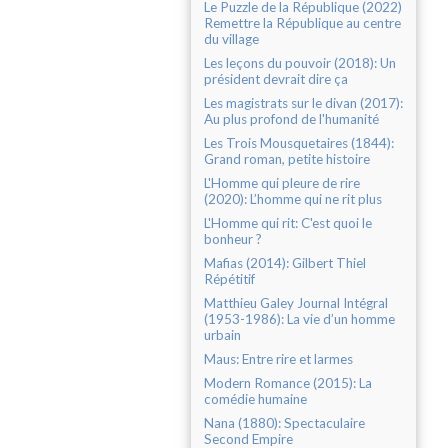
Le Puzzle de la République (2022)
Remettre la République au centre
du village
Les leçons du pouvoir (2018): Un
président devrait dire ça
Les magistrats sur le divan (2017):
Au plus profond de l'humanité
Les Trois Mousquetaires (1844):
Grand roman, petite histoire
L'Homme qui pleure de rire
(2020): L’homme qui ne rit plus
L'Homme qui rit: C'est quoi le
bonheur ?
Mafias (2014): Gilbert Thiel
Répétitif
Matthieu Galey Journal Intégral
(1953-1986): La vie d’un homme
urbain
Maus: Entre rire et larmes
Modern Romance (2015): La
comédie humaine
Nana (1880): Spectaculaire
Second Empire