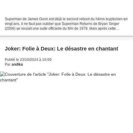
Superman de James Gunn est déjà le second reboot du héros kryptonien en
vingt ans. Il ne faut pas oublier que Superman Returns de Bryan Singer
(2006) se voulait une suite officielle du film de 1978. Mais après cette
tentative nostalgique peu concluante,...
Joker: Folie à Deux: Le désastre en chantant
Publié le 23/10/2024 à 10:00
Par
andika