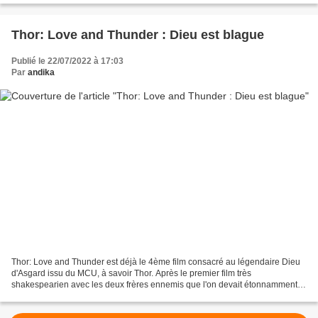
Thor: Love and Thunder : Dieu est blague
Publié le 22/07/2022 à 17:03
Par
andika
Thor: Love and Thunder est déjà le 4ème film consacré au légendaire Dieu
d'Asgard issu du MCU, à savoir Thor. Après le premier film très
shakespearien avec les deux frères ennemis que l'on devait étonnamment
au réalisateur britannique Kenneth Branagh,...