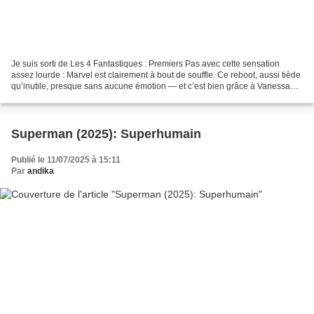
Je suis sorti de Les 4 Fantastiques : Premiers Pas avec cette sensation
assez lourde : Marvel est clairement à bout de souffle. Ce reboot, aussi tiède
qu’inutile, presque sans aucune émotion — et c’est bien grâce à Vanessa
Kirby, excellente actrice, qu’on...
Superman (2025): Superhumain
Publié le 11/07/2025 à 15:11
Par
andika