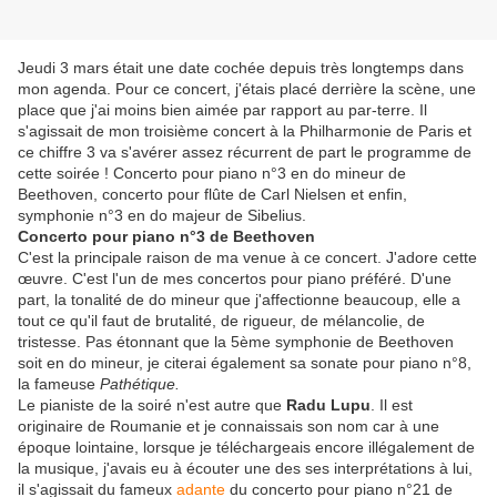
Jeudi 3 mars était une date cochée depuis très longtemps dans
mon agenda. Pour ce concert, j'étais placé derrière la scène, une
place que j'ai moins bien aimée par rapport au par-terre. Il
s'agissait de mon troisième concert à la Philharmonie de Paris et
ce chiffre 3 va s'avérer assez récurrent de part le programme de
cette soirée ! Concerto pour piano n°3 en do mineur de
Beethoven, concerto pour flûte de Carl Nielsen et enfin,
symphonie n°3 en do majeur de Sibelius.
Concerto pour piano n°3 de Beethoven
C'est la principale raison de ma venue à ce concert. J'adore cette
œuvre. C'est l'un de mes concertos pour piano préféré. D'une
part, la tonalité de do mineur que j'affectionne beaucoup, elle a
tout ce qu'il faut de brutalité, de rigueur, de mélancolie, de
tristesse. Pas étonnant que la 5ème symphonie de Beethoven
soit en do mineur, je citerai également sa sonate pour piano n°8,
la fameuse
Pathétique.
Le pianiste de la soiré n'est autre que
Radu Lupu
. Il est
originaire de Roumanie et je connaissais son nom car à une
époque lointaine, lorsque je téléchargeais encore illégalement de
la musique, j'avais eu à écouter une des ses interprétations à lui,
il s'agissait du fameux
adante
du concerto pour piano n°21 de