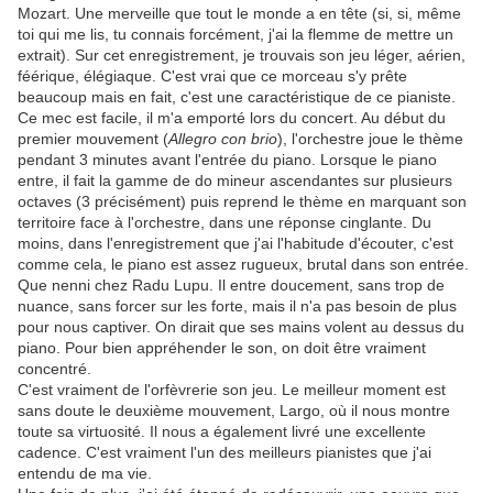
Mozart. Une merveille que tout le monde a en tête (si, si, même
toi qui me lis, tu connais forcément, j'ai la flemme de mettre un
extrait). Sur cet enregistrement, je trouvais son jeu léger, aérien,
féérique, élégiaque. C'est vrai que ce morceau s'y prête
beaucoup mais en fait, c'est une caractéristique de ce pianiste.
Ce mec est facile, il m'a emporté lors du concert. Au début du
premier mouvement (
Allegro con brio
), l'orchestre joue le thème
pendant 3 minutes avant l'entrée du piano. Lorsque le piano
entre, il fait la gamme de do mineur ascendantes sur plusieurs
octaves (3 précisément) puis reprend le thème en marquant son
territoire face à l'orchestre, dans une réponse cinglante. Du
moins, dans l'enregistrement que j'ai l'habitude d'écouter, c'est
comme cela, le piano est assez rugueux, brutal dans son entrée.
Que nenni chez Radu Lupu. Il entre doucement, sans trop de
nuance, sans forcer sur les forte, mais il n'a pas besoin de plus
pour nous captiver. On dirait que ses mains volent au dessus du
piano. Pour bien appréhender le son, on doit être vraiment
concentré.
C'est vraiment de l'orfèvrerie son jeu. Le meilleur moment est
sans doute le deuxième mouvement, Largo, où il nous montre
toute sa virtuosité. Il nous a également livré une excellente
cadence. C'est vraiment l'un des meilleurs pianistes que j'ai
entendu de ma vie.