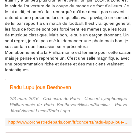
était il y a un peu plus d'un an et demi, un juin 2014, à Londres,
le soir de l'ouverture de la coupe du monde de foot d'ailleurs. Je
le lui ai dit, et on m'a fait remarqué qu'il ne devait pas souvent
entendre une personne lui dire qu'elle avait privilégié un concert
de lui par rapport à un match de football. Il est vrai qu'en général,
les fous de foot ne sont pas forcément les mêmes que les fous
de musique classique. Mais bon, je suis un garçon étonnant. Un
seul regret, je n'ai pas osé lui demander une photo mais bon, je
suis certain que l'occasion se représentera.
Mon abonnement à la Philharmonie est terminé pour cette saison
mais je pense en reprendre un. C'est une salle magnifique, avec
une programmation riche et dense et des musiciens vraiment
fantastiques.
Radu Lupu joue Beethoven
2/3 mars 2016 - Orchestre de Paris - Concert symphonique
Philharmonie de Paris. Beethoven/Nielsen/Sibelius - Paavo
Järvi/Vincent Lucas/Radu Lupu
http://www.orchestredeparis.com/fr/concerts/radu-lupu-joue-beethoven_2822.html