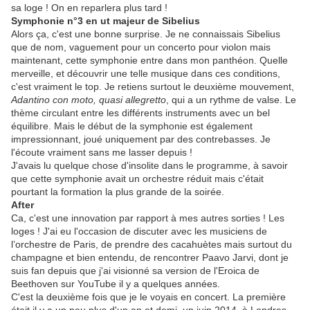
sa loge ! On en reparlera plus tard !
Symphonie n°3 en ut majeur de Sibelius
Alors ça, c'est une bonne surprise. Je ne connaissais Sibelius
que de nom, vaguement pour un concerto pour violon mais
maintenant, cette symphonie entre dans mon panthéon. Quelle
merveille, et découvrir une telle musique dans ces conditions,
c'est vraiment le top. Je retiens surtout le deuxième mouvement,
Adantino con moto, quasi allegretto
, qui a un rythme de valse. Le
thème circulant entre les différents instruments avec un bel
équilibre. Mais le début de la symphonie est également
impressionnant, joué uniquement par des contrebasses. Je
l'écoute vraiment sans me lasser depuis !
J'avais lu quelque chose d'insolite dans le programme, à savoir
que cette symphonie avait un orchestre réduit mais c'était
pourtant la formation la plus grande de la soirée.
After
Ca, c'est une innovation par rapport à mes autres sorties ! Les
loges ! J'ai eu l'occasion de discuter avec les musiciens de
l’orchestre de Paris, de prendre des cacahuètes mais surtout du
champagne et bien entendu, de rencontrer Paavo Jarvi, dont je
suis fan depuis que j'ai visionné sa version de l'Eroica de
Beethoven sur YouTube il y a quelques années.
C'est la deuxième fois que je le voyais en concert. La première