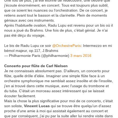
Une fois de plus, j'ai été étonné de redécouvrir, une oeuvre que
j'écoute énormément, en concert. Tous est toujours plus subtil,
que ce soient les nuances ou l'orchestration. De ce concert, je
retiens avant tout le basson et la clarinette. Plein de moments
géniaux avec ces instruments.
Après l'habituelle ovation, Radu Lupu est revenu pour un bis où il
nous a joué du Brahms. Une fois de plus, c'était génial. Je n'ai
pas été déçu du voyage.
Le bis de Radu Lupu ce soir
@OrchestreParis
: Intermezzo en mi
bémol majeur, op.117, J.Brahms
— Philharmonie Paris (@philharmonie)
3 mars 2016
Concerto pour flûte de Carl Nielsen
Je ne connaissais absolument pas. D'ailleurs, un concerto pour
flûte, quelle drôle d'idée. Imaginer une simple flûte face à un
orchestre symphonique me semblait assez insolite et de l'insolite,
j'en ai trouvé dans cette musique, avec l'usage du trombone et
du tuba. C'était un morceau assez intéressant qui se laissait
écouter facilement.
Mais la chose la plus significative pour moi de ce concerto, c'était
son soliste,
Vincent Lucas
qui se trouve être quelqu'un d'assez
proche d'une amie à moi qui assistait également au concert et
que par conséquent, j'ai pu par la suite aller lui rendre visite dans