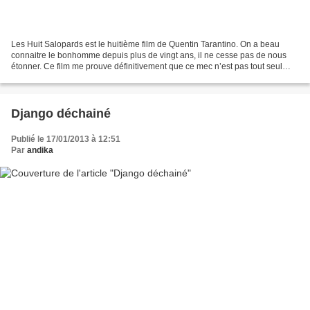
Les Huit Salopards est le huitième film de Quentin Tarantino. On a beau
connaitre le bonhomme depuis plus de vingt ans, il ne cesse pas de nous
étonner. Ce film me prouve définitivement que ce mec n’est pas tout seul
dans sa tête, mais c’est jouissif....
Django déchainé
Publié le 17/01/2013 à 12:51
Par
andika