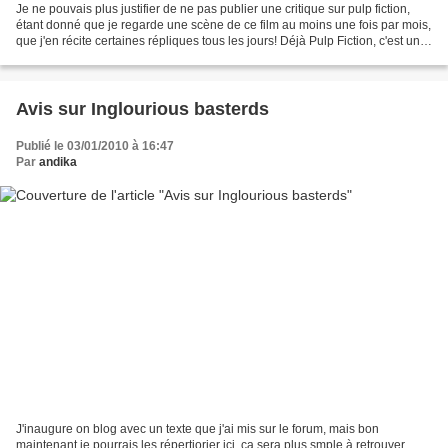
Je ne pouvais plus justifier de ne pas publier une critique sur pulp fiction,
étant donné que je regarde une scène de ce film au moins une fois par mois,
que j'en récite certaines répliques tous les jours! Déjà Pulp Fiction, c'est un
scénario des plus...
Avis sur Inglourious basterds
Publié le 03/01/2010 à 16:47
Par
andika
J'inaugure on blog avec un texte que j'ai mis sur le forum, mais bon
maintenant je pourrais les répertiorier ici, ça sera plus smple à retrouver