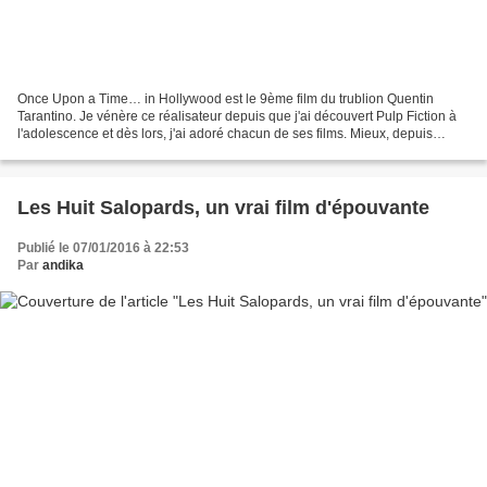
Once Upon a Time… in Hollywood est le 9ème film du trublion Quentin
Tarantino. Je vénère ce réalisateur depuis que j'ai découvert Pulp Fiction à
l'adolescence et dès lors, j'ai adoré chacun de ses films. Mieux, depuis
Inglourious Basterds en 2009, je...
Les Huit Salopards, un vrai film d'épouvante
Publié le 07/01/2016 à 22:53
Par
andika