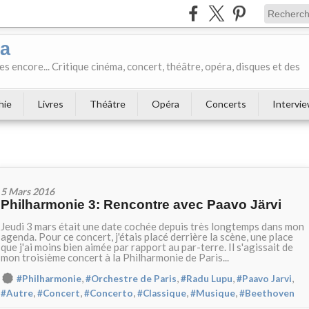
ka
es encore... Critique cinéma, concert, théâtre, opéra, disques et des
hie
Livres
Théâtre
Opéra
Concerts
Intervi
5 Mars 2016
Philharmonie 3: Rencontre avec Paavo Järvi
Jeudi 3 mars était une date cochée depuis très longtemps dans mon
agenda. Pour ce concert, j'étais placé derrière la scène, une place
que j'ai moins bien aimée par rapport au par-terre. Il s'agissait de
mon troisième concert à la Philharmonie de Paris...
,
,
,
,
#Philharmonie
#Orchestre de Paris
#Radu Lupu
#Paavo Jarvi
,
,
,
,
,
#Autre
#Concert
#Concerto
#Classique
#Musique
#Beethoven