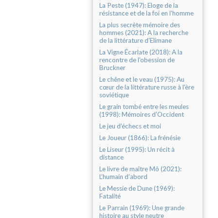
La Peste (1947): Eloge de la
résistance et de la foi en l'homme
La plus secrète mémoire des
hommes (2021): A la recherche
de la littérature d'Elimane
La Vigne Écarlate (2018): A la
rencontre de l'obession de
Bruckner
Le chêne et le veau (1975): Au
cœur de la littérature russe à l'ère
soviétique
Le grain tombé entre les meules
(1998): Mémoires d'Occident
Le jeu d’échecs et moi
Le Joueur (1866): La frénésie
Le Liseur (1995): Un récit à
distance
Le livre de maître Mô (2021):
L’humain d’abord
Le Messie de Dune (1969):
Fatalité
Le Parrain (1969): Une grande
histoire au style neutre