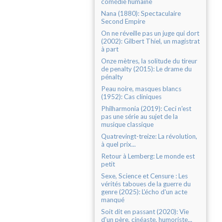
comédie humaine
Nana (1880): Spectaculaire
Second Empire
On ne réveille pas un juge qui dort
(2002): Gilbert Thiel, un magistrat
à part
Onze mètres, la solitude du tireur
de penalty (2015): Le drame du
pénalty
Peau noire, masques blancs
(1952): Cas cliniques
Philharmonia (2019): Ceci n'est
pas une série au sujet de la
musique classique
Quatrevingt-treize: La révolution,
à quel prix...
Retour à Lemberg: Le monde est
petit
Sexe, Science et Censure : Les
vérités taboues de la guerre du
genre (2025): L'écho d'un acte
manqué
Soit dit en passant (2020): Vie
d'un père, cinéaste, humoriste...