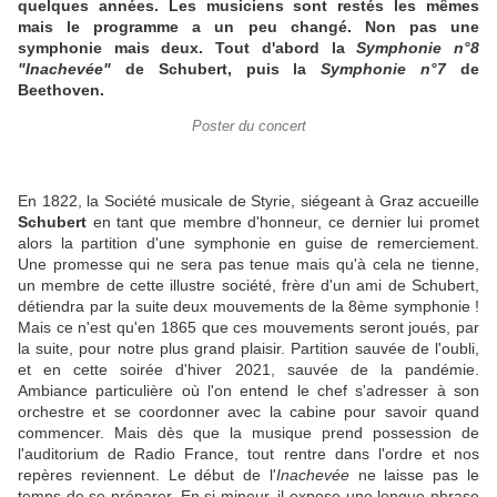
quelques années. Les musiciens sont restés les mêmes
mais le programme a un peu changé. Non pas une
symphonie mais deux. Tout d'abord la
Symphonie n°8
"Inachevée"
de Schubert, puis la
Symphonie n°7
de
Beethoven.
Poster du concert
En 1822, la Société musicale de Styrie, siégeant à Graz accueille
Schubert
en tant que membre d'honneur, ce dernier lui promet
alors la partition d'une symphonie en guise de remerciement.
Une promesse qui ne sera pas tenue mais qu'à cela ne tienne,
un membre de cette illustre société, frère d'un ami de Schubert,
détiendra par la suite deux mouvements de la 8ème symphonie !
Mais ce n'est qu'en 1865 que ces mouvements seront joués, par
la suite, pour notre plus grand plaisir. Partition sauvée de l'oubli,
et en cette soirée d'hiver 2021, sauvée de la pandémie.
Ambiance particulière où l'on entend le chef s'adresser à son
orchestre et se coordonner avec la cabine pour savoir quand
commencer. Mais dès que la musique prend possession de
l'auditorium de Radio France, tout rentre dans l'ordre et nos
repères reviennent. Le début de l'
Inachevée
ne laisse pas le
temps de se préparer. En si mineur, il expose une longue phrase