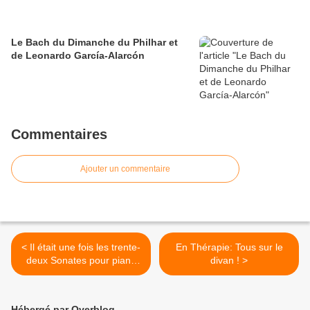
Le Bach du Dimanche du Philhar et
de Leonardo García-Alarcón
Commentaires
Ajouter un commentaire
< Il était une fois les trente-
En Thérapie: Tous sur le
deux Sonates pour piano
divan ! >
de Beethoven à Radio
France
Hébergé par Overblog