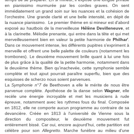
en pianissimo murmurée par les cordes graves. On sent
immédiatement un grand soin sur les nuances et la cohésion de
l'orchestre. Une grande clarté et une belle intensité, en dépit de
la nuance pianissimo. Le premier thème en si mineur est d'abord
exposé au hautbois de la merveilleuse
Hélène Devilleneuve
, et
à la clarinette. Mélodie prenante, qui entre dans la tête et qui met
merveilleusement bien en valeur la petite harmonie de
Philhar'
.
Dans ce mouvement intense, les différents pupitres s'expriment à
merveille et offrent une belle palette de couleurs (notamment les
trombones). Le deuxième mouvement brille quant à lui une fois
de plus grâce à la qualité de la petite harmonie, notamment dans
le deuxième thème. Bien qu'inachevée, cette symphonie semble
complète et tout ajout pourrait paraître superflu, bien que des
esquisses de scherzo nous soient parvenues.
La
Symphonie n°7
de Beethoven a elle le mérite de nous être
parvenue complète. Apothéose de la danse selon
Wagner
, elle
recèle une énergie incroyable et met les musiciens à rude
épreuve, notamment avec les rythmes fous du final. Composée
en 1812, elle ne comporte aucun programme au contraire de sa
devancière. Créée en 1813 à l'université de Vienne sous la
direction du compositeur, le deuxième mouvement fut
entièrement bissé. Car oui, encore aujourd'hui, cette partition est
célèbre pour son
Allegretto
. Marche funèbre au milieu d'une