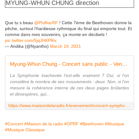
MYUNG-WHUN CHUNG
direction
Que tu s beau
@PhilharRF
! Cette 7ème de Beethoven donne la
pêche, surtout l’hardiesse rythmique du final qui emporte tout. Et
comme dans mes souvenirs, ça monte en décibels !
pic.twitter.com/5jqJHKPl6x
— Andika (@Nyantho)
March 19, 2021
Myung-Whun Chung - Concert sans public - Vendredi 19 mars 2021 - 20h00 Maison de la radio - Auditorium
La Symphonie inachevée l'est-elle vraiment ? Oui, si l'on
considère le nombre de ses mouvements : deux. Non, si l'on
mesure la cohérence interne de ces deux pages brûlantes
et désespéres, qui...
https://www.maisondelaradio.fr/evenement/concert-symphonique/mahler-ndeg9-myung-whun-chung
#Concert
#Maison de la radio
#OPRF
#Beethoven
#Musique
#Musique Classique