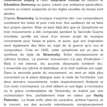
Célemence Dupuy
à l'alto,
Stéphane Coutaz
au basson et
Géraldine Dutroncy
au piano créent une ambiance particulière,
comme un instant suspendu où les règles usuelles du temps sont
abolies.
D'après
Stravinsky
, la musique n'exprime rien. Les compositeurs
combinent les notes et puis c'est tout. Aux auditeurs de se faire
leur propre opinion. Mais on peut déjà dire que sa
Symphonie en
trois mouvements
a été composée pendant la Seconde Guerre
mondiale, qu'elle est issue d'un ancien projet de musique
concertante pour harpe et piano, et aussi, que son inspiration
vient également des films au sujet de la guerre qu'a vus le
compositeur. Crée en 1945, cette symphonie est un peu la
synthèse du style de
Stravinsky
. Entre néoclassicisme et
rythmes brutaux. Le premier mouvement n'a pas d'indication !
Mais il est intense, les accords dissonants tombent dru.
L'ensemble est rythmé et diabolique, et le chef maitrise son sujet.
Dans la seconde partie du mouvement, on sent un style plus
concertant où le piano dialogue avec le reste de l'orchestre. Les
deux derniers mouvements, notés respectivement
Andante
et
Con moto
s'enchainent. Le chef obtient un son léger à l'orchestre
où la grâce contemplative de Stravinsky se traduit par une
orchestration fine, parfaitement mise en valeur par
Vasily
Petrenko
. Le finale enfin, plein de caractère, achève l'œuvre, et
le concert, sur des accords retentissants, somptueusement