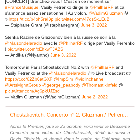
[CONCERT] Branchez-vous ! C’est en ce moment sur
#FranceMusique
, Vasily Petrenko dirige le
@PhilharRF
et ça
s’annonce assez sensationnel ! Au violon,
@VadimGluzman
🎻
✨
https://t.co/b4oh5raI3p
pic.twitter.com/47qsSx1EuB
— Stéphane Grant (@stephanegrant)
June 3, 2022
Stenka Razine de Glazounov bien à la russe ce soir à la
@Maisondelaradio
avec le
@PhilharRF
dirigé par Vasily Perrenko
!
pic.twitter.com/xEhkwTJABS
— Andika (@Nyantho)
June 3, 2022
Tomorrow in Paris! Shostakovich No.2 with
@PhilharRF
and
Vasily Petrenko at the
@Maisondelaradio
🎻✨Live broadcast 👉
https://t.co/62Zb6atGXF
@ImpSim
@violinchannel
@ArtsMgmtGroup
@george_peabody
@ThomastikInfeld
@
pic.twitter.com/Ag6pkUJZsd
— Vadim Gluzman (@VadimGluzman)
June 2, 2022
Chostakovitch, Concerto n° 2, Gluzman / Petrenko - Vendredi 03 juin 2022 - 20h00 Maison de la Radio et de la Musique - Auditorium
Après le Premier, joué le 22 octobre, voici venir le Deuxième
Concerto pour violon de Chostakovitch, dédié lui aussi à
David Oïstrakh, et donné dans le cadre de l'intégrale des