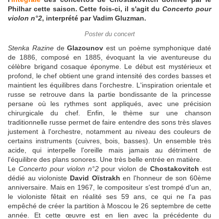
Philhar cette saison. Cette fois-ci, il s'agit du
Concerto pour
violon n°2
, interprété par Vadim Gluzman.
Poster du concert
Stenka Razine
de
Glazounov
est un poème symphonique daté
de 1886, composé en 1885, évoquant la vie aventureuse du
célèbre brigand cosaque éponyme. Le début est mystérieux et
profond, le chef obtient une grand intensité des cordes basses et
maintient les équilibres dans l'orchestre. L'inspiration orientale et
russe se retrouve dans la partie bondissante de la princesse
persane où les rythmes sont appliqués, avec une précision
chirurgicale du chef. Enfin, le thème sur une chanson
traditionnelle russe permet de faire entendre des sons très slaves
justement à l'orchestre, notamment au niveau des couleurs de
certains instruments (cuivres, bois, basses). Un ensemble très
acide, qui interpelle l'oreille mais jamais au détriment de
l'équilibre des plans sonores. Une très belle entrée en matière.
Le
Concerto pour violon n°2
pour violon de
Chostakovitch
est
dédié au violoniste
David Oïstrakh
en l'honneur de son 60ème
anniversaire. Mais en 1967, le compositeur s'est trompé d'un an,
le violoniste fêtait en réalité ses 59 ans, ce qui ne l'a pas
empêché de créer la partition à Moscou le 26 septembre de cette
année. Et cette œuvre est en lien avec la précédente du