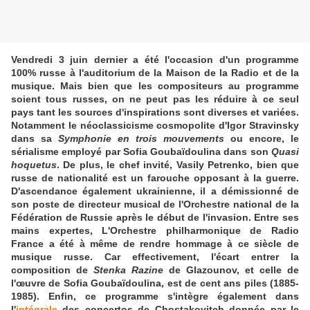
Vendredi 3 juin dernier a été l'occasion d'un programme
100% russe à l'auditorium de la Maison de la Radio et de la
musique. Mais bien que les compositeurs au programme
soient tous russes, on ne peut pas les réduire à ce seul
pays tant les sources d'inspirations sont diverses et variées.
Notamment le néoclassicisme cosmopolite d'Igor Stravinsky
dans sa
Symphonie en trois mouvements
ou encore, le
sérialisme employé par Sofia Goubaïdoulina dans son
Quasi
hoquetus
. De plus, le chef invité, Vasily Petrenko, bien que
russe de nationalité est un farouche opposant à la guerre.
D'ascendance également ukrainienne, il a démissionné de
son poste de directeur musical de l'Orchestre national de la
Fédération de Russie après le début de l'invasion. Entre ses
mains expertes, L'Orchestre philharmonique de Radio
France a été à même de rendre hommage à ce siècle de
musique russe. Car effectivement, l'écart entrer la
composition de
Stenka Razine
de Glazounov, et celle de
l'œuvre de Sofia Goubaïdoulina, est de cent ans piles (1885-
1985). Enfin, ce programme s'intègre également dans
l'
intégrale
des concertos de Chostakovitch donnée par le