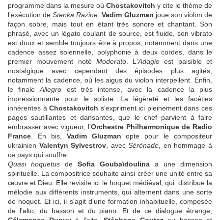
programme dans la mesure où
Chostakovitch
y cite le thème de
l'exécution de
Stenka Razine
.
Vadim Gluzman
joue son violon de
façon sobre, mais tout en étant très sonore et chantant. Son
phrasé, avec un légato coulant de source, est fluide, son vibrato
est doux et semble toujours être à propos, notamment dans une
cadence assez solennelle, polyphonie à deux cordes, dans le
premier mouvement noté
Moderato
. L'
Adagio
est paisible et
nostalgique avec cependant des épisodes plus agités,
notamment la cadence, où les aigus du violon interpellent. Enfin,
le finale
Allegro
est très intense, avec la cadence la plus
impressionnante pour le soliste. La légèreté et les facéties
inhérentes à
Chostakovitch
s'expriment ici pleinement dans ces
pages sautillantes et dansantes, que le chef parvient à faire
embrasser avec vigueur, l'
Orchestre Philharmonique de Radio
France
. En bis,
Vadim Gluzman
opte pour le compositeur
ukrainien
Valentyn Sylvestrov
, avec
Sérénade
, en hommage à
ce pays qui souffre.
Quasi hoquetus
de
Sofia Goubaïdoulina
a une dimension
spirituelle. La compositrice souhaite ainsi créer une unité entre sa
œuvre et Dieu. Elle revisite ici le hoquet médiéval, qui distribue la
mélodie aux différents instruments, qui alternent dans une sorte
de hoquet. Et ici, il s'agit d'une formation inhabituelle, composée
de l'alto, du basson et du piano. Et de ce dialogue étrange,