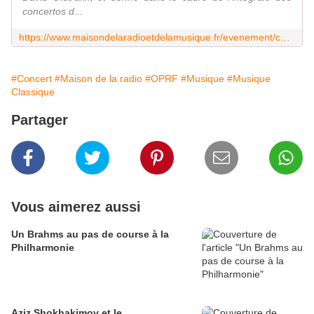
concertos d...
https://www.maisondelaradioetdelamusique.fr/evenement/concert-symphonique/chostakovitch-concerto-ndeg-2-gluzman-petrenko
#Concert
#Maison de la radio
#OPRF
#Musique
#Musique
Classique
Partager
Vous aimerez aussi
Un Brahms au pas de course à la
Philharmonie
Aziz Shokhakimov et le