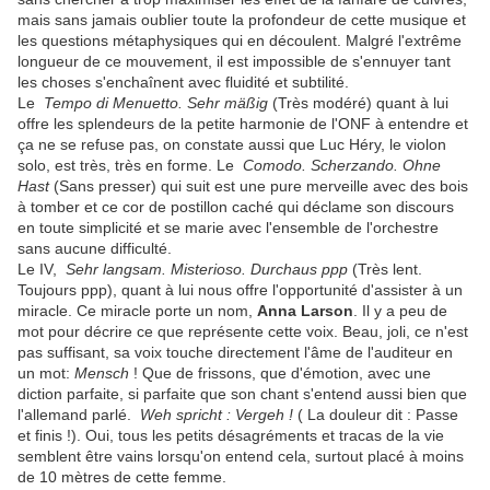
mais sans jamais oublier toute la profondeur de cette musique et
les questions métaphysiques qui en découlent. Malgré l'extrême
longueur de ce mouvement, il est impossible de s'ennuyer tant
les choses s'enchaînent avec fluidité et subtilité.
Le
Tempo di Menuetto. Sehr mäßig
(Très modéré) quant à lui
offre les splendeurs de la petite harmonie de l'ONF à entendre et
ça ne se refuse pas, on constate aussi que Luc Héry, le violon
solo, est très, très en forme. Le
Comodo. Scherzando. Ohne
Hast
(Sans presser) qui suit est une pure merveille avec des bois
à tomber et ce cor de postillon caché qui déclame son discours
en toute simplicité et se marie avec l'ensemble de l'orchestre
sans aucune difficulté.
Le IV,
Sehr langsam. Misterioso. Durchaus ppp
(Très lent.
Toujours ppp), quant à lui nous offre l'opportunité d'assister à un
miracle. Ce miracle porte un nom,
Anna Larson
. Il y a peu de
mot pour décrire ce que représente cette voix. Beau, joli, ce n'est
pas suffisant, sa voix touche directement l'âme de l'auditeur en
un mot:
Mensch
! Que de frissons, que d'émotion, avec une
diction parfaite, si parfaite que son chant s'entend aussi bien que
l'allemand parlé.
Weh spricht : Vergeh !
( La douleur dit : Passe
et finis !). Oui, tous les petits désagréments et tracas de la vie
semblent être vains lorsqu'on entend cela, surtout placé à moins
de 10 mètres de cette femme.