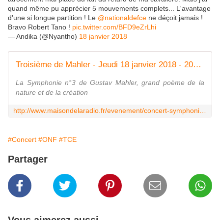
quand même pu apprécier 5 mouvements complets... L'avantage
d'une si longue partition ! Le
@nationaldefce
ne déçoit jamais !
Bravo Robert Tano !
pic.twitter.com/BFD9eZrLhi
— Andika (@Nyantho)
18 janvier 2018
Troisième de Mahler - Jeudi 18 janvier 2018 - 20h00 Théâtre des Champs-Élysées
La Symphonie n°3 de Gustav Mahler, grand poème de la
nature et de la création
http://www.maisondelaradio.fr/evenement/concert-symphonique/troisieme-de-mahler
#Concert
#ONF
#TCE
Partager