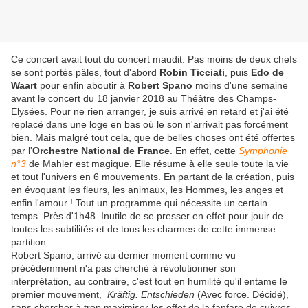
Ce concert avait tout du concert maudit. Pas moins de deux chefs
se sont portés pâles, tout d'abord
Robin Ticciati
, puis
Edo de
Waart
pour enfin aboutir à
Robert Spano
moins d'une semaine
avant le concert du 18 janvier 2018 au Théâtre des Champs-
Elysées. Pour ne rien arranger, je suis arrivé en retard et j'ai été
replacé dans une loge en bas où le son n'arrivait pas forcément
bien. Mais malgré tout cela, que de belles choses ont été offertes
par l'
Orchestre National de France
. En effet, cette
Symphonie
n°3
de Mahler est magique. Elle résume à elle seule toute la vie
et tout l'univers en 6 mouvements. En partant de la création, puis
en évoquant les fleurs, les animaux, les Hommes, les anges et
enfin l'amour ! Tout un programme qui nécessite un certain
temps. Près d'1h48. Inutile de se presser en effet pour jouir de
toutes les subtilités et de tous les charmes de cette immense
partition.
Robert Spano, arrivé au dernier moment comme vu
précédemment n'a pas cherché à révolutionner son
interprétation, au contraire, c'est tout en humilité qu'il entame le
premier mouvement,
Kräftig. Entschieden
(Avec force. Décidé),
sans chercher à trop maximiser les effet de la fanfare de cuivres,