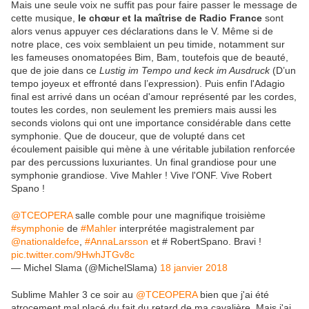
Mais une seule voix ne suffit pas pour faire passer le message de
cette musique,
le chœur et la maîtrise de Radio France
sont
alors venus appuyer ces déclarations dans le V. Même si de
notre place, ces voix semblaient un peu timide, notamment sur
les fameuses onomatopées Bim, Bam, toutefois que de beauté,
que de joie dans ce
Lustig im Tempo und keck im Ausdruck
(D’un
tempo joyeux et effronté dans l’expression). Puis enfin l'Adagio
final est arrivé dans un océan d'amour représenté par les cordes,
toutes les cordes, non seulement les premiers mais aussi les
seconds violons qui ont une importance considérable dans cette
symphonie. Que de douceur, que de volupté dans cet
écoulement paisible qui mène à une véritable jubilation renforcée
par des percussions luxuriantes. Un final grandiose pour une
symphonie grandiose. Vive Mahler ! Vive l'ONF. Vive Robert
Spano !
@TCEOPERA
salle comble pour une magnifique troisième
#symphonie
de
#Mahler
interprétée magistralement par
@nationaldefce
,
#AnnaLarsson
et # RobertSpano. Bravi !
pic.twitter.com/9HwhJTGv8c
— Michel Slama (@MichelSlama)
18 janvier 2018
Sublime Mahler 3 ce soir au
@TCEOPERA
bien que j'ai été
atrocement mal placé du fait du retard de ma cavalière. Mais j'ai