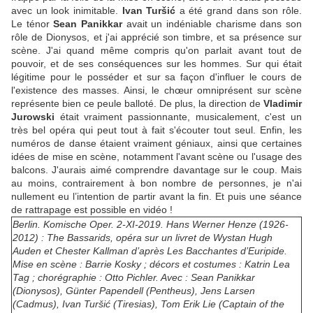
avec un look inimitable.
Ivan Turšić
a été grand dans son rôle.
Le ténor
Sean Panikkar
avait un indéniable charisme dans son
rôle de Dionysos, et j'ai apprécié son timbre, et sa présence sur
scène. J'ai quand même compris qu'on parlait avant tout de
pouvoir, et de ses conséquences sur les hommes. Sur qui était
légitime pour le posséder et sur sa façon d'influer le cours de
l'existence des masses. Ainsi, le chœur omniprésent sur scène
représente bien ce peule balloté. De plus, la direction de
Vladimir
Jurowski
était vraiment passionnante, musicalement, c'est un
très bel opéra qui peut tout à fait s'écouter tout seul. Enfin, les
numéros de danse étaient vraiment géniaux, ainsi que certaines
idées de mise en scène, notamment l'avant scène ou l'usage des
balcons. J'aurais aimé comprendre davantage sur le coup. Mais
au moins, contrairement à bon nombre de personnes, je n'ai
nullement eu l’intention de partir avant la fin. Et puis une séance
de rattrapage est possible en vidéo !
Berlin. Komische Oper. 2-XI-2019. Hans Werner Henze (1926-
2012) : The Bassarids, opéra sur un livret de Wystan Hugh
Auden et Chester Kallman d’après Les Bacchantes d’Euripide.
Mise en scène : Barrie Kosky ; décors et costumes : Katrin Lea
Tag ; chorégraphie : Otto Pichler. Avec : Sean Panikkar
(Dionysos), Günter Papendell (Pentheus), Jens Larsen
(Cadmus), Ivan Turšić (Tiresias), Tom Erik Lie (Captain of the