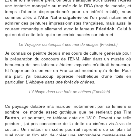
une tentative manquée au musée de la RDA (trop de monde, et
temps d'attente disproportionné pour un intérêt relatif), nous
sommes allés à l'
Alte Nationalgalerie
où l'on peut notamment
admirer des peintures impressionnistes françaises, mais aussi le
courant romantique allemand avec le fameux
Friedrich
. Celui à
qui on doit cette toile qui a un certain succès sur internet...
Le Voyageur contemplant une mer de nuages (Friedrich)
Je connais ce peintre depuis mes cours de culture générale pour
la préparation du concours de l'ENM. Aller dans un musée où
beaucoup de ses tableaux étaient exposés m'attirait beaucoup.
Et l'opportunité d'en voir en France est moindre qu'à Berlin. Pour
ma part, j'ai beaucoup apprécié l'esthétique d'une toile en
particulier,
L'Abbaye dans une forêt de chênes
.
L'Abbaye dans une forêt de chênes (Friedrich)
Ce paysage délabré m'a marqué, notamment par sa lumière si
sombre, ce monde assez gothique que ne renierait pas
Tim
Burton
, et pourtant, ce tableau date de 1810. Devant une telle
peinture, j'ai pris conscience de la dette du cinéma vis-à-vis de
cet art. Un metteur en scène pourrait reprendre de ce plan tel
quel pour un film afin de créer une atmosphère mystérieuse et