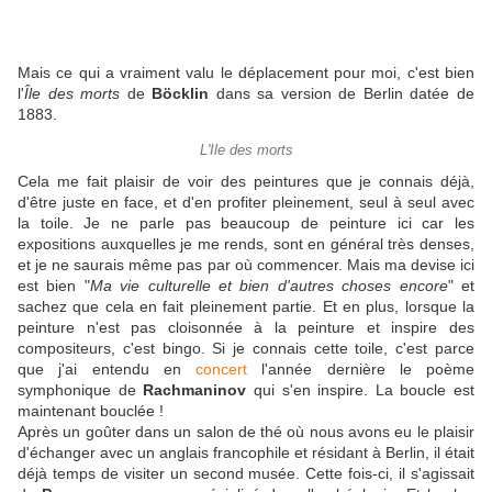
Mais ce qui a vraiment valu le déplacement pour moi, c'est bien
l'
Île des morts
de
Böcklin
dans sa version de Berlin datée de
1883.
L'Ile des morts
Cela me fait plaisir de voir des peintures que je connais déjà,
d'être juste en face, et d'en profiter pleinement, seul à seul avec
la toile. Je ne parle pas beaucoup de peinture ici car les
expositions auxquelles je me rends, sont en général très denses,
et je ne saurais même pas par où commencer. Mais ma devise ici
est bien "
Ma vie culturelle et bien d'autres choses encore
" et
sachez que cela en fait pleinement partie. Et en plus, lorsque la
peinture n'est pas cloisonnée à la peinture et inspire des
compositeurs, c'est bingo. Si je connais cette toile, c'est parce
que j'ai entendu en
concert
l'année dernière le poème
symphonique de
Rachmaninov
qui s'en inspire. La boucle est
maintenant bouclée !
Après un goûter dans un salon de thé où nous avons eu le plaisir
d'échanger avec un anglais francophile et résidant à Berlin, il était
déjà temps de visiter un second musée. Cette fois-ci, il s'agissait