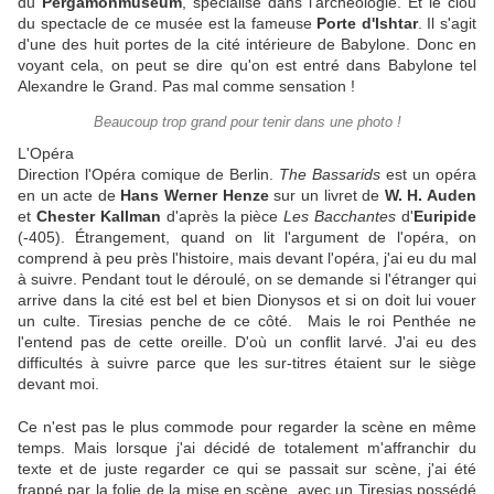
du
Pergamonmuseum
, spécialisé dans l'archéologie. Et le clou
du spectacle de ce musée est la fameuse
Porte d'Ishtar
. Il s'agit
d'une des huit portes de la cité intérieure de Babylone. Donc en
voyant cela, on peut se dire qu'on est entré dans Babylone tel
Alexandre le Grand. Pas mal comme sensation !
Beaucoup trop grand pour tenir dans une photo !
L'Opéra
Direction l'Opéra comique de Berlin.
The Bassarids
est un opéra
en un acte de
Hans Werner Henze
sur un livret de
W. H. Auden
et
Chester Kallman
d'après la pièce
Les Bacchantes
d'
Euripide
(-405). Étrangement, quand on lit l'argument de l'opéra, on
comprend à peu près l'histoire, mais devant l'opéra, j'ai eu du mal
à suivre. Pendant tout le déroulé, on se demande si l'étranger qui
arrive dans la cité est bel et bien Dionysos et si on doit lui vouer
un culte. Tiresias penche de ce côté. Mais le roi Penthée ne
l'entend pas de cette oreille. D'où un conflit larvé. J'ai eu des
difficultés à suivre parce que les sur-titres étaient sur le siège
devant moi.
Ce n'est pas le plus commode pour regarder la scène en même
temps. Mais lorsque j'ai décidé de totalement m'affranchir du
texte et de juste regarder ce qui se passait sur scène, j'ai été
frappé par la folie de la mise en scène, avec un Tiresias possédé