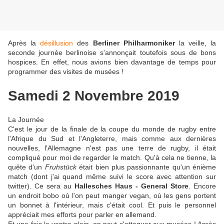
Après la
désillusion
des
Berliner Philharmoniker
la veille, la
seconde journée berlinoise s'annonçait toutefois sous de bons
hospices. En effet, nous avions bien davantage de temps pour
programmer des visites de musées !
Samedi 2 Novembre 2019
La Journée
C'est le jour de la finale de la coupe du monde de rugby entre
l'Afrique du Sud et l'Angleterre, mais comme aux dernières
nouvelles, l'Allemagne n'est pas une terre de rugby, il était
compliqué pour moi de regarder le match. Qu'à cela ne tienne, la
quête d'un
Fruhstück
était bien plus passionnante qu'un énième
match (dont j'ai quand même suivi le score avec attention sur
twitter). Ce sera au
Hallesches Haus - General Store
. Encore
un endroit bobo où l'on peut manger vegan, où les gens portent
un bonnet à l'intérieur, mais c'était cool. Et puis le personnel
appréciait mes efforts pour parler en allemand.
Et une fois le ventre plein, on peut s'attaquer aux musées ! Après