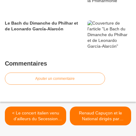
Le Bach du Dimanche du Philhar et
de Leonardo García-Alarcón
Commentaires
Ajouter un commentaire
< Le concert italien venu
Renaud Capuçon et le
d'ailleurs du Secession
National dirigés par
orchestra dirigé par
Emmanuel Krivine à la
Clément Mao-Takacs au
Philharmonie: Une soirée