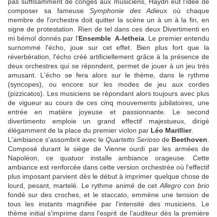
pas suffisamment de congés aux musiciens, Haydn eut l'idée de
composer sa fameuse
Symphonie des Adieu
x où chaque
membre de l'orchestre doit quitter la scène un à un à la fin, en
signe de protestation. Rien de tel dans ces deux Divertimenti en
mi bémol donnés par l'
Ensemble A-letheia
. Le premier entendu
surnommé l'écho, joue sur cet effet. Bien plus fort que la
réverbération, l'écho créé artificiellement grâce à la présence de
deux orchestres qui se répondent, permet de jouer à un jeu très
amusant. L'écho se fera alors sur le thème, dans le rythme
(syncopes), ou encore sur les modes de jeu aux cordes
(pizzicatos). Les musiciens se répondant alors toujours avec plus
de vigueur au cours de ces cinq mouvements jubilatoires, une
entrée en matière joyeuse et passionnante. Le second
divertimento emploie un grand effectif majestueux, dirigé
élégamment de la place du premier violon par
Léo Marillier
.
L'ambiance s'assombrit avec le
Quartetto Serioso
de
Beethoven
.
Composé durant le siège de Vienne ourdi par les armées de
Napoléon, ce quatuor installe ambiance orageuse. Cette
ambiance est renforcée dans cette version orchestrée où l'effectif
plus imposant parvient dès le début à imprimer quelque chose de
lourd, pesant, martelé. Le rythme animé de cet
Allegro con brio
fondé sur des croches, et le staccato, emmène une tension de
tous les instants magnifiée par l'intensité des musiciens. Le
thème initial s'imprime dans l'esprit de l'auditeur dès la première