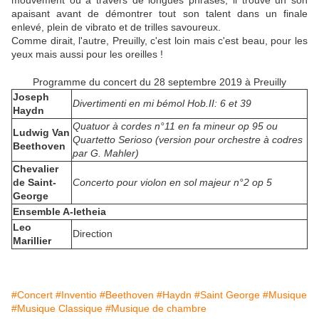
mouvement où à travers de longues phrases, il trouve un son
apaisant avant de démontrer tout son talent dans un finale
enlevé, plein de vibrato et de trilles savoureux.
Comme dirait, l'autre, Preuilly, c'est loin mais c'est beau, pour les
yeux mais aussi pour les oreilles !
Programme du concert du 28 septembre 2019 à Preuilly
Joseph
Divertimenti en mi bémol Hob.II: 6 et 39
Haydn
Quatuor à cordes n°11 en fa mineur op 95 ou
Ludwig Van
Quartetto Serioso (version pour orchestre à codres
Beethoven
par G. Mahler)
Chevalier
de Saint-
Concerto pour violon en sol majeur n°2 op 5
George
Ensemble A-letheia
Leo
Direction
Marillier
#Concert
#Inventio
#Beethoven
#Haydn
#Saint George
#Musique
#Musique Classique
#Musique de chambre