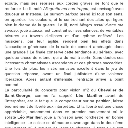
écoute, mais ses reprises aux cordes graves ne font que le
renforcer. Le II, noté
Allegretto ma non troppo
, est envisagé avec
douceur et tristesse. Le surnom
serioso
prend ici tout son sens,
on apprécie les couleurs, et le contrechant des altos qui figure
bien le drame de la guerre. Le III, noté A
llegro assai vivace ma
serioso
, joué attacca, est construit sur ses silences, de véritables
brisures au travers d'ellipses et d'un rythme enfiévré. Les
musiciens, par leur agilité, rendent bien les effets dans
l'acoustique généreuse de la salle de concert aménagée dans
une grange ! Le finale conserve cette tendance au sérieux, avec
quelque chose de retenu, qui a du mal à sortir. Sans doutes ces
incessants chromatismes ascendants et ces phrases saccadées.
Une fois de plus, les instrumentistes excellent dans le jeu de
question réponse, avant un final jubilatoire d'une violence
libératrice. Après autant d'intensité, l'entracte arrive à point
nommé.
La particularité du concerto pour violon n°2 du
Chevalier de
Saint-George
, comme l'a rappelé
Léo Marillier
avant de
l'interpréter, est le fait que le compositeur sur sa partition, laisse
énormément de liberté aux interprètes. Et la liberté est une chose
appréciable, notamment dans ce premier mouvement où le
soliste
Léo Marillier
, joue à l'unisson avec l'orchestre, en bonne
intelligence. Le soliste se démaque davantage dans le deuxième