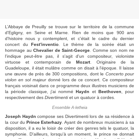
L’Abbaye de Preuilly se trouve sur le territoire de la commune
d'Egligny, en Seine et Marne. Rien de moins que 900 ans
d'histoire nous y contemplent, et c'était le cadre du dernier
concert du
Fest'inventio
. Le thème de la soirée était un
hommage au
Chevalier de Saint-George
. Comme son nom ne
l'indique peut-être pas, il s'agit d'un compositeur, violoniste
virtuose et contemporain de
Mozart
. Originaire de la
Guadeloupe, il était mulâtre comme on disait à l'époque. Il laisse
une œuvre de près de 300 compositions, dont le
Concerto pour
violon en sol majeur
donné lors de ce concert. Ce compositeur
français voisinait dans ce programme deux illustres musiciens de
la période classique, j'ai nommé
Haydn
et
Beethoven
, pour
respectivement des
Divertimenti
et un quatuor à cordes.
Ensemble A-letheia
Joseph Haydn
compose ses Divertimenti lors de sa résidence à
la cour du
Prince Esterhazy
. Ayant de nombreux musiciens à sa
disposition, il a eu le loisir de créer des genres tels le quatuor, la
symphonie. D'ailleurs, lorsqu'à un moment, le prince ne donnait