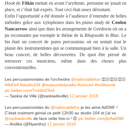
Hook
de
Fitkin
mettait en avant l’arythmie, personne ne jouait en
place, et c’était fait exprès. Tout ceci était assez déroutant.
Enfin l’opportunité a été donnée à l’audience d’entendre de belles
mélodies grâce aux xylophones dans les
piano study
de
Conlon
Nancarrow
ainsi que dans les arrangements de Gershwin où on a
pu reconnaitre par exemple le thème de la
Rhapsodie in Blue
. Le
bis était un concert de pures percussions où on sentait tout le
plaisir des instrumentistes qui se communiquait bien à la salle. Un
beau concert, de belles découvertes. De quoi être pressé de
retrouver ces musiciens, même dans des choses plus
conventionnelles.
Les percussionnistes de l'orchestre
@nationaldefce
👏🏻👏🏻👏🏻
#AdOnf
#studio104
@maisondelaradio
#concert
#miditrente
pic.twitter.com/7noIbhZ9o8
— Saskia de Ville (@saskiadeville)
12 janvier 2018
Les percussionnistes du
@nationaldefce
je les aime AdONF !
C'était vraiment génial ce petit 12h30 au studio 104 et j'ai vu
@saskiadeville
de face cette fois-ci ! 😊
pic.twitter.com/jtxAa60lkf
— Andika (@Nyantho)
12 janvier 2018