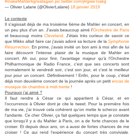
#makeMahler6greatagain
pic.twitter.com/jRgwwTsakg
— Olivier Lalane (@OlivierLalane)
18 janvier 2019
Le contexte
Il s'agissait déjà de ma troisième 6ème de Mahler en concert, en
un peu plus d'un an. J'avais beaucoup aimé l'
Orchestre de Paris
et beaucoup moins
Cleveland
. J'étais très curieux de savoir ce
que Mikko allait faire car j'avais adoré sa lecture de la
Symphonie
Résurrection
. En prime, j'avais invité un bon ami à moi afin de lui
faire découvrir l'intense plaisir de la musique de Mahler en
concert. Ah oui, pour finir, l'avantage majeur qu'à l'Orchestre
Philharmonique de Radio France, c'est que ses concerts sont
normalement le vendredi soir, c'est son jour, et c'est le meilleur
jour pour un concert. Définitivement ! Enfin, pour le coup, c'était
déjà mon deuxième concert de la journée après un petit
encas de
musique de chambre à midi trente
!
Pourquoi j'ai aimé ?
Il faut rendre à César ce qui appartient à César, et en
l’occurrence à Olivier dont je cite le tweet. Pour la première fois
de ma vie, j'ai trouvé cela cohérent qu'on mette le scherzo avant
l'andante. Ce cher Olivier, ça fait quelques temps que je constate
que lorsqu'il y a du Mahler à Paris, on a de forte chances de le
croiser. Et depuis deux ans, on a aussi de fortes chances de me
croiser ! Ce qui rend l'expérience du concert très conviviale.