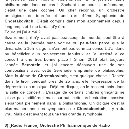
philharmonie dans ce cas ! Sachant que pour le mélomane,
c'était une date cochée. Un chef reconnu, un orchestre
prestigieux en tournée et une rare 4ème Symphonie de
Chostakovitch
. C'était compris dans mon abonnement depuis
longtemps et il me tardait d'y être.
Pourquoi j'ai aimé ?
Bizarrement, il n'y avait pas beaucoup de monde, peut-être à
cause de la journée sans voiture ou peut-être parce que le
dimanche à 16h les gens n'aiment pas venir au concert. J'ai donc
pu bénéficier d'un replacement fabuleux et j'ai assisté à ce
concert à une très bonne place ! Sinon, 2018 était toujours
l'année
Bernstein
et j'ai encore découvert une de ses
compositions avec cette Sérénade empreinte de philosophie.
Mais la 4ème de
Chostakovitch
, c'est quelque chose ! Restée
dans le tiroir pendant près de 25 ans, elle l'expression de la
dépression en musique. Déjà en disque, on le ressent mais dans
la salle de concert... L'usage de certains timbres grinçants ne
laisse pas indifférent mais surtout, cette orchestration massive
s'épanouit pleinement dans la philharmonie. On dit que c'est la
plus malherienne des symphonies de
Chostakovitch
, il y a du
vrai. Mais c'est avant tout une très grande symphonie !
3) [Radio France] Orchestre Philharmonique de Radio