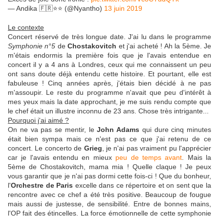
— Andika 🇫🇷⭐️⭐️ (@Nyantho)
13 juin 2019
Le contexte
Concert réservé de très longue date. J'ai lu dans le programme
Symphonie n°5
de
Chostakovitch
et j'ai acheté ! Ah la 5ème. Je
m'étais endormis la première fois que je l'avais entendue en
concert il y a 4 ans à Londres, ceux qui me connaissent un peu
ont sans doute déjà entendu cette histoire. Et pourtant, elle est
fabuleuse ! Cinq années après, j'étais bien décidé à ne pas
m'assoupir. Le reste du programme n'avait que peu d'intérêt à
mes yeux mais la date approchant, je me suis rendu compte que
le chef était un illustre inconnu de 23 ans. Chose très intrigante...
Pourquoi j'ai aimé ?
On ne va pas se mentir, le
John Adams
qui dure cinq minutes
était bien sympa mais ce n'est pas ce que j'ai retenu de ce
concert. Le concerto de
Grieg
, je n'ai pas vraiment pu l'apprécier
car je l'avais entendu en mieux
peu de temps avant
. Mais la
5ème de Chostakovitch, mama mia ! Quelle claque ! Je peux
vous garantir que je n'ai pas dormi cette fois-ci ! Que du bonheur,
l'
Orchestre de Paris
excelle dans ce répertoire et on sent que la
rencontre avec ce chef a été très positive. Beaucoup de fougue
mais aussi de justesse, de sensibilité. Entre de bonnes mains,
l'OP fait des étincelles. La force émotionnelle de cette symphonie