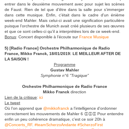
entrer dans le deuxième mouvement avec pour sujet les scènes
de Faust. Rien de tel que d'être dans la salle pour s’immerger
dans cette musique. Enfin, c'était dans le cadre d'un énième
week-end Mahler. Mais celui-ci avait une signification particulière
puisque l'orchestre de Munich avait créé plusieurs de ses œuvres
et que ce sont celles-ci qu'il a interprétées lors de ce week-end.
Bonus
: Concert disponible à l'écoute sur
France Musique
5) [Radio France] Orchestre Philharmonique de Radio
France, Mikko Franck, 18/01/2019: LE MEILLEUR AFTER DE
LA SAISON !
Programme
Gustav Mahler
Symphonie n°6 "Tragique"
Orchestre Philharmonique de Radio France
Mikko Franck
direction
Lien de la critique
:
ici
Le tweet
Où l'on apprend que
@mikkofranck
a l'intelligence d'ordonner
correctement les mouvements de Mahler 6 👏👏👏 Pour entendre
enfin un peu cohérence dramatique, c'est ce soir 20h à
@Concerts_RF
.
#teamScherzoAndante
#ScherzoFirst