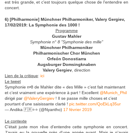
est très grande, et c'est toujours quelque chose de l'entendre en
concert.
6) [Philharmonie]
Münchner Philharmoniker, Valery Gergiev,
17/02/2019: La Symphonie des 1000 !
Programme
Gustav Mahler
Symphonie n° 8 "Symphonie des mille"
Münchner Philharmoniker
Philharmonischer Chor München
Orfeón Donostiarra
Augsburger Domsingknaben
Valery Gergiev
,
direction
Lien de la critique
:
ici
Le tweet
Symphonie n•8 de Mahler dite « des Mille » c’est fait maintenant
et c’est vraiment une expérience à part ! Excellent
@Munich_Phil
dirigé par
@ValeryGergiev
! Il se passe mille choses et c’est
pourtant d’une saisissante clarté !
pic.twitter.com/QoEkLq35ur
— Andika 🇫🇷⭐️⭐️ (@Nyantho)
17 février 2019
Le contexte
C'était juste mon rêve d'entendre cette symphonie en concert.
J'avais eu la nouvelle près d'une année avant. Mais je n'avais