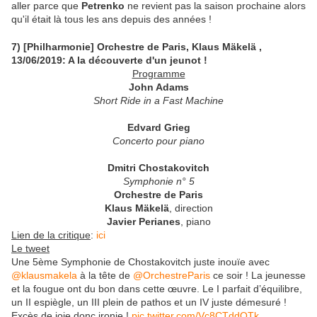
aller parce que
Petrenko
ne revient pas la saison prochaine alors
qu'il était là tous les ans depuis des années !
7) [Philharmonie] Orchestre de Paris, Klaus Mäkelä ,
13/06/2019: A la découverte d'un jeunot !
Programme
John Adams
Short Ride in a Fast Machine
Edvard Grieg
Concerto pour piano
Dmitri Chostakovitch
Symphonie n° 5
Orchestre de Paris
Klaus Mäkelä
,
direction
Javier Perianes
,
piano
Lien de la critique
:
ici
Le tweet
Une 5ème Symphonie de Chostakovitch juste inouïe avec
@klausmakela
à la tête de
@OrchestreParis
ce soir ! La jeunesse
et la fougue ont du bon dans cette œuvre. Le I parfait d’équilibre,
un II espiègle, un III plein de pathos et un IV juste démesuré !
Excès de joie donc ironie !
pic.twitter.com/Vc8CTddQTk