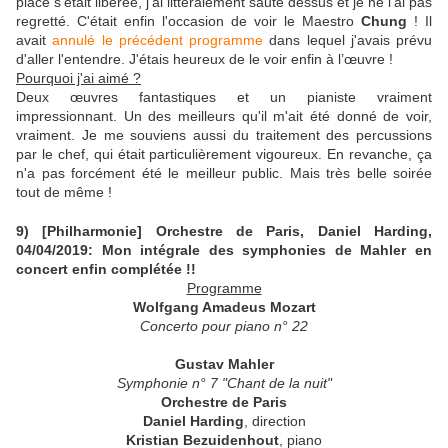
place s'était libérée, j'ai littéralement sauté dessus et je ne l'ai pas
regretté. C'était enfin l'occasion de voir le Maestro
Chung
! Il
avait
annulé le précédent programme
dans lequel j'avais prévu
d'aller l'entendre. J'étais heureux de le voir enfin à l’œuvre !
Pourquoi j'ai aimé ?
Deux œuvres fantastiques et un pianiste vraiment
impressionnant. Un des meilleurs qu'il m'ait été donné de voir,
vraiment. Je me souviens aussi du traitement des percussions
par le chef, qui était particulièrement vigoureux. En revanche, ça
n'a pas forcément été le meilleur public. Mais très belle soirée
tout de même !
9) [Philharmonie] Orchestre de Paris, Daniel Harding,
04/04/2019: Mon intégrale des symphonies de Mahler en
concert enfin complétée !!
Programme
Wolfgang Amadeus Mozart
Concerto pour piano n° 22
Gustav Mahler
Symphonie n° 7 "Chant de la nuit"
Orchestre de Paris
Daniel Harding
,
direction
Kristian Bezuidenhout
,
piano