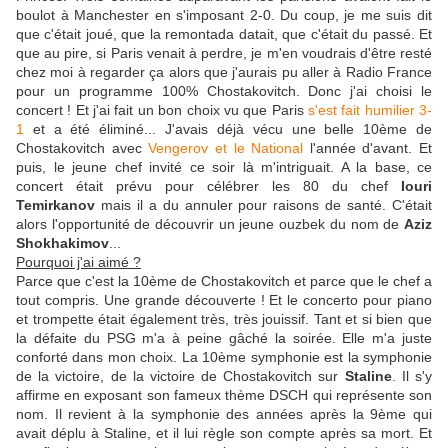
boulot à Manchester en s'imposant 2-0. Du coup, je me suis dit
que c'était joué, que la remontada datait, que c'était du passé. Et
que au pire, si Paris venait à perdre, je m'en voudrais d'être resté
chez moi à regarder ça alors que j'aurais pu aller à Radio France
pour un programme 100% Chostakovitch. Donc j'ai choisi le
concert ! Et j'ai fait un bon choix vu que Paris
s'est fait humilier 3-
1
et a été éliminé... J'avais déjà vécu une belle 10ème de
Chostakovitch avec
Vengerov et le National
l'année d'avant. Et
puis, le jeune chef invité ce soir là m'intriguait. A la base, ce
concert était prévu pour célébrer les 80 du chef
Iouri
Temirkanov
mais il a du annuler pour raisons de santé. C'était
alors l'opportunité de découvrir un jeune ouzbek du nom de
Aziz
Shokhakimov
...
Pourquoi j'ai aimé ?
Parce que c'est la 10ème de Chostakovitch et parce que le chef a
tout compris. Une grande découverte ! Et le concerto pour piano
et trompette était également très, très jouissif. Tant et si bien que
la défaite du PSG m'a à peine gâché la soirée. Elle m'a juste
conforté dans mon choix. La 10ème symphonie est la symphonie
de la victoire, de la victoire de Chostakovitch sur
Staline
. Il s'y
affirme en exposant son fameux thème DSCH qui représente son
nom. Il revient à la symphonie des années après la 9ème qui
avait déplu à Staline, et il lui règle son compte après sa mort. Et