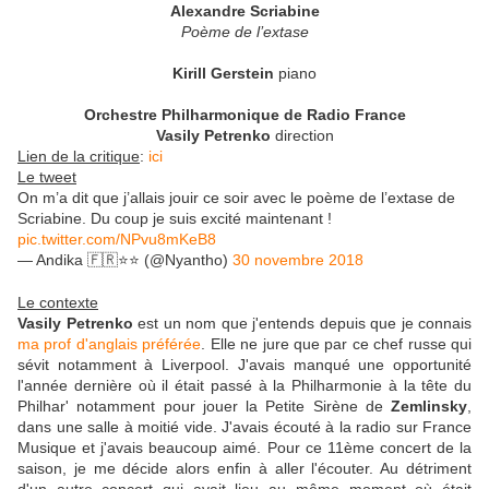
Alexandre Scriabine
Poème de l’extase
Kirill Gerstein
piano
Orchestre Philharmonique de Radio France
Vasily Petrenko
direction
Lien de la critique
:
ici
Le tweet
On m’a dit que j’allais jouir ce soir avec le poème de l’extase de
Scriabine. Du coup je suis excité maintenant !
pic.twitter.com/NPvu8mKeB8
— Andika 🇫🇷⭐️⭐️ (@Nyantho)
30 novembre 2018
Le contexte
Vasily Petrenko
est un nom que j'entends depuis que je connais
ma prof d'anglais préférée
. Elle ne jure que par ce chef russe qui
sévit notamment à Liverpool. J'avais manqué une opportunité
l'année dernière où il était passé à la Philharmonie à la tête du
Philhar' notamment pour jouer la Petite Sirène de
Zemlinsky
,
dans une salle à moitié vide. J'avais écouté à la radio sur France
Musique et j'avais beaucoup aimé. Pour ce 11ème concert de la
saison, je me décide alors enfin à aller l'écouter. Au détriment