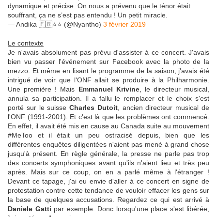
dynamique et précise. On nous a prévenu que le ténor était
souffrant, ça ne s’est pas entendu ! Un petit miracle.
— Andika 🇫🇷⭐️⭐️ (@Nyantho)
3 février 2019
Le contexte
Je n'avais absolument pas prévu d'assister à ce concert. J'avais
bien vu passer l'événement sur Facebook avec la photo de la
mezzo. Et même en lisant le programme de la saison, j'avais été
intrigué de voir que l'ONF allait se produire à la Philharmonie.
Une première ! Mais
Emmanuel Krivine
, le directeur musical,
annula sa participation. Il a fallu le remplacer et le choix s'est
porté sur le suisse
Charles Dutoit
, ancien directeur musical de
l'ONF (1991-2001). Et c'est là que les problèmes ont commencé.
En effet, il avait été mis en cause au Canada suite au mouvement
#MeToo et il était un peu ostracisé depuis, bien que les
différentes enquêtes diligentées n'aient pas mené à grand chose
jusqu'à présent. En règle générale, la presse ne parle pas trop
des concerts symphoniques avant qu'ils n'aient lieu et très peu
après. Mais sur ce coup, on en a parlé même à l'étranger !
Devant ce tapage, j'ai eu envie d'aller à ce concert en signe de
protestation contre cette tendance de vouloir effacer les gens sur
la base de quelques accusations. Regardez ce qui est arrivé à
Daniele Gatti
par exemple. Donc lorsqu'une place s'est libérée,