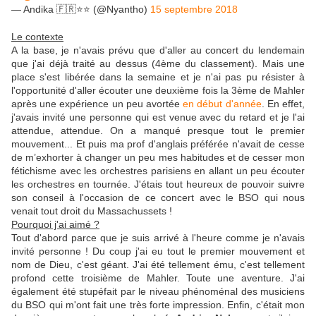
— Andika 🇫🇷⭐️⭐️ (@Nyantho)
15 septembre 2018
Le contexte
A la base, je n'avais prévu que d'aller au concert du lendemain
que j'ai déjà traité au dessus (4ème du classement). Mais une
place s'est libérée dans la semaine et je n'ai pas pu résister à
l'opportunité d'aller écouter une deuxième fois la 3ème de Mahler
après une expérience un peu avortée
en début d'année
. En effet,
j'avais invité une personne qui est venue avec du retard et je l'ai
attendue, attendue. On a manqué presque tout le premier
mouvement... Et puis ma prof d'anglais préférée n'avait de cesse
de m’exhorter à changer un peu mes habitudes et de cesser mon
fétichisme avec les orchestres parisiens en allant un peu écouter
les orchestres en tournée. J'étais tout heureux de pouvoir suivre
son conseil à l'occasion de ce concert avec le BSO qui nous
venait tout droit du Massachussets !
Pourquoi j'ai aimé ?
Tout d'abord parce que je suis arrivé à l'heure comme je n'avais
invité personne ! Du coup j'ai eu tout le premier mouvement et
nom de Dieu, c'est géant. J'ai été tellement ému, c'est tellement
profond cette troisième de Mahler. Toute une aventure. J'ai
également été stupéfait par le niveau phénoménal des musiciens
du BSO qui m'ont fait une très forte impression. Enfin, c'était mon