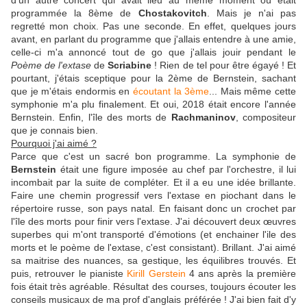
d'un autre concert qui avait lieu au même moment où était
programmée la 8ème de
Chostakovitch
. Mais je n'ai pas
regretté mon choix. Pas une seconde. En effet, quelques jours
avant, en parlant du programme que j'allais entendre à une amie,
celle-ci m'a annoncé tout de go que j'allais jouir pendant le
Poème de l'extase
de
Scriabine
! Rien de tel pour être égayé ! Et
pourtant, j'étais sceptique pour la 2ème de Bernstein, sachant
que je m'étais endormis en
écoutant la 3ème
... Mais même cette
symphonie m'a plu finalement. Et oui, 2018 était encore l'année
Bernstein. Enfin, l'île des morts de
Rachmaninov
, compositeur
que je connais bien.
Pourquoi j'ai aimé ?
Parce que c'est un sacré bon programme. La symphonie de
Bernstein
était une figure imposée au chef par l'orchestre, il lui
incombait par la suite de compléter. Et il a eu une idée brillante.
Faire une chemin progressif vers l'extase en piochant dans le
répertoire russe, son pays natal. En faisant donc un crochet par
l'île des morts pour finir vers l'extase. J'ai découvert deux œuvres
superbes qui m'ont transporté d'émotions (et enchainer l'ile des
morts et le poème de l'extase, c'est consistant). Brillant. J'ai aimé
sa maitrise des nuances, sa gestique, les équilibres trouvés. Et
puis, retrouver le pianiste
Kirill Gerstein
4 ans après la première
fois était très agréable. Résultat des courses, toujours écouter les
conseils musicaux de ma prof d'anglais préférée ! J'ai bien fait d'y