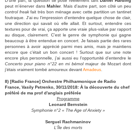
D'une part, la question se pose réellement tant
Daniel Harding
peut m'énerver dans
Mahler
. Mais d'autre part, son côté un peu
control freak
fait très bon ménage avec cette partition un tantinet
foutraque. J'ai eu l'impression d'entendre quelque chose de clair,
une direction qui savait où elle allait. Et surtout, entendre ces
textures pour de vrai, ça apporte une vraie plus-value par rapport
au disque, clairement. C'est le genre de symphonie qui gagne
beaucoup à être entendue en concert. Je faisais partie des rares
personnes à avoir apprécié parmi mes amis, mais je maintiens
encore que c'était un bon concert ! Surtout que sur une note
encore plus personnelle, j'ai aussi eu l'opportunité d'entendre le
Concerto pour piano n°22 en mi bémol
majeur de Mozart dont
j'étais vraiment tombé amoureux devant
Amadeus
.
8) [Radio France] Orchestre Philharmonique de Radio
France, Vasily Petrenko, 30/11/2018: À la découverte du chef
préféré de ma prof d'anglais préférée
Programme
Leonard Bernstein
Symphonie n°2 « The Age of Anxiety »
Sergueï Rachmaninov
L'Île des morts