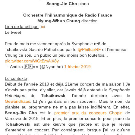
Seong-Jin Cho
piano
Orchestre Philharmonique de Radio France
Myung-Whun Chung
direction
Lien de la critique
:
ici
Le tweet
Peu de mots me viennent après la Symphonie n•6 de
Tchaïkovski. Sacrée Pathétique par le
@PhilharRF
et l’immense
Chung ce soir. Un public un peu moins bon toutefois...
pic.twitter.com/WGtEmAiX8y
— Andika 🇫🇷⭐️⭐️ (@Nyantho)
1 février 2019
Le contexte
Début de l'année 2019 et déjà 21ème concert de ma saison ! Je
n'avais pas prévu d'y aller, car j'avais déjà entendu la
Symphonie
Pathétique
de
Tchaikowski
l'année dernière avec le
Gewandhaus
. Et j'en gardais un bon souvenir. Mais le nom du
pianiste au programme ne m'a pas laissé indifférent. En effet,
Seong-Jin Cho
est le
premier prix du concours Chopin
de
Varsovie de 2015. Et en plus, le premier concerto pour piano de
Tchaikowski
est une œuvre que j'adore et que je rêvais
d'entendre en concert. Par conséquent, lorsque j'ai vu qu'une