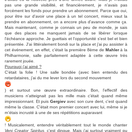
pas une grande visibilité, et financièrement, je n'avais pas
forcément les fonds pour prendre un abonnement. Parce que oui,
pour être sur d'avoir une place à un tel concert, mieux vaut la
prendre en abonnement, on a encore plus d'avance comme ça.
Mais maintenant, comme je connais un peu de monde, je sais
que des places ne manquent jamais de se libérer lorsque
l'échéance approche. Je guettais et l'opportunité s'est bel et bien
présentée. J'ai littéralement bondi sur la place et j'ai pu assister à
cet événement, en effet, c'était la première 8ème de
Mahler
à la
Philharmonie, salle parfaitement adaptée à cette œuvre très
rarement jouée.
Pourquoi j'ai aimé ?
C'était la folie ! Une salle bondée (avec bien entendu des
retardataires, j'ai du me lever lors du second mouvement
) et surtout une œuvre extraordinaire. Bon, l'effectif des
musiciens n'atteignait pas les mille mais c'était quand même
impressionnant. Et puis
Gergiev
avec son cure dent, c'est quand
même la classe. C'était mon premier concert avec lui, même si je
m'étais incrusté à une de ses répétitions auparavant
! Musicalement, entendre véritablement tout le monde chanter
Veni Creator
Spiritus
, c'est dingue. Mais j'ai surtout vraiment pu