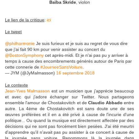
Baïba Skride
,
violon
Le lien de la critique
:
ici
Le tweet
@philharmonie
Je suis furieux et je suis au regret de vous dire
que j'ai fait 90 km pour venir assister au concert du
@BostonSymphony
cet après-midi. Et je n'ai pas pu y arriver à
temps à cause des encombrements générés autour de Paris par
cette connerie de
#JourneeSansVoiture
.
— JYM (@JyMalmasson)
16 septembre 2018
Le contexte
Jean-Yves Malmasson
est un musicien que j'apprécie beaucoup
et avec qui j'adore échanger sur Twitter. Nous partageons
ensemble l'amour de Chostakovitch et de
Claudio Abbado
entre
autre. La 4ème de Chostakovitch est sans doute une de ses
œuvres préférées et il en a été privé à cause de l'incurie d'une
politique... Ou quand la musique est directement affectée par des
décisions qui ne sont pas forcément bien pesées. J'ai été meurtri
d'apprendre qu'il n'avait pas pu assister à ce concert à cause de
la journée sans voiture. Renommons là la journée dans