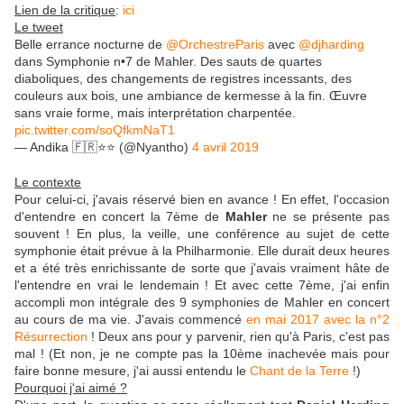
Lien de la critique
:
ici
Le tweet
Belle errance nocturne de
@OrchestreParis
avec
@djharding
dans Symphonie n•7 de Mahler. Des sauts de quartes
diaboliques, des changements de registres incessants, des
couleurs aux bois, une ambiance de kermesse à la fin. Œuvre
sans vraie forme, mais interprétation charpentée.
pic.twitter.com/soQfkmNaT1
— Andika 🇫🇷⭐️⭐️ (@Nyantho)
4 avril 2019
Le contexte
Pour celui-ci, j'avais réservé bien en avance ! En effet, l'occasion
d'entendre en concert la 7ème de
Mahler
ne se présente pas
souvent ! En plus, la veille, une conférence au sujet de cette
symphonie était prévue à la Philharmonie. Elle durait deux heures
et a été très enrichissante de sorte que j'avais vraiment hâte de
l'entendre en vrai le lendemain ! Et avec cette 7ème, j'ai enfin
accompli mon intégrale des 9 symphonies de Mahler en concert
au cours de ma vie. J'avais commencé
en mai 2017 avec la n°2
Résurrection
! Deux ans pour y parvenir, rien qu'à Paris, c'est pas
mal ! (Et non, je ne compte pas la 10ème inachevée mais pour
faire bonne mesure, j'ai aussi entendu le
Chant de la Terre
!)
Pourquoi j'ai aimé ?