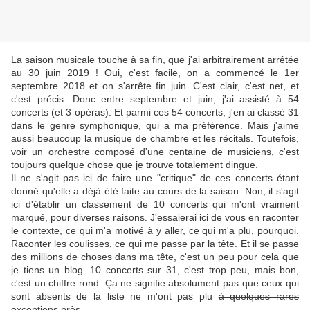
La saison musicale touche à sa fin, que j'ai arbitrairement arrêtée
au 30 juin 2019 ! Oui, c'est facile, on a commencé le 1er
septembre 2018 et on s'arrête fin juin. C'est clair, c'est net, et
c'est précis. Donc entre septembre et juin, j'ai assisté à 54
concerts (et 3 opéras). Et parmi ces 54 concerts, j'en ai classé 31
dans le genre symphonique, qui a ma préférence. Mais j'aime
aussi beaucoup la musique de chambre et les récitals. Toutefois,
voir un orchestre composé d'une centaine de musiciens, c'est
toujours quelque chose que je trouve totalement dingue.
Il ne s'agit pas ici de faire une "critique" de ces concerts étant
donné qu'elle a déjà été faite au cours de la saison. Non, il s'agit
ici d'établir un classement de 10 concerts qui m'ont vraiment
marqué, pour diverses raisons. J'essaierai ici de vous en raconter
le contexte, ce qui m'a motivé à y aller, ce qui m'a plu, pourquoi.
Raconter les coulisses, ce qui me passe par la tête. Et il se passe
des millions de choses dans ma tête, c'est un peu pour cela que
je tiens un blog. 10 concerts sur 31, c'est trop peu, mais bon,
c'est un chiffre rond. Ça ne signifie absolument pas que ceux qui
sont absents de la liste ne m'ont pas plu
à quelques rares
exceptions près