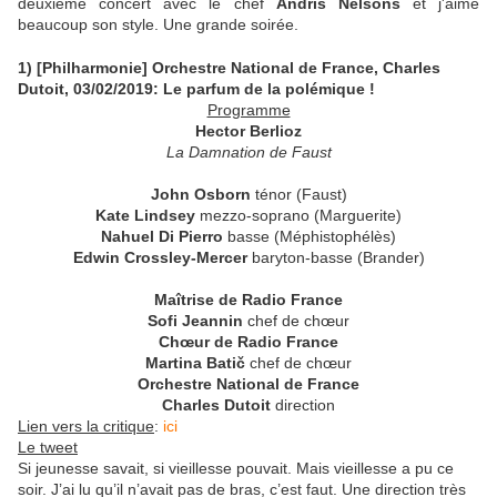
deuxième concert avec le chef
Andris Nelsons
et j'aime
beaucoup son style. Une grande soirée.
1) [Philharmonie] Orchestre National de France, Charles
Dutoit, 03/02/2019: Le parfum de la polémique !
Programme
Hector Berlioz
La Damnation de Faust
John Osborn
ténor (Faust)
Kate Lindsey
mezzo-soprano (Marguerite)
Nahuel Di Pierro
basse (Méphistophélès)
Edwin Crossley-Mercer
baryton-basse (Brander)
Maîtrise de Radio France
Sofi Jeannin
chef de chœur
Chœur de Radio France
Martina Batič
chef de chœur
Orchestre National de France
Charles Dutoit
direction
Lien vers la critique
:
ici
Le tweet
Si jeunesse savait, si vieillesse pouvait. Mais vieillesse a pu ce
soir. J’ai lu qu’il n’avait pas de bras, c’est faut. Une direction très