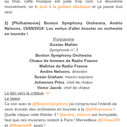
au final, cette musique est juste trop cool. Le deuxième
mouvement, on l
e joue à la guittare électirque
et ça passe tout
seul.
2) [Philharmonie] Boston Symphony Orchestra, Andris
Nelsons, 15/09/2018: Les vertus d'aller écouter un orchestre
en tournée !
Programme
Gustav Mahler
Symphonie n° 3
Boston Symphony Orchestra
Chœur de femmes de Radio France
Maîtrise de Radio France
Andris Nelsons
,
direction
Susan Graham
,
mezzo-soprano
Johannes Prinz
,
chef de chœur
Victor Jacob
,
chef de chœur
Le lien vers la critique
:
ici
Le tweet
Ce soir avec le
@BostonSymphony
j’ai compris tout l’intérêt de
venir écouter des orchestres en tournée à la
@philharmonie
!
Quelle claque cette Mahler 3 !
@andris_nelsons
est incroyable,
faut que ces musiciens restent à Paris ! Merveilleux
@ChoeurRF
et
@MaitriseRF
aussi !