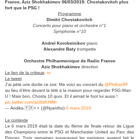
France, Aziz Shokhakimov 06/03/2019: Chostakovitch plus
fort que le PSG !
Programme
Dimitri Chostakovitch
Concerto pour piano et orchestre n°1
Symphonie n°10
Andreï Korobeinikov
piano
Alexandre Baty
trompette
Orchestre Philharmonique de Radio France
Aziz Shokhakimov
direction
Le lien de la critique
:
ici
Le tweet
J’ai pété une durite ce soir. Me voici au concert du
@PhilharRF
au lieu d’être devant la télé à la maison pour regarder PSG-Man
U ! Mais bon, Chosta 10 quoi. Et il aimait le foot lui aussi !
pic.twitter.com/axI6bKHlMr
— Andika 🇫🇷⭐️⭐️ (@Nyantho)
6 mars 2019
Le contexte
Le 6 mars 2019 était la date du 8ème de finale retour de Ligue
des Champions entre le PSG et Manchester United au Parc des
Princes. Trois semaines auparavant les parisiens avaient fait le