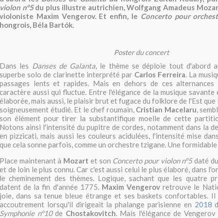
violon n°5
du plus illustre autrichien, Wolfgang Amadeus Mozart
violoniste Maxim Vengerov. Et enfin, le
Concerto pour orchest
hongrois, Béla Bartók.
Poster du concert
Dans les
Danses de Galanta
, le thème se déploie tout d'abord 
superbe solo de clarinette interprété par
Carlos Ferreira
. La musiq
passages lents et rapides. Mais en dehors de ces alternances 
caractère aussi qui fluctue. Entre l'élégance de la musique savante 
élaborée, mais aussi, le plaisir brut et fugace du folklore de l'Est qu
soigneusement étudié. Et le chef roumain,
Cristian Macelaru
, semb
son élément pour tirer la substantifique moelle de cette partiti
Notons ainsi l'intensité du pupitre de cordes, notamment dans la d
en pizzicati, mais aussi les couleurs acidulées, l'intensité mise dan
que cela sonne parfois, comme un orchestre tzigane. Une formidable
Place maintenant à
Mozart
et son
Concerto pour violon n°5
daté du
et de loin le plus connu. Car c'est aussi celui le plus élaboré, dans l'
le cheminement des thèmes. Logique, sachant que les quatre p
datent de la fin d'année 1775.
Maxim Vengerov
retrouve le Nati
joie, dans sa tenue bleue étrange et ses baskets confortables. Il
accoutrement lorsqu'il dirigeait la phalange parisienne en
2018
d
Symphonie n°10
de
Chostakovitch
. Mais l'élégance de Vengerov 