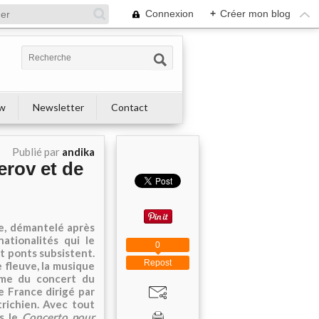
Connexion
+
Créer mon blog
ew
Newsletter
Contact
Publié par
andika
erov et de
pe, démantelé après
ationalités qui le
0
t ponts subsistent.
Repost
e fleuve, la musique
mme du concert du
e France dirigé par
richien. Avec tout
is le
Concerto pour