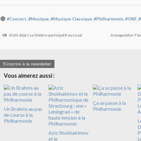
,
,
,
,
,
#Concert
#Musique
#Musique Classique
#Philharmonie
#ONF
Si tôt déjà !: Le théâtre participatif au Local
Armageddon Time:
S'inscrire à la newsletter
Vous aimerez aussi :
Ça se passe à la
Un Brahms au pas
Philharmonie
de course à la
Philharmonie
L
D
Aziz Shokhakimov
P
et le
L