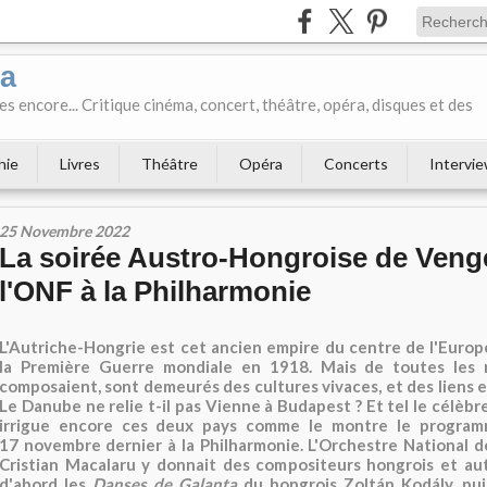
ka
es encore... Critique cinéma, concert, théâtre, opéra, disques et des
hie
Livres
Théâtre
Opéra
Concerts
Intervi
25 Novembre 2022
La soirée Austro-Hongroise de Veng
l'ONF à la Philharmonie
L'Autriche-Hongrie est cet ancien empire du centre de l'Euro
la Première Guerre mondiale en 1918. Mais de toutes les n
composaient, sont demeurés des cultures vivaces, et des liens e
Le Danube ne relie t-il pas Vienne à Budapest ? Et tel le célèbr
irrigue encore ces deux pays comme le montre le progra
17 novembre dernier à la Philharmonie. L'Orchestre National d
Cristian Macalaru y donnait des compositeurs hongrois et aut
d'abord les
Danses de Galanta
du hongrois Zoltán Kodály, pu