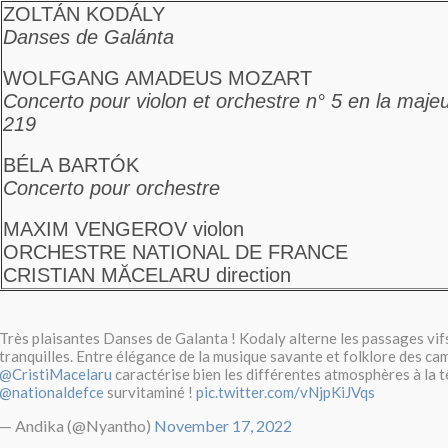
ZOLTÁN KODÁLY
Danses de Galánta
WOLFGANG AMADEUS MOZART
Concerto pour violon et orchestre n° 5 en la majeu
219
BÉLA BARTÓK
Concerto pour orchestre
MAXIM VENGEROV
violon
ORCHESTRE NATIONAL DE FRANCE
CRISTIAN MĂCELARU
direction
Très plaisantes Danses de Galanta ! Kodaly alterne les passages vifs
tranquilles. Entre élégance de la musique savante et folklore des ca
@CristiMacelaru
caractérise bien les différentes atmosphères à la t
@nationaldefce
survitaminé !
pic.twitter.com/vNjpKiJVqs
— Andika (@Nyantho)
November 17, 2022