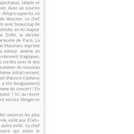
jestueux, simple et
ber. Avec un sourire
é
Allegro apperto
, où
nde douceur. Le chef
nte avec beaucoup de
 mélodie en mi majeur
 Enfin, le dernier
armonie de Paris. La
ian Macelaru imprime
 la mineur amène un
eviennent tragiques,
s cordes avec le dos
us sommes de nouveau
hème initial revient,
 chef d'œuvre s'achève
r a été (longuement)
ramme du concert ! En
ueur ! Ici, au revoir
lent encore Vengerov
des oeuvres les plus
ie, exilé aux Etats-
autre exilé. Le chef
euvre qui selon le