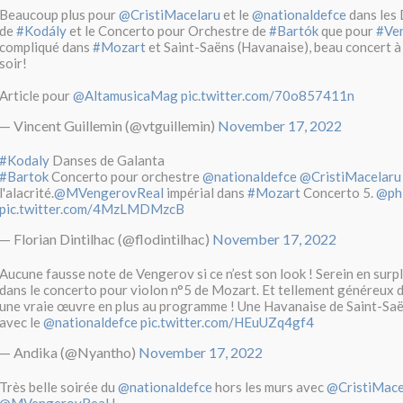
Beaucoup plus pour
@CristiMacelaru
et le
@nationaldefce
dans les
de
#Kodály
et le Concerto pour Orchestre de
#Bartók
que pour
#Ve
compliqué dans
#Mozart
et Saint-Saëns (Havanaise), beau concert à
soir!
Article pour
@AltamusicaMag
pic.twitter.com/70o857411n
— Vincent Guillemin (@vtguillemin)
November 17, 2022
#Kodaly
Danses de Galanta
#Bartok
Concerto pour orchestre
@nationaldefce
@CristiMacelaru
l'alacrité.
@MVengerovReal
impérial dans
#Mozart
Concerto 5.
@ph
pic.twitter.com/4MzLMDMzcB
— Florian Dintilhac (@flodintilhac)
November 17, 2022
Aucune fausse note de Vengerov si ce n’est son look ! Serein en surp
dans le concerto pour violon n°5 de Mozart. Et tellement généreux da
une vraie œuvre en plus au programme ! Une Havanaise de Saint-Sa
avec le
@nationaldefce
pic.twitter.com/HEuUZq4gf4
— Andika (@Nyantho)
November 17, 2022
Très belle soirée du
@nationaldefce
hors les murs avec
@CristiMace