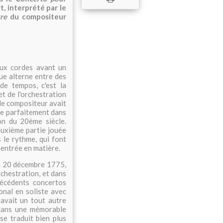
, interprété par le
re
du compositeur
aux cordes avant un
ue alterne entre des
de tempos, c'est la
et de l'orchestration
e le compositeur avait
le parfaitement dans
on du 20ème siècle.
euxième partie jouée
s le rythme, qui font
 entrée en matière.
 20 décembre 1775,
orchestration, et dans
récédents concertos
onal en soliste avec
 avait un tout autre
ans une mémorable
se traduit bien plus