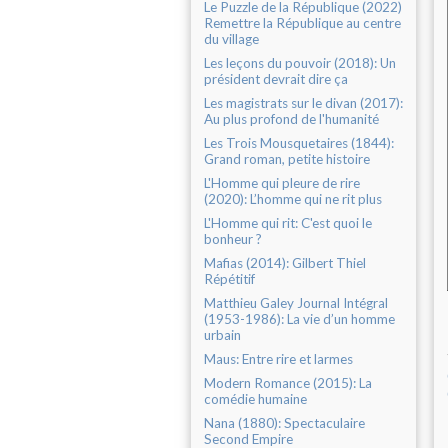
Le Puzzle de la République (2022)
Remettre la République au centre
du village
Les leçons du pouvoir (2018): Un
président devrait dire ça
Les magistrats sur le divan (2017):
Au plus profond de l'humanité
Les Trois Mousquetaires (1844):
Grand roman, petite histoire
L'Homme qui pleure de rire
(2020): L’homme qui ne rit plus
L'Homme qui rit: C'est quoi le
bonheur ?
Mafias (2014): Gilbert Thiel
Répétitif
Matthieu Galey Journal Intégral
(1953-1986): La vie d’un homme
urbain
Maus: Entre rire et larmes
Modern Romance (2015): La
comédie humaine
Nana (1880): Spectaculaire
Second Empire