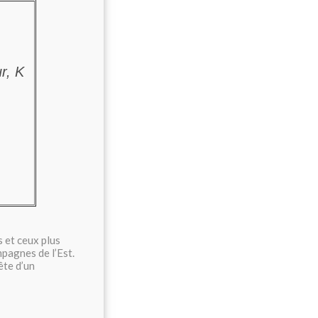
r, K
 et ceux plus
mpagnes de l’Est.
ête d’un