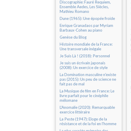
Discographie: Fauré Requiem,
Ensemble Aedes, Les Siècles,
Mathieu Romano
Dune (1965): Une épopée froide
Enrique Granadaos par Myriam
Barbaux-Cohen au piano
Genèse du Blog
Histoire mondiale de la France:
Une transversale inégale
Je Suis Là ! (2018): Personnel
Je suis un écrivain japonais
(2008): Un exercice de style
La Domination masculine n'existe
pas (2015): Un peu de science ne
fait pas de mal
La Musique de film en France: Le
livre parfait pour le cinéphile
mélomane
L'Anomalie (2020): Remarquable
exercice littéraire
La Peste (1947): Eloge de la
résistance et de la foi en l'homme
La plus secrète mémoire des