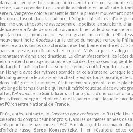
dans son jeu que dans son accoutrement. Ce dernier se montre ma
sobre, avec cependant un cantabile admirable et un vibrato à tom
serein, Vengerov colore l'ensemble dans le premier mouvement not
les notes fusent dans la cadence. L'Adagio qui suit est d'une gra
imprime une atmosphère assez sombre, le soliste, en surplomb, cha
délicatesse à l'aide de son Stradivarius. L'ineffable douceur de la
qui jalonne ce mouvement est un grand moment de délicatesse.
mouvement, noté
Rondeau
, sur le tempo du menuet, remue la Philh
mesure à trois temps caractéristique se fait bien entendre et Crist
par son geste, un climat vif et enjoué. Mais la partie allegro
changement d'ambiance drastique. Le climat s'assombrit, les idées d
et on entend une rage au pupitre de cordes. Les basses frappent le
de l'archet, mais surtout, ce sont les rythmes qui interpellent. No
en Hongrie avec des rythmes scandés, et cela s'entend. Lorsque le t
le dialogue entre le soliste et l'orchestre est de toute beauté, et le
dans l'allégresse. Le moment était tellement agréable que le plaisi
prolongé le temps d'un bis qui aurait mérité toute sa place au prog
effet, l'
Havanaise
de
Saint-Saëns
est une pièce d'une certaine long
les rythmes hongrois et place à une Habanera, dans laquelle excel
et l'
Orchestre National de France
.
Enfin, après l'entracte, le
Concerto pour orchestre
de
Bartok
. Une 
célèbres du compositeur hongrois. Dans les dernières années de sa v
Unis pour fuir le nazisme en 1940, Bartok reçoit la commande d'un 
d'origine russe
Serge Koussevitzky
. Il en résultera cette o