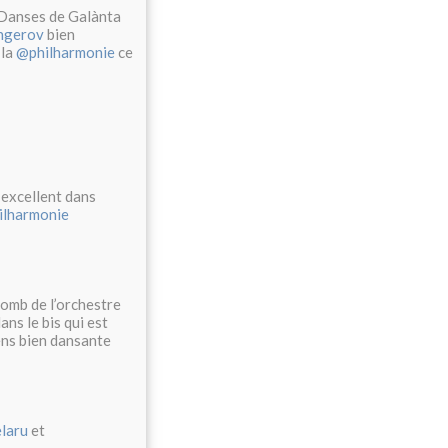
 Danses de Galànta
ngerov
bien
 la
@philharmonie
ce
excellent dans
ilharmonie
lomb de l’orchestre
ns le bis qui est
ëns bien dansante
laru
et