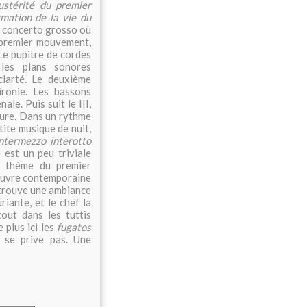
austérité du premier
mation de la vie du
u concerto grosso où
 premier mouvement,
Le pupitre de cordes
 les plans sonores
larté. Le deuxième
ironie. Les bassons
le. Puis suit le III,
aure. Dans un rythme
tite musique de nuit,
ntermezzo interotto
est un peu triviale
u thème du premier
 œuvre contemporaine
etrouve une ambiance
riante, et le chef la
out dans les tuttis
 plus ici les
fugatos
e se prive pas. Une