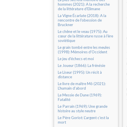
hommes (2021): A la recherche
de la littérature d'Elimane
La Vigne Écarlate (2018): A la
rencontre de l'obession de
Bruckner
Le chêne et le veau (1975): Au
cœur de la littérature russe à l'ère
soviétique
Le grain tombé entre les meules
(1998): Mémoires d'Occident
Le jeu d’échecs et moi
Le Joueur (1866): La frénésie
Le Liseur (1995): Un récit à
distance
Le livre de maître Mô (2021):
L’humain d’abord
Le Messie de Dune (1969):
Fatalité
Le Parrain (1969): Une grande
histoire au style neutre
Le Père Goriot: L'argent c'est la
mort