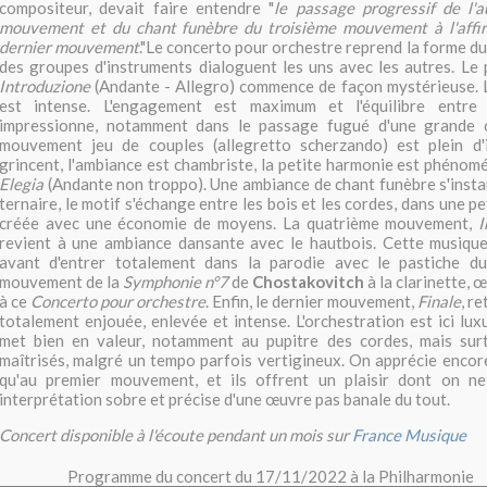
compositeur, devait faire entendre "
le passage progressif de l'
mouvement et du chant funèbre du troisième mouvement à l'affir
dernier mouvement
."Le concerto pour orchestre reprend la forme d
des groupes d'instruments dialoguent les uns avec les autres. Le
Introduzione
(Andante - Allegro) commence de façon mystérieuse. 
est intense. L'engagement est maximum et l'équilibre entre
impressionne, notamment dans le passage fugué d'une grande c
mouvement jeu de couples (allegretto scherzando) est plein d'
grincent, l'ambiance est chambriste, la petite harmonie est phénoména
Elegia
(Andante non troppo). Une ambiance de chant funèbre s'inst
ternaire, le motif s'échange entre les bois et les cordes, dans une pe
créée avec une économie de moyens. La quatrième mouvement,
I
revient à une ambiance dansante avec le hautbois. Cette musique 
avant d'entrer totalement dans la parodie avec le pastiche d
mouvement de la
Symphonie n°7
de
Chostakovitch
à la clarinette,
à ce
Concerto pour orchestre
. Enfin, le dernier mouvement,
Finale
, r
totalement enjouée, enlevée et intense. L'orchestration est ici luxu
met bien en valeur, notamment au pupitre des cordes, mais surt
maîtrisés, malgré un tempo parfois vertigineux. On apprécie encore
qu'au premier mouvement, et ils offrent un plaisir dont on n
interprétation sobre et précise d'une œuvre pas banale du tout.
Concert disponible à l'écoute pendant un mois sur
France Musique
Programme du concert du 17/11/2022 à la Philharmonie