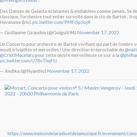
@MVengerovReal
!
Des Danses de Galanta éclatantes & endiablées comme jamais, 5e d
classique, l’orchestre tout entier survolté dans le cto de Bartok ; tr
Havanaise (bis).
pic.twitter.com/PMFISp5ojR
— Guillaume Giraudon (@Guiguiii94)
November 17, 2022
Un Concerto pour orchestre de Bartok vivifiant qui part de l’ombre v
moult trivialités et merveilles ! Une direction irréprochable du
@nati
@CristiMacelaru
pour cette œuvre merveilleuse ce soir à la
@philha
pic.twitter.com/U78vThqFtz
— Andika (@Nyantho)
November 17, 2022