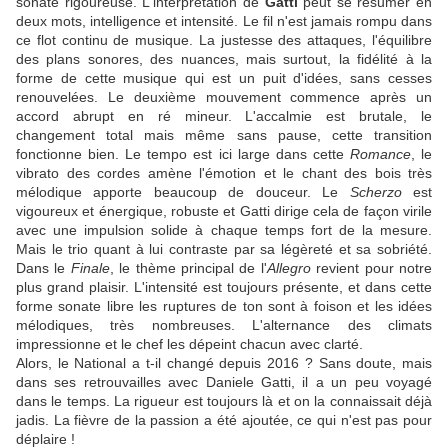
sonate rigoureuse. L'interprétation de
Gatti
peut se résumer en
deux mots, intelligence et intensité. Le fil n'est jamais rompu dans
ce flot continu de musique. La justesse des attaques, l'équilibre
des plans sonores, des nuances, mais surtout, la fidélité à la
forme de cette musique qui est un puit d'idées, sans cesses
renouvelées. Le deuxième mouvement commence après un
accord abrupt en ré mineur. L'accalmie est brutale, le
changement total mais même sans pause, cette transition
fonctionne bien. Le tempo est ici large dans cette
Romance
, le
vibrato des cordes amène l'émotion et le chant des bois très
mélodique apporte beaucoup de douceur. Le
Scherzo
est
vigoureux et énergique, robuste et Gatti dirige cela de façon virile
avec une impulsion solide à chaque temps fort de la mesure.
Mais le trio quant à lui contraste par sa légèreté et sa sobriété.
Dans le
Finale
, le thème principal de l'
Allegro
revient pour notre
plus grand plaisir. L'intensité est toujours présente, et dans cette
forme sonate libre les ruptures de ton sont à foison et les idées
mélodiques, très nombreuses. L'alternance des climats
impressionne et le chef les dépeint chacun avec clarté.
Alors, le National a t-il changé depuis 2016 ? Sans doute, mais
dans ses retrouvailles avec Daniele Gatti, il a un peu voyagé
dans le temps. La rigueur est toujours là et on la connaissait déjà
jadis. La fièvre de la passion a été ajoutée, ce qui n'est pas pour
déplaire !