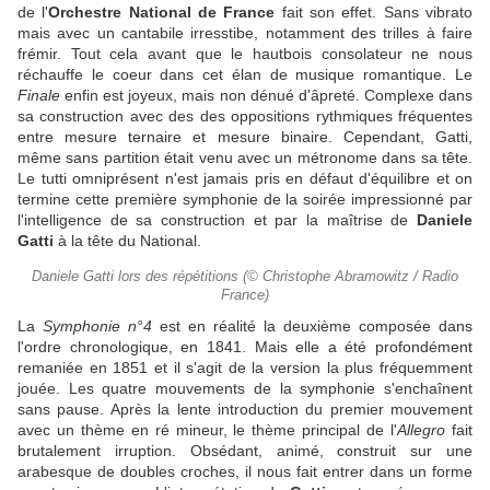
de l'
Orchestre National de France
fait son effet. Sans vibrato
mais avec un cantabile irresstibe, notamment des trilles à faire
frémir. Tout cela avant que le hautbois consolateur ne nous
réchauffe le coeur dans cet élan de musique romantique. Le
Finale
enfin est joyeux, mais non dénué d'âpreté. Complexe dans
sa construction avec des des oppositions rythmiques fréquentes
entre mesure ternaire et mesure binaire. Cependant, Gatti,
même sans partition était venu avec un métronome dans sa tête.
Le tutti omniprésent n'est jamais pris en défaut d'équilibre et on
termine cette première symphonie de la soirée impressionné par
l'intelligence de sa construction et par la maîtrise de
Daniele
Gatti
à la tête du National.
Daniele Gatti lors des répétitions (© Christophe Abramowitz / Radio
France)
La
Symphonie n°4
est en réalité la deuxième composée dans
l'ordre chronologique, en 1841. Mais elle a été profondément
remaniée en 1851 et il s'agit de la version la plus fréquemment
jouée. Les quatre mouvements de la symphonie s'enchaînent
sans pause. Après la lente introduction du premier mouvement
avec un thème en ré mineur, le thème principal de l'
Allegro
fait
brutalement irruption. Obsédant, animé, construit sur une
arabesque de doubles croches, il nous fait entrer dans un forme