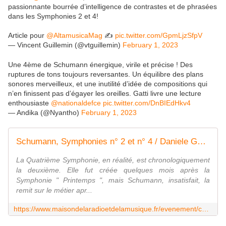
passionnante bourrée d’intelligence de contrastes et de phrasées
dans les Symphonies 2 et 4!
Article pour
@AltamusicaMag
✍️
pic.twitter.com/GpmLjzSfpV
— Vincent Guillemin (@vtguillemin)
February 1, 2023
Une 4ème de Schumann énergique, virile et précise ! Des
ruptures de tons toujours reversantes. Un équilibre des plans
sonores merveilleux, et une inutilité d’idée de compositions qui
n’en finissent pas d’égayer les oreilles. Gatti livre une lecture
enthousiaste
@nationaldefce
pic.twitter.com/DnBIEdHkv4
— Andika (@Nyantho)
February 1, 2023
Schumann, Symphonies n° 2 et n° 4 / Daniele Gatti - Mercredi 01 Février 2023 - 20h00 Maison de la Radio et de la Musique - Auditorium
La Quatrième Symphonie, en réalité, est chronologiquement
la deuxième. Elle fut créée quelques mois après la
Symphonie " Printemps ", mais Schumann, insatisfait, la
remit sur le métier apr...
https://www.maisondelaradioetdelamusique.fr/evenement/concert-symphonique/integrales-des-symphonies-de-schumann-daniele-gatti