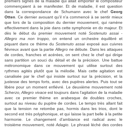
premiers signes de la maladie qui allait emporter le compositeur
commençaient à se manifester. Et de maladie, il est question
dans la correspondance de Schumann avec le chef
Georg
Otten
. Ce dernier avouant qu'il n'a commencé à se sentir mieux
que lors de la composition du dernier mouvement, qui ramène
effectivement dans la joie dans cette symphonie en do majeur. Et
dès le début du premier mouvement noté
Sostenuto assai -
Allegro ma non troppo,
on entend un orchestre équilibré et
piquant dans ce thème du
Sostenuto assai
exposé aux cuivres
fiévreux avant que la partie
Allegro
ne débute. Dans les attaques
de cordes, franches et acérées, on sent chez le chef qui dirige
sans partition un souci du détail et de la précision. Une battue
métronomique dans ce mouvement qui utilise surtout des
rythmes agités plutôt que la mélodie. Mais cette agitation est
canalisée par le chef qui insiste surtout sur la précision, et la
justesse des temps forts, avec des pupitres alertes. Puis tout se
libère pour un moment enfiévré. Le deuxième mouvement noté
Scherzo, Allegro vivace
est toujours dans l'agitation de la maladie
avec ce premier thème en arabesque de doubles croches,
surtout au niveau du pupitre de cordes. Le tempo très allant fait
que la tension ne retombe pas, hormis dans les trios, dont le
second est très polyphonique, et qui laisse la part belle à la petite
harmonie. Le changement d'ambiance est radical avec le
troisième mouvement, noté
Adagio
. Le phrasé léché des cordes