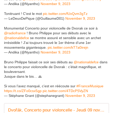
— Andika (@Nyantho)
November 9, 2023
Tonitruant ! C'est le mot
pic.twitter.com/fUxQvm3gTz
— LeDeuxDePique (@GuillaumeD01)
November 9, 2023
Monumental Concerto pour violoncelle de Dvorak ce soir à
@radiofrance
! Bruno Philippe pour ses débuts avec le
@nationaldefce
se montre assuré et sensible avec un archet
irrésistible ! J’ai toujours trouvé le 1er thème d’une 1er
mouvementa gigantesque.
pic.twitter.com/kT7a0irejn
— Andika (@Nyantho)
November 9, 2023
Bruno Philippe faisait ce soir ses débuts au
@nationaldefce
dans
le concerto pour violoncelle de Dvorak : c’était magnifique, et
bouleversant.
Jusque dans le bis… 🙏
Si vous l’avez manqué, c’est en réécoute sur
#FranceMusique
https://t.co/ZFo0csx5gp
pic.twitter.com/4TDcPSVyZN
— Stéphane Grant (@stephanegrant)
November 9, 2023
Dvořák, Concerto pour violoncelle - Jeudi 09 novembre 2023 - 20h00 Maison de la Radio et de la Musique - Auditorium