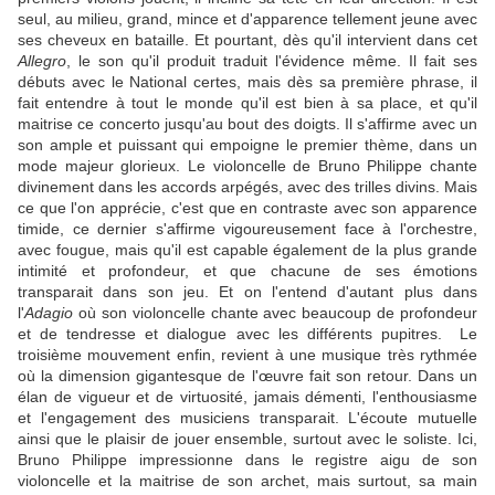
seul, au milieu, grand, mince et d'apparence tellement jeune avec
ses cheveux en bataille. Et pourtant, dès qu'il intervient dans cet
Allegro
, le son qu'il produit traduit l'évidence même. Il fait ses
débuts avec le National certes, mais dès sa première phrase, il
fait entendre à tout le monde qu'il est bien à sa place, et qu'il
maitrise ce concerto jusqu'au bout des doigts. Il s'affirme avec un
son ample et puissant qui empoigne le premier thème, dans un
mode majeur glorieux. Le violoncelle de Bruno Philippe chante
divinement dans les accords arpégés, avec des trilles divins. Mais
ce que l'on apprécie, c'est que en contraste avec son apparence
timide, ce dernier s'affirme vigoureusement face à l'orchestre,
avec fougue, mais qu'il est capable également de la plus grande
intimité et profondeur, et que chacune de ses émotions
transparait dans son jeu. Et on l'entend d'autant plus dans
l'
Adagio
où son violoncelle chante avec beaucoup de profondeur
et de tendresse et dialogue avec les différents pupitres. Le
troisième mouvement enfin, revient à une musique très rythmée
où la dimension gigantesque de l'œuvre fait son retour. Dans un
élan de vigueur et de virtuosité, jamais démenti, l'enthousiasme
et l'engagement des musiciens transparait. L'écoute mutuelle
ainsi que le plaisir de jouer ensemble, surtout avec le soliste. Ici,
Bruno Philippe impressionne dans le registre aigu de son
violoncelle et la maitrise de son archet, mais surtout, sa main