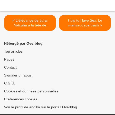
< L'élégance de Juraj
How to Have Sex: Le
Valčuha à la tête de
marivaudage trash >
l'Orchestre National de
France dans le répertoire
russe
Hébergé par Overblog
Top articles
Pages
Contact
Signaler un abus
C.G.U.
Cookies et données personnelles
Préférences cookies
Voir le profil de andika sur le portail Overblog