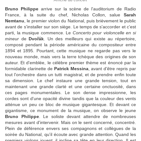
Affiche du concert
Bruno Philippe
arrive sur la scène de l'auditorium de Radio
France, à la suite du chef, Nicholas Collon, salue
Sarah
Nemtanu
, le premier violon du National, puis brièvement le public
avant de s'installer sur son siège. Le temps de s'accorder et c'est
parti, la musique commence. Le
Concerto pour violoncelle en si
mineur
de
Dvořák
. Un des meilleurs qui existe au répertoire,
composé pendant la période américaine du compositeur entre
1894 et 1895. Pourtant, cette musique ne regarde pas vers le
nouveau monde, mais vers la terre tchèque des origines de son
auteur. Et d'emblée, le célèbre premier thème est énoncé par la
formidable clarinette de
Patrick Messina
, avant d'être repris par
tout l'orchestre dans un tutti magistral, et de prendre enfin toute
sa dimension. Le chef instaure une grande tension, tout en
maintenant une grande clarté et une certaine onctuosité, dans
ces pages monumentales. Le son dense impressionne, les
cordes sont d'une opacité divine tandis que la couleur des vents
atténue un peu ce bloc de musique gigantesque. Et devant ce
gigantisme, ce monument de la musique, on observe le jeune
Bruno Philippe
. Le soliste devant attendre de nombreuses
mesures avant d'intervenir. Mais on le sent concerné, concentré.
Plein de déférence envers ses compagnons et collègues de la
soirée du National, qu'il écoute avec grande attention. Quand les
premiers violons jouent, il incline sa tête en leur direction. Il est