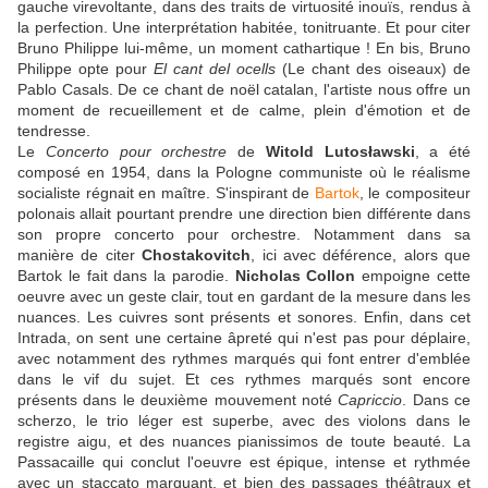
gauche virevoltante, dans des traits de virtuosité inouïs, rendus à
la perfection. Une interprétation habitée, tonitruante. Et pour citer
Bruno Philippe lui-même, un moment cathartique ! En bis, Bruno
Philippe opte pour
El cant del ocells
(Le chant des oiseaux) de
Pablo Casals. De ce chant de noël catalan, l'artiste nous offre un
moment de recueillement et de calme, plein d'émotion et de
tendresse.
Le
Concerto pour orchestre
de
Witold Lutosławski
, a été
composé en 1954, dans la Pologne communiste où le réalisme
socialiste régnait en maître. S'inspirant de
Bartok
, le compositeur
polonais allait pourtant prendre une direction bien différente dans
son propre concerto pour orchestre. Notamment dans sa
manière de citer
Chostakovitch
, ici avec déférence, alors que
Bartok le fait dans la parodie.
Nicholas Collon
empoigne cette
oeuvre avec un geste clair, tout en gardant de la mesure dans les
nuances. Les cuivres sont présents et sonores. Enfin, dans cet
Intrada, on sent une certaine âpreté qui n'est pas pour déplaire,
avec notamment des rythmes marqués qui font entrer d'emblée
dans le vif du sujet. Et ces rythmes marqués sont encore
présents dans le deuxième mouvement noté
Capriccio
. Dans ce
scherzo, le trio léger est superbe, avec des violons dans le
registre aigu, et des nuances pianissimos de toute beauté. La
Passacaille qui conclut l'oeuvre est épique, intense et rythmée
avec un staccato marquant, et bien des passages théâtraux et