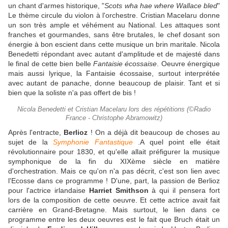
un chant d'armes historique, "
Scots wha hae where Wallace bled
"
Le thème circule du violon à l'orchestre. Cristian Macelaru donne
un son très ample et véhément au National. Les attaques sont
franches et gourmandes, sans être brutales, le chef dosant son
énergie à bon escient dans cette musique un brin maritale. Nicola
Benedetti répondant avec autant d'amplitude et de majesté dans
le final de cette bien belle
Fantaisie écossaise
. Oeuvre énergique
mais aussi lyrique, la Fantaisie écossaise, surtout interprétée
avec autant de panache, donne beaucoup de plaisir. Tant et si
bien que la soliste n'a pas offert de bis !
Nicola Benedetti et Cristian Macelaru lors des répétitions (©Radio
France - Christophe Abramowitz)
Après l'entracte,
Berlioz
! On a déjà dit beaucoup de choses au
sujet de la
Symphonie Fantastique
.A quel point elle était
révolutionnaire pour 1830, et qu'elle allait préfigurer la musique
symphonique de la fin du XIXème siècle en matière
d'orchestration. Mais ce qu'on n'a pas décrit, c'est son lien avec
l'Ecosse dans ce programme ! D'une, part, la passion de Berlioz
pour l'actrice irlandaise
Harriet Smithson
à qui il pensera fort
lors de la composition de cette oeuvre. Et cette actrice avait fait
carrière en Grand-Bretagne. Mais surtout, le lien dans ce
programme entre les deux oeuvres est le fait que Bruch était un