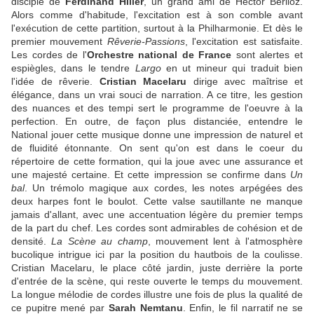
disciple de
Ferdinand Hiller
, un grand ami de Hector Berlioz.
Alors comme d'habitude, l'excitation est à son comble avant
l'exécution de cette partition, surtout à la Philharmonie. Et dès le
premier mouvement
Rêverie-Passions
, l'excitation est satisfaite.
Les cordes de l'
Orchestre national de France
sont alertes et
espiègles, dans le tendre
Largo
en ut mineur qui traduit bien
l'idée de rêverie.
Cristian Macelaru
dirige avec maîtrise et
élégance, dans un vrai souci de narration. A ce titre, les gestion
des nuances et des tempi sert le programme de l'oeuvre à la
perfection. En outre, de façon plus distanciée, entendre le
National jouer cette musique donne une impression de naturel et
de fluidité étonnante. On sent qu'on est dans le coeur du
répertoire de cette formation, qui la joue avec une assurance et
une majesté certaine. Et cette impression se confirme dans
Un
bal
. Un trémolo magique aux cordes, les notes arpégées des
deux harpes font le boulot. Cette valse sautillante ne manque
jamais d'allant, avec une accentuation légère du premier temps
de la part du chef. Les cordes sont admirables de cohésion et de
densité.
La Scène au champ
, mouvement lent à l'atmosphère
bucolique intrigue ici par la position du hautbois de la coulisse.
Cristian Macelaru, le place côté jardin, juste derrière la porte
d'entrée de la scène, qui reste ouverte le temps du mouvement.
La longue mélodie de cordes illustre une fois de plus la qualité de
ce pupitre mené par
Sarah Nemtanu
. Enfin, le fil narratif ne se