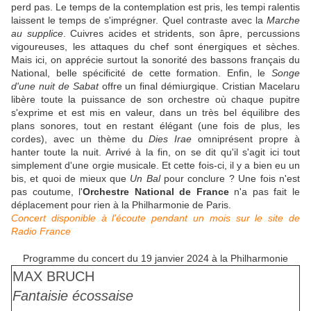
perd pas. Le temps de la contemplation est pris, les tempi ralentis
laissent le temps de s'imprégner. Quel contraste avec la
Marche
au supplice
. Cuivres acides et stridents, son âpre, percussions
vigoureuses, les attaques du chef sont énergiques et sèches.
Mais ici, on apprécie surtout la sonorité des bassons français du
National, belle spécificité de cette formation. Enfin, le
Songe
d'une nuit de Sabat
offre un final démiurgique. Cristian Macelaru
libère toute la puissance de son orchestre où chaque pupitre
s'exprime et est mis en valeur, dans un très bel équilibre des
plans sonores, tout en restant élégant (une fois de plus, les
cordes), avec un thème du
Dies Irae
omniprésent propre à
hanter toute la nuit. Arrivé à la fin, on se dit qu'il s'agit ici tout
simplement d'une orgie musicale. Et cette fois-ci, il y a bien eu un
bis, et quoi de mieux que
Un Bal
pour conclure ? Une fois n'est
pas coutume, l'
Orchestre National de France
n'a pas fait le
déplacement pour rien à la Philharmonie de Paris.
Concert disponible à l'écoute pendant un mois sur le site de
Radio France
Programme du concert du 19 janvier 2024 à la Philharmonie
MAX BRUCH
Fantaisie écossaise