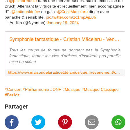
la
@philharmonie
dans une merveilleuse Fantaisie écossaise de
Bruch. Alternant la virtuosité et recueillement, bien accompagnée
d’1
@nationaldefce
de gala.
@CristiMacelaru
dirige avec
panache & sensibilité.
pic.twitter.com/zc1mpAjE06
— Andika (@Nyantho)
January 19, 2024
Symphonie fantastique - Cristian Măcelaru - Vendredi 19 janvier 2024 - 20h00 Philharmonie de Paris
Tous les coups de foudre ne donnent pas la Symphonie
fantastique, toutes les vies d'artistes n'inspirent pas pareille
mise en scène.
https://www.maisondelaradioetdelamusique.fr/evenement/concert-symphonique/symphonie-fantastique-cristian-macelaru
#Concert
#Philharmonie
#ONF
#Musique
#Musique Classique
#Berlioz
Partager