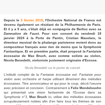
Depuis le
3 février 2019
, l'Orchestre National de France est
devenu également un résidant de la Philharmonie de Paris.
Et il y a 5 ans, c'était déjà en compagnie de Berlioz avec sa
Damnation de Faust
. Pour son concert du vendredi 19
janvier 2024 à la Porte de Pantin, Cristian Macelaru, le
directeur musical de la phalange parisienne revient donc au
compositeur français avec rien de moins que la
Symphonie
Fantastique
. Et en première partie, était proposé la
Fantaisie
écossaise
de Max Bruch, avec comme soliste au violon,
Nicola Benedetti, violoniste justement originaire d'Ecosse.
Nicola Benedetti sur le poster du concert
L'intitulé complet de la
Fantaisie écossaise
est:
Fantaisie pour
violon avec orchestre et harpe utilisant librement des mélodies
écossaises
. Titre annonciateur et qui pour le coup, décrit l'oeuvre
avec précision et concision. Contrairement à
Felix Mendelssohn
qui présentait une vision fantasmée de l'Ecosse dans sa
Symphonie n°3
,
Max Bruch
ici, utilise des mélodies écossaises
scrupuleusement notées afin d'en faire tous les thèmes de son