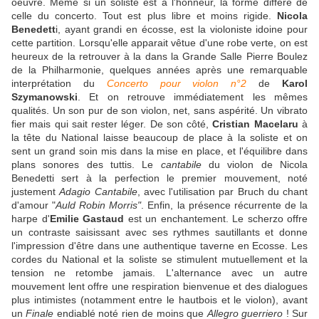
oeuvre. Même si un soliste est à l'honneur, la forme diffère de
celle du concerto. Tout est plus libre et moins rigide.
Nicola
Benedett
i, ayant grandi en écosse, est la violoniste idoine pour
cette partition. Lorsqu'elle apparait vêtue d'une robe verte, on est
heureux de la retrouver à la dans la Grande Salle Pierre Boulez
de la Philharmonie, quelques années après une remarquable
interprétation du
Concerto pour violon n°2
de
Karol
Szymanowski
. Et on retrouve immédiatement les mêmes
qualités. Un son pur de son violon, net, sans aspérité. Un vibrato
fier mais qui sait rester léger. De son côté,
Cristian Macelaru
à
la tête du National laisse beaucoup de place à la soliste et on
sent un grand soin mis dans la mise en place, et l'équilibre dans
plans sonores des tuttis. Le
cantabile
du violon de Nicola
Benedetti sert à la perfection le premier mouvement, noté
justement
Adagio Cantabile
, avec l'utilisation par Bruch du chant
d'amour "
Auld Robin Morris"
. Enfin, la présence récurrente de la
harpe d'
Emilie Gastaud
est un enchantement. Le scherzo offre
un contraste saisissant avec ses rythmes sautillants et donne
l'impression d'être dans une authentique taverne en Ecosse. Les
cordes du National et la soliste se stimulent mutuellement et la
tension ne retombe jamais. L'alternance avec un autre
mouvement lent offre une respiration bienvenue et des dialogues
plus intimistes (notamment entre le hautbois et le violon), avant
un
Finale
endiablé noté rien de moins que
Allegro guerriero
! Sur