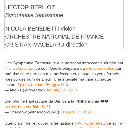
HECTOR BERLIOZ
Symphonie fantastique
NICOLA BENEDETTI
violon
ORCHESTRE NATIONAL DE FRANCE
CRISTIAN MĂCELARU
direction
Une Symphonie Fantastique à la narration impeccable dirigée par
@CristiMacelaru
ce soir. Quelle élégance du
@nationaldefce
qui
maîtrise cette partition à la perfection et la joue les yeux fermés
(ces cordes nom de Dieu). Une intensité maîtrisé à chaque
instant !
pic.twitter.com/BmgewiI7Xa
— Andika (@Nyantho)
January 19, 2024
Symphonie Fantastique de Berlioz à la Philharmonie ❤️❤️
pic.twitter.com/PiphoSg1Fl
— Theooow (@theooow1040)
January 19, 2024
Quel plaisir de retrouver la fantastique
@NickyBenedetti
ce soir à