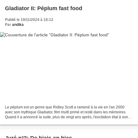
Gladiator II: Péplum fast food
Publié le 19/11/2024 à 18:12
Par
andika
Le péplum est un genre que Ridley Scott a ramené à la vie en l'an 2000
avec son mythique Gladiator, film multi primé et resté dans les mémoires.
Quand il a annoncé la suite, plus de vingt ans après, l'excitation état à son
comble. Pas tellement parce...
Juré n°2: De biais en bias