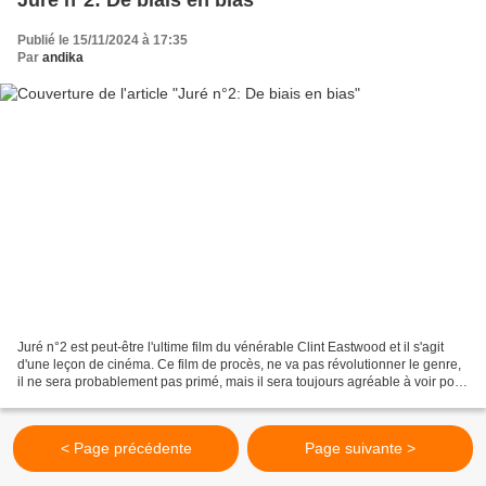
Publié le 15/11/2024 à 17:35
Par
andika
Juré n°2 est peut-être l'ultime film du vénérable Clint Eastwood et il s'agit
d'une leçon de cinéma. Ce film de procès, ne va pas révolutionner le genre,
il ne sera probablement pas primé, mais il sera toujours agréable à voir pour
le spectateur tant...
< Page précédente
Page suivante >