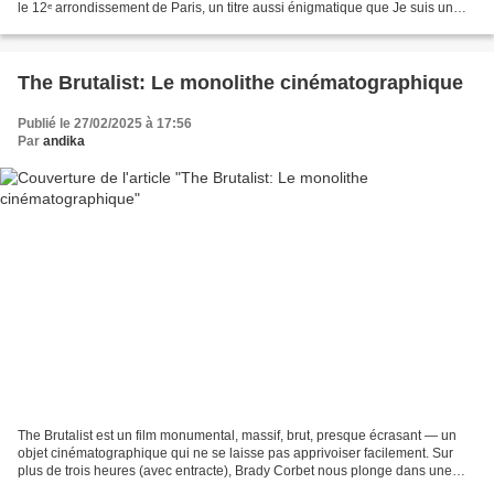
le 12ᵉ arrondissement de Paris, un titre aussi énigmatique que Je suis un
Bernard l’Ermite, difficile...
The Brutalist: Le monolithe cinématographique
Publié le 27/02/2025 à 17:56
Par
andika
The Brutalist est un film monumental, massif, brut, presque écrasant — un
objet cinématographique qui ne se laisse pas apprivoiser facilement. Sur
plus de trois heures (avec entracte), Brady Corbet nous plonge dans une
fresque ambitieuse, à cheval entre...