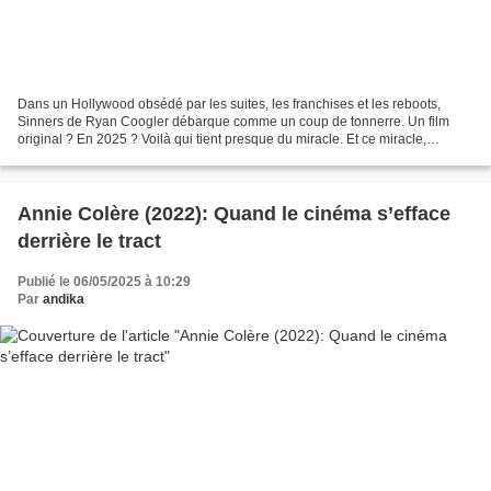
Dans un Hollywood obsédé par les suites, les franchises et les reboots,
Sinners de Ryan Coogler débarque comme un coup de tonnerre. Un film
original ? En 2025 ? Voilà qui tient presque du miracle. Et ce miracle,
Coogler le transforme en uppercut social...
Annie Colère (2022): Quand le cinéma s’efface
derrière le tract
Publié le 06/05/2025 à 10:29
Par
andika