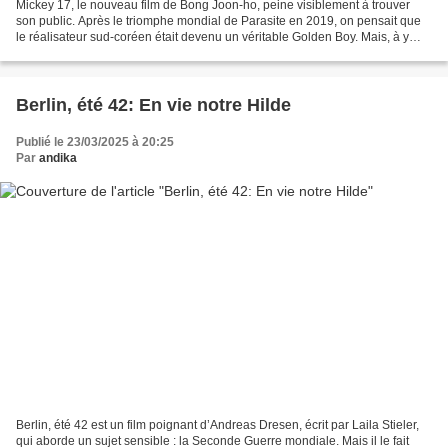
Mickey 17, le nouveau film de Bong Joon-ho, peine visiblement à trouver
son public. Après le triomphe mondial de Parasite en 2019, on pensait que
le réalisateur sud-coréen était devenu un véritable Golden Boy. Mais, à y
regarder de plus près, son talent...
Berlin, été 42: En vie notre Hilde
Publié le 23/03/2025 à 20:25
Par
andika
Berlin, été 42 est un film poignant d’Andreas Dresen, écrit par Laila Stieler,
qui aborde un sujet sensible : la Seconde Guerre mondiale. Mais il le fait