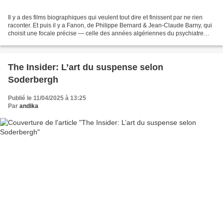
Il y a des films biographiques qui veulent tout dire et finissent par ne rien
raconter. Et puis il y a Fanon, de Philippe Bernard & Jean-Claude Barny, qui
choisit une focale précise — celle des années algériennes du psychiatre
martiniquais — pour mieux...
The Insider: L’art du suspense selon
Soderbergh
Publié le 11/04/2025 à 13:25
Par
andika