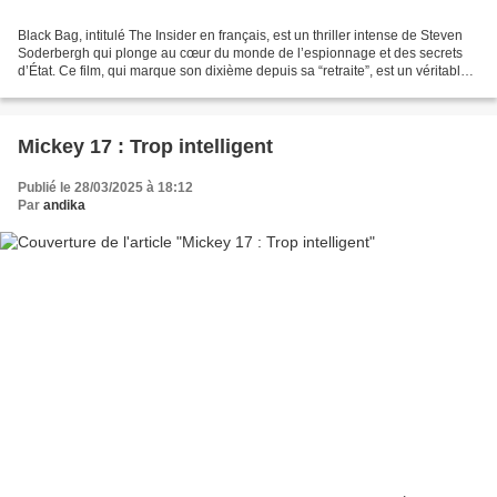
Black Bag, intitulé The Insider en français, est un thriller intense de Steven
Soderbergh qui plonge au cœur du monde de l’espionnage et des secrets
d’État. Ce film, qui marque son dixième depuis sa “retraite”, est un véritable
tour de force, brillant...
Mickey 17 : Trop intelligent
Publié le 28/03/2025 à 18:12
Par
andika