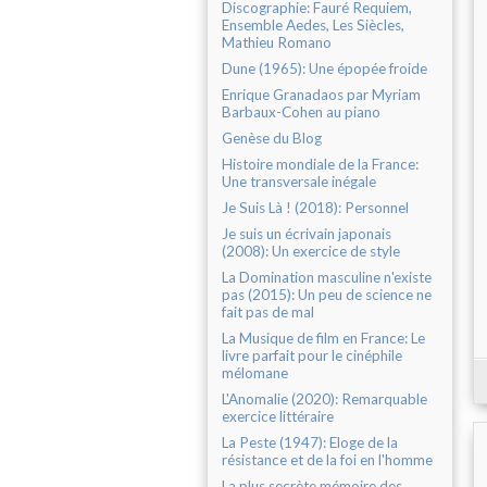
Discographie: Fauré Requiem,
Ensemble Aedes, Les Siècles,
Mathieu Romano
Dune (1965): Une épopée froide
Enrique Granadaos par Myriam
Barbaux-Cohen au piano
Genèse du Blog
Histoire mondiale de la France:
Une transversale inégale
Je Suis Là ! (2018): Personnel
Je suis un écrivain japonais
(2008): Un exercice de style
La Domination masculine n'existe
pas (2015): Un peu de science ne
fait pas de mal
La Musique de film en France: Le
livre parfait pour le cinéphile
mélomane
L'Anomalie (2020): Remarquable
exercice littéraire
La Peste (1947): Eloge de la
résistance et de la foi en l'homme
La plus secrète mémoire des