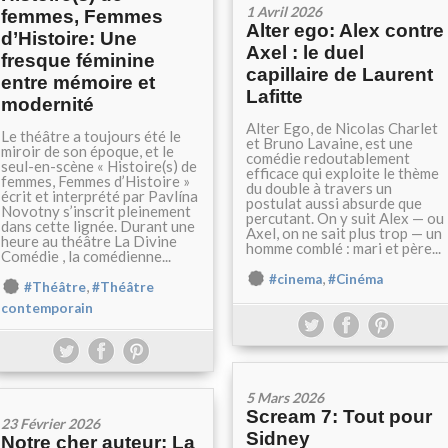
1 Avril 2026
femmes, Femmes
Alter ego: Alex contre
d’Histoire: Une
Axel : le duel
fresque féminine
capillaire de Laurent
entre mémoire et
Lafitte
modernité
Alter Ego, de Nicolas Charlet
Le théâtre a toujours été le
et Bruno Lavaine, est une
miroir de son époque, et le
comédie redoutablement
seul-en-scène « Histoire(s) de
efficace qui exploite le thème
femmes, Femmes d’Histoire »
du double à travers un
écrit et interprété par Pavlína
postulat aussi absurde que
Novotny s’inscrit pleinement
percutant. On y suit Alex — ou
dans cette lignée. Durant une
Axel, on ne sait plus trop — un
heure au théâtre La Divine
homme comblé : mari et père...
Comédie , la comédienne...
,
#cinema
#Cinéma
,
#Théâtre
#Théâtre
contemporain
5 Mars 2026
Scream 7: Tout pour
23 Février 2026
Sidney
Notre cher auteur: La