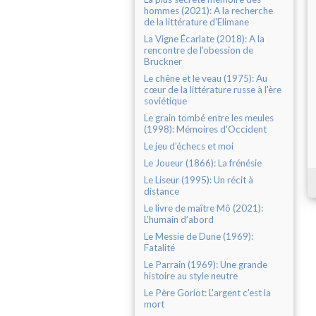
hommes (2021): A la recherche
de la littérature d'Elimane
La Vigne Écarlate (2018): A la
rencontre de l'obession de
Bruckner
Le chêne et le veau (1975): Au
cœur de la littérature russe à l'ère
soviétique
Le grain tombé entre les meules
(1998): Mémoires d'Occident
Le jeu d’échecs et moi
Le Joueur (1866): La frénésie
Le Liseur (1995): Un récit à
distance
Le livre de maître Mô (2021):
L’humain d’abord
Le Messie de Dune (1969):
Fatalité
Le Parrain (1969): Une grande
histoire au style neutre
Le Père Goriot: L'argent c'est la
mort