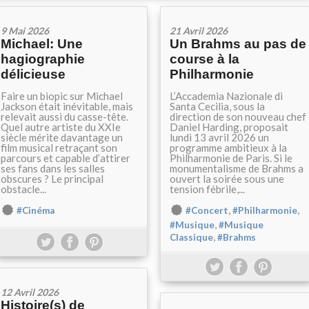
9 Mai 2026
21 Avril 2026
Michael: Une
Un Brahms au pas de
hagiographie
course à la
délicieuse
Philharmonie
Faire un biopic sur Michael
L’Accademia Nazionale di
Jackson était inévitable, mais
Santa Cecilia, sous la
relevait aussi du casse-tête.
direction de son nouveau chef
Quel autre artiste du XXIe
Daniel Harding, proposait
siècle mérite davantage un
lundi 13 avril 2026 un
film musical retraçant son
programme ambitieux à la
parcours et capable d’attirer
Philharmonie de Paris. Si le
ses fans dans les salles
monumentalisme de Brahms a
obscures ? Le principal
ouvert la soirée sous une
obstacle...
tension fébrile,...
,
,
#Cinéma
#Concert
#Philharmonie
,
#Musique
#Musique
,
Classique
#Brahms
12 Avril 2026
Histoire(s) de