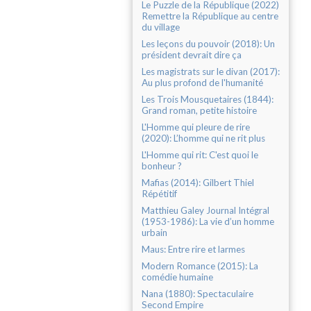
Le Puzzle de la République (2022)
Remettre la République au centre
du village
Les leçons du pouvoir (2018): Un
président devrait dire ça
Les magistrats sur le divan (2017):
Au plus profond de l'humanité
Les Trois Mousquetaires (1844):
Grand roman, petite histoire
L'Homme qui pleure de rire
(2020): L’homme qui ne rit plus
L'Homme qui rit: C'est quoi le
bonheur ?
Mafias (2014): Gilbert Thiel
Répétitif
Matthieu Galey Journal Intégral
(1953-1986): La vie d’un homme
urbain
Maus: Entre rire et larmes
Modern Romance (2015): La
comédie humaine
Nana (1880): Spectaculaire
Second Empire