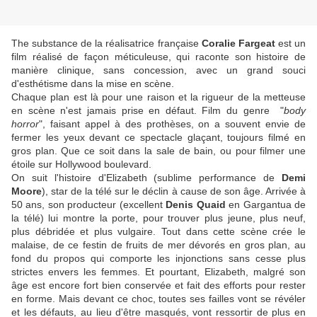
The substance de la réalisatrice française
Coralie Fargeat
est un
film réalisé de façon méticuleuse, qui raconte son histoire de
manière clinique, sans concession, avec un grand souci
d'esthétisme dans la mise en scène.
Chaque plan est là pour une raison et la rigueur de la metteuse
en scène n'est jamais prise en défaut. Film du genre "
body
horror
", faisant appel à des prothèses, on a souvent envie de
fermer les yeux devant ce spectacle glaçant, toujours filmé en
gros plan. Que ce soit dans la sale de bain, ou pour filmer une
étoile sur Hollywood boulevard.
On suit l'histoire d'Elizabeth (sublime performance de
Demi
Moore
), star de la télé sur le déclin à cause de son âge. Arrivée à
50 ans, son producteur (excellent
Denis Quaid
en Gargantua de
la télé) lui montre la porte, pour trouver plus jeune, plus neuf,
plus débridée et plus vulgaire. Tout dans cette scène crée le
malaise, de ce festin de fruits de mer dévorés en gros plan, au
fond du propos qui comporte les injonctions sans cesse plus
strictes envers les femmes. Et pourtant, Elizabeth, malgré son
âge est encore fort bien conservée et fait des efforts pour rester
en forme. Mais devant ce choc, toutes ses failles vont se révéler
et les défauts, au lieu d'être masqués, vont ressortir de plus en