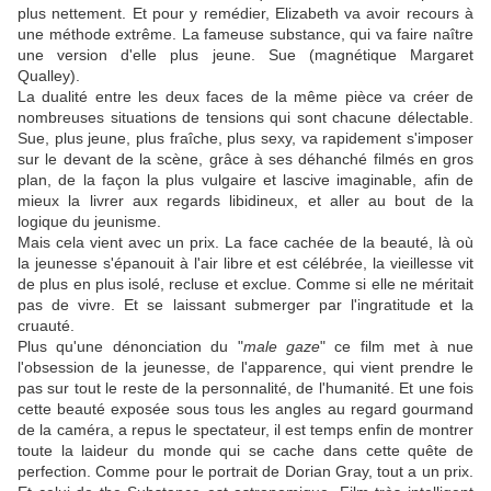
plus nettement. Et pour y remédier, Elizabeth va avoir recours à
une méthode extrême. La fameuse substance, qui va faire naître
une version d'elle plus jeune. Sue (magnétique Margaret
Qualley).
La dualité entre les deux faces de la même pièce va créer de
nombreuses situations de tensions qui sont chacune délectable.
Sue, plus jeune, plus fraîche, plus sexy, va rapidement s'imposer
sur le devant de la scène, grâce à ses déhanché filmés en gros
plan, de la façon la plus vulgaire et lascive imaginable, afin de
mieux la livrer aux regards libidineux, et aller au bout de la
logique du jeunisme.
Mais cela vient avec un prix. La face cachée de la beauté, là où
la jeunesse s'épanouit à l'air libre et est célébrée, la vieillesse vit
de plus en plus isolé, recluse et exclue. Comme si elle ne méritait
pas de vivre. Et se laissant submerger par l'ingratitude et la
cruauté.
Plus qu'une dénonciation du "
male gaze
" ce film met à nue
l'obsession de la jeunesse, de l'apparence, qui vient prendre le
pas sur tout le reste de la personnalité, de l'humanité. Et une fois
cette beauté exposée sous tous les angles au regard gourmand
de la caméra, a repus le spectateur, il est temps enfin de montrer
toute la laideur du monde qui se cache dans cette quête de
perfection. Comme pour le portrait de Dorian Gray, tout a un prix.