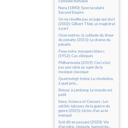
comédie humaine
Nana (1880): Spectaculaire
Second Empire
On ne réveille pas un juge qui dort
(2002): Gilbert Thiel, un magistrat
à part
Onze mètres, la solitude du tireur
de penalty (2015): Le drame du
pénalty
Peau noire, masques blancs
(1952): Cas cliniques
Philharmonia (2019): Ceci n'est
pas une série au sujet de la
musique classique
Quatrevingt-treize: La révolution,
à quel prix...
Retour à Lemberg: Le monde est
petit
Sexe, Science et Censure : Les
vérités taboues de la guerre du
genre (2025): L'écho d'un acte
manqué
Soit dit en passant (2020): Vie
d'un père, cinéaste, humoriste...