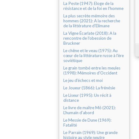
La Peste (1947): Eloge de la
résistance et de la foi en l'homme
La plus secrète mémoire des
hommes (2021): A la recherche
de la littérature d'Elimane
La Vigne Écarlate (2018): A la
rencontre de l'obession de
Bruckner
Le chêne et le veau (1975): Au
cœur de la littérature russe à l'ère
soviétique
Le grain tombé entre les meules
(1998): Mémoires d'Occident
Le jeu d’échecs et moi
Le Joueur (1866): La frénésie
Le Liseur (1995): Un récit à
distance
Le livre de maître Mô (2021):
L’humain d’abord
Le Messie de Dune (1969):
Fatalité
Le Parrain (1969): Une grande
histoire au style neutre