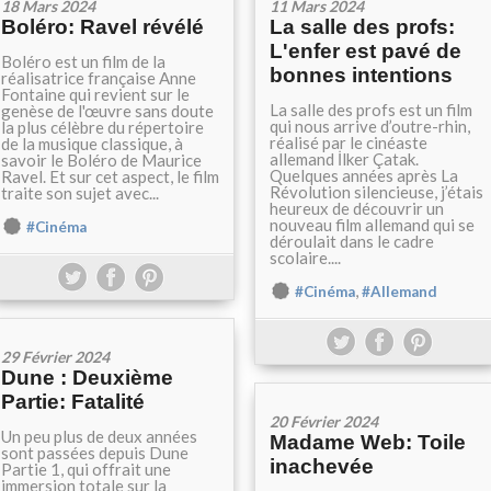
18 Mars 2024
11 Mars 2024
Boléro: Ravel révélé
La salle des profs:
L'enfer est pavé de
Boléro est un film de la
bonnes intentions
réalisatrice française Anne
Fontaine qui revient sur le
La salle des profs est un film
genèse de l'œuvre sans doute
qui nous arrive d’outre-rhin,
la plus célèbre du répertoire
réalisé par le cinéaste
de la musique classique, à
allemand İlker Çatak.
savoir le Boléro de Maurice
Quelques années après La
Ravel. Et sur cet aspect, le film
Révolution silencieuse, j’étais
traite son sujet avec...
heureux de découvrir un
nouveau film allemand qui se
#Cinéma
déroulait dans le cadre
scolaire....
,
#Cinéma
#Allemand
29 Février 2024
Dune : Deuxième
Partie: Fatalité
20 Février 2024
Un peu plus de deux années
Madame Web: Toile
sont passées depuis Dune
inachevée
Partie 1, qui offrait une
immersion totale sur la