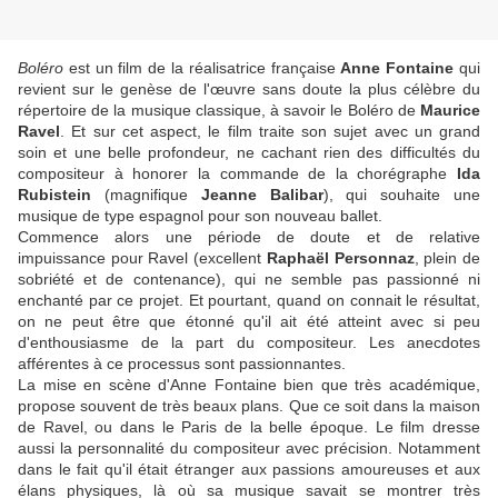
Boléro
est un film de la réalisatrice française
Anne Fontaine
qui
revient sur le genèse de l'œuvre sans doute la plus célèbre du
répertoire de la musique classique, à savoir le Boléro de
Maurice
Ravel
. Et sur cet aspect, le film traite son sujet avec un grand
soin et une belle profondeur, ne cachant rien des difficultés du
compositeur à honorer la commande de la chorégraphe
Ida
Rubistein
(magnifique
Jeanne Balibar
), qui souhaite une
musique de type espagnol pour son nouveau ballet.
Commence alors une période de doute et de relative
impuissance pour Ravel (excellent
Raphaël Personnaz
, plein de
sobriété et de contenance), qui ne semble pas passionné ni
enchanté par ce projet. Et pourtant, quand on connait le résultat,
on ne peut être que étonné qu'il ait été atteint avec si peu
d'enthousiasme de la part du compositeur. Les anecdotes
afférentes à ce processus sont passionnantes.
La mise en scène d'Anne Fontaine bien que très académique,
propose souvent de très beaux plans. Que ce soit dans la maison
de Ravel, ou dans le Paris de la belle époque. Le film dresse
aussi la personnalité du compositeur avec précision. Notamment
dans le fait qu'il était étranger aux passions amoureuses et aux
élans physiques, là où sa musique savait se montrer très