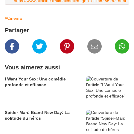
https://www.allocine.fr/film/fichefilm_gen_cfilm=286292.html
#Cinéma
Partager
Vous aimerez aussi
I Want Your Sex: Une comédie
profonde et efficace
Spider-Man: Brand New Day: La
solitude du héros