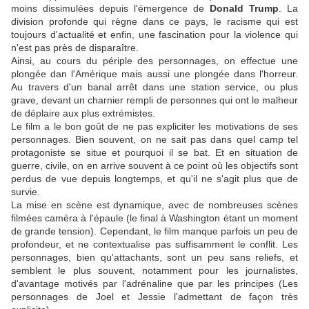
moins dissimulées depuis l'émergence de
Donald Trump
. La
division profonde qui règne dans ce pays, le racisme qui est
toujours d'actualité et enfin, une fascination pour la violence qui
n'est pas près de disparaître.
Ainsi, au cours du périple des personnages, on effectue une
plongée dan l'Amérique mais aussi une plongée dans l'horreur.
Au travers d'un banal arrêt dans une station service, ou plus
grave, devant un charnier rempli de personnes qui ont le malheur
de déplaire aux plus extrémistes.
Le film a le bon goût de ne pas expliciter les motivations de ses
personnages. Bien souvent, on ne sait pas dans quel camp tel
protagoniste se situe et pourquoi il se bat. Et en situation de
guerre, civile, on en arrive souvent à ce point où les objectifs sont
perdus de vue depuis longtemps, et qu'il ne s'agit plus que de
survie.
La mise en scène est dynamique, avec de nombreuses scènes
filmées caméra à l'épaule (le final à Washington étant un moment
de grande tension). Cependant, le film manque parfois un peu de
profondeur, et ne contextualise pas suffisamment le conflit. Les
personnages, bien qu'attachants, sont un peu sans reliefs, et
semblent le plus souvent, notamment pour les journalistes,
d'avantage motivés par l'adrénaline que par les principes (Les
personnages de Joel et Jessie l'admettant de façon très