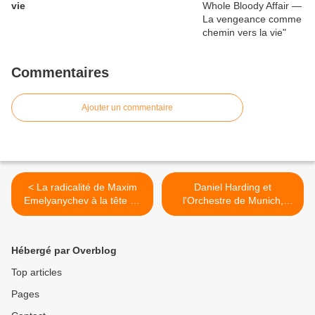
vie
Commentaires
Ajouter un commentaire
< La radicalité de Maxim
Daniel Harding et
Emelyanychev à la tête du
l'Orchestre de Munich,
Philhar' dans Mozart et
entre ordre et fantaisie
Beethoven
dans la Symphonie n°4 de
Bruckner >
Hébergé par Overblog
Top articles
Pages