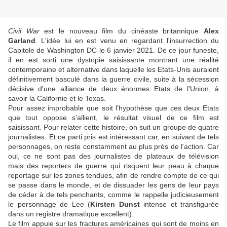
Civil War
est le nouveau film du cinéaste britannique
Alex
Garland
. L'idée lui en est venu en regardant l'insurrection du
Capitole de Washington DC le 6 janvier 2021. De ce jour funeste,
il en est sorti une dystopie saisissante montrant une réalité
contemporaine et alternative dans laquelle les Etats-Unis auraient
définitivement basculé dans la guerre civile, suite à la sécession
décisive d'une alliance de deux énormes Etats de l'Union, à
savoir la Californie et le Texas.
Pour assez improbable que soit l'hypothèse que ces deux Etats
que tout oppose s'allient, le résultat visuel de ce film est
saisissant. Pour relater cette histoire, on suit un groupe de quatre
journalistes. Et ce parti pris est intéressant car, en suivant de tels
personnages, on reste constamment au plus près de l'action. Car
oui, ce ne sont pas des journalistes de plateaux de télévision
mais des reporters de guerre qui risquent leur peau à chaque
reportage sur les zones tendues, afin de rendre compte de ce qui
se passe dans le monde, et de dissuader les gens de leur pays
de céder à de tels penchants, comme le rappelle judicieusement
le personnage de Lee (
Kirsten Dunst
intense et transfigurée
dans un registre dramatique excellent).
Le film appuie sur les fractures américaines qui sont de moins en